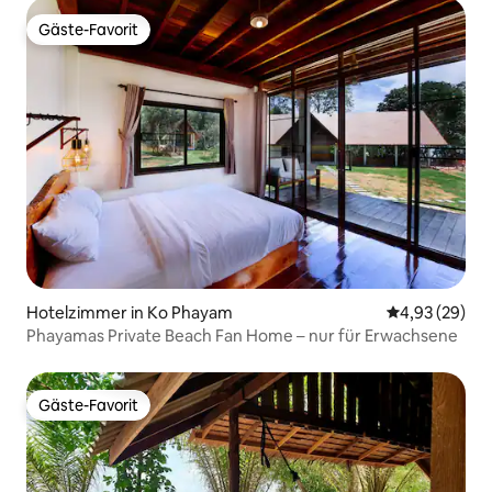
Gäste-Favorit
Gäste-Favorit
Hotelzimmer in Ko Phayam
Durchschnittl
4,93 (29)
Phayamas Private Beach Fan Home – nur für Erwachsene
Gäste-Favorit
Gäste-Favorit