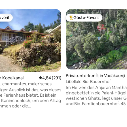
vorit
Gäste-Favorit
vorit
Beliebter Gäste-Favorit.
Privatunterkunft in Vadakaunji
n Kodaikanal
Durchschnittliche Bewertung: 4,84 von 5, 2
4,84 (291)
Libellule Bio-Bauernhof
s, charmantes, malerisches
Im Herzen des Anjuran Mantha 
s in Kodaikanal
iger Ausblick ist das, was dieses
eingebettet in die Palani-Hügel
 Ferienhaus bietet. Es ist ein
westlichen Ghats, liegt unser 
 Kaninchenloch, um dem Alltag
und Bio-Familienbauernhof. 45 Minuten
mmen oder die
Fahrt nach Kodaikanal & 25 Mi
digkeiten von Kodaikanal von
Wanderung zu unserem Grundstü
 der Stadt zu sehen. Dieses
Blick auf einen Quellwasserbac
e Ferienhaus mit 2
umgeben von einer reichen Art