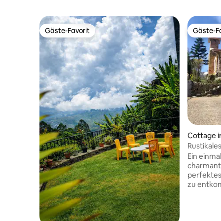
Gäste-Favorit
Gäste-Fa
Gäste-Favorit
Gäste-Fa
Cottage i
Rustikale
Ferienhau
Ein einmal
charmante
perfektes
zu entko
Sehenswür
weit über
malerisch