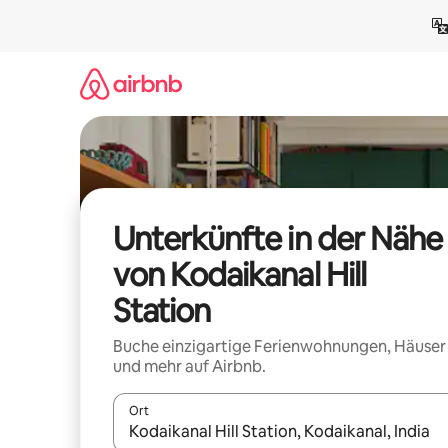
Zu
Inhalten
springen
Unterkünfte in der Nähe
von Kodaikanal Hill
Station
Buche einzigartige Ferienwohnungen, Häuser
und mehr auf Airbnb.
Ort
Wenn Ergebnisse verfügbar sind, navigiere mit d