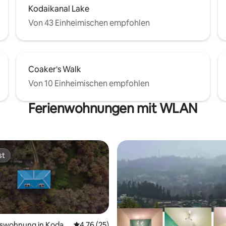
Kodaikanal Lake
Von 43 Einheimischen empfohlen
Coaker's Walk
Von 10 Einheimischen empfohlen
Ferienwohnungen mit WLAN
st
st
swohnung in Kodaik
Durchschnittliche Bewertung: 4,76 von 5, 
4,76 (25)