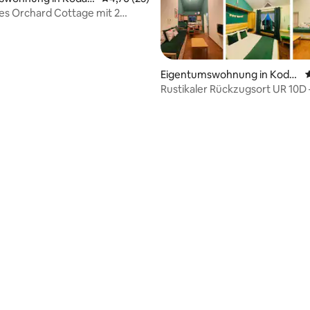
es Orchard Cottage mit 2
mern bietet Platz für 6
 in VGP-Anordnung
Eigentumswohnung in Kodai
kanal
Rustikaler Rückzugsort UR 10D – Misty
Mountain