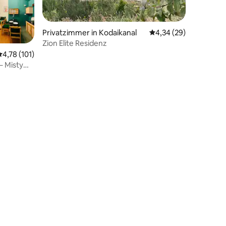
Privatzimmer in Kodaikanal
Durchschnittliche Be
4,34 (29)
Zion Elite Residenz
Durchschnittliche Bewertung: 4,78 von 5, 101 Bewertungen
4,78 (101)