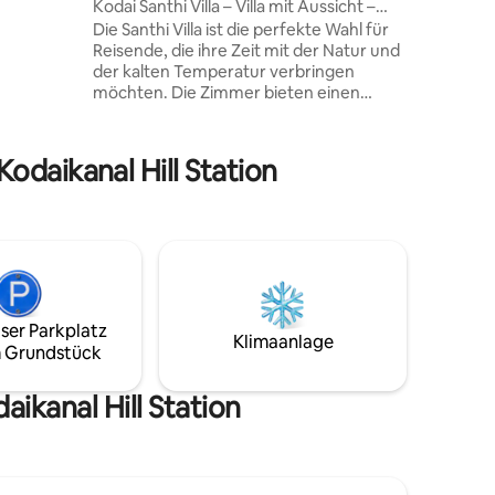
Kodai Santhi Villa – Villa mit Aussicht –
tbäumen,
Erdgeschoss
Die Santhi Villa ist die perfekte Wahl für
Reisende, die ihre Zeit mit der Natur und
e
der kalten Temperatur verbringen
welt, die
möchten. Die Zimmer bieten einen
immel,
atemberaubenden Blick auf den
möchten.
legendären „Perumal Peak“ und der
ndem.
morgendliche Sonnenaufgang wird
spekt.
odaikanal Hill Station
einen Zauber fesseln. Die Villa ist ideal für
Familien und Freunde, die sich vom
hektischen und pulsierenden lauten
Stadt fernhalten möchten. Die Villa ist
nicht von der Stadt Kodai entfernt, aber
nicht eng mit Touristen. Die Villa verfügt
über ein Erdgeschoss und einen ersten
Stock. Dieses Inserat ist für unser
ser Parkplatz
Klimaanlage
Erdgeschoss, das 2 BHK ist.
 Grundstück
ikanal Hill Station