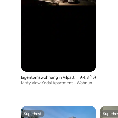
Eigentumswohnung in Vilpatti
Durchschnittliche B
4,8 (15)
Misty View Kodai Apartment – Wohnung
im ersten Stock
Superhost
Superho
Superhost
Superho