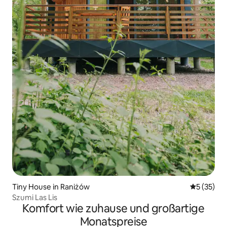
Tiny House in Raniżów
Durchschn
5 (35)
Szumi Las Lis
Komfort wie zuhause und großartige
Monatspreise