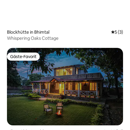
Blockhütte in Bhimtal
Durchsch
5 (3)
Whispering Oaks Cottage
Gäste-Favorit
Gäste-Favorit