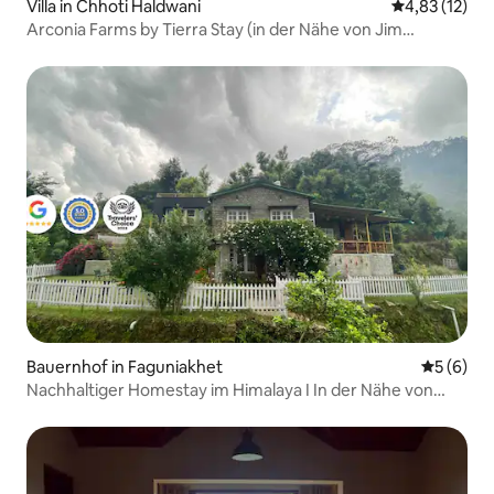
Villa in Chhoti Haldwani
Durchschnitt
4,83 (12)
Arconia Farms by Tierra Stay (in der Nähe von Jim
Corbett)
Bauernhof in Faguniakhet
Durchschn
5 (6)
Nachhaltiger Homestay im Himalaya I In der Nähe von
Nainital