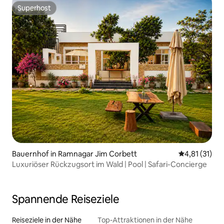
Superhost
Superhost
Bauernhof in Ramnagar Jim Corbett
Durchschnitt
4,81 (31)
Luxuriöser Rückzugsort im Wald | Pool | Safari-Concierge
Spannende Reiseziele
Reiseziele in der Nähe
Top-Attraktionen in der Nähe