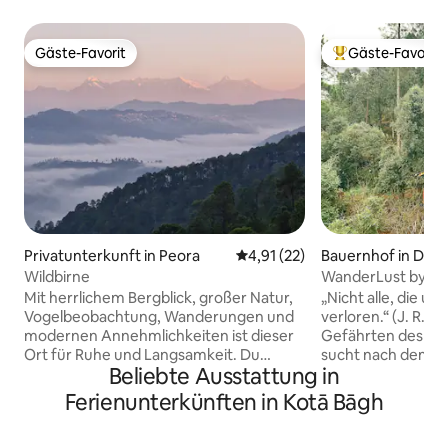
Gäste-Favorit
Gäste-Favorit
Gäste-Favorit
Beliebter Gäste-F
Privatunterkunft in Peora
Durchschnittliche Bewertung: 
4,91 (22)
Bauernhof in Dhu
Wildbirne
WanderLust by Me
Baumumarmungs-
Mit herrlichem Bergblick, großer Natur,
„Nicht alle, die u
Vogelbeobachtung, Wanderungen und
verloren.“ (J. R. R.
modernen Annehmlichkeiten ist dieser
Gefährten des Rings“) Jeder 
Ort für Ruhe und Langsamkeit. Du
sucht nach dem Si
Beliebte Ausstattung in
musst 10 Minuten zu Fuß gehen, um
seiner Erfahrunge
hierher zu gelangen. Es gibt einen
und nah und sehn
Ferienunterkünften in Kotā Bāgh
Aufstieg zurück. Lesen Sie an großen
Vertrauten inmit
Erkerfenstern, machen Sie es sich an
Willkommen bei W