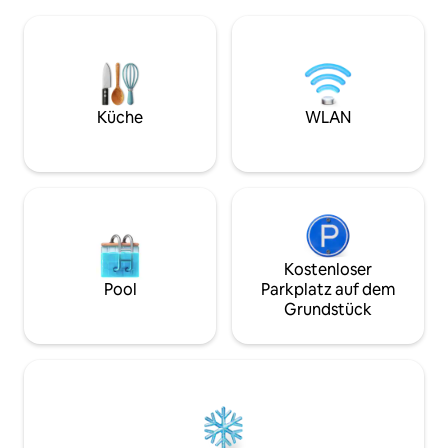
den Bukharis gemütlich, kochen Sie in
kleinen, von Bäu
der voll ausgestatteten Küche,
mit Blick auf den 
beobachten Sie die Sterne. Wir sind
gemütlicher Komforta
abgelegen und du wirst die Wildnis
ideal für diejenig
erleben. Ein 10-minütiger Fußweg von
ein Erlebnis in gr
der Straße oder eine 3-minütige
Vogelgesang in de
Wanderung, du musst leicht
Morgendämmerung
Küche
WLAN
abenteuerlustig und fit sein, um hierher
Zikaden in der 
zu kommen. Geschäfte sind eine 2-
dem gelegentliche
minütige Fahrt oder 15 Gehminuten
suchen.
entfernt.
Kostenloser
Pool
Parkplatz auf dem
Grundstück