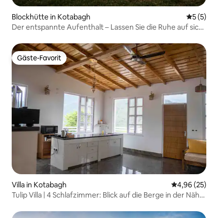
Blockhütte in Kotabagh
Durchsch
5 (5)
Der entspannte Aufenthalt – Lassen Sie die Ruhe auf sich
wirken
Gäste-Favorit
Gäste-Favorit
Villa in Kotabagh
Durchschnittl
4,96 (25)
Tulip Villa | 4 Schlafzimmer: Blick auf die Berge in der Nähe
von Jim Corbett