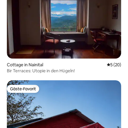
Cottage in Nainital
Durchschni
5 (20)
Bir Terraces: Utopie in den Hügeln!
Gäste-Favorit
Gäste-Favorit