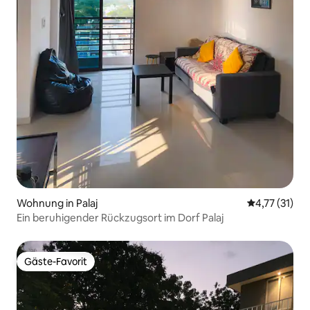
Wohnung in Palaj
Durchschnitt
4,77 (31)
Ein beruhigender Rückzugsort im Dorf Palaj
Gäste-Favorit
Gäste-Favorit