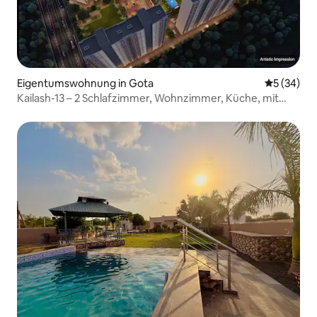
Eigentumswohnung in Gota
Durchschni
5 (34)
Kailash-13 – 2 Schlafzimmer, Wohnzimmer, Küche, mit
Pool und Klimaanlage | Adani Shantigram