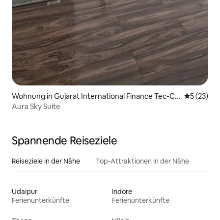
Wohnung in Gujarat International Finance Tec-Cit
Durchschn
5 (23)
y
Aura Sky Suite
Spannende Reiseziele
Reiseziele in der Nähe
Top-Attraktionen in der Nähe
Udaipur
Indore
Ferienunterkünfte
Ferienunterkünfte