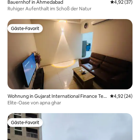
Bauernhof in Ahmedabad
Durchschnitt
4,92 (37)
Ruhiger Aufenthalt im Schoß der Natur
Gäste-Favorit
Gäste-Favorit
Wohnung in Gujarat International Finance Tec
Durchschnittl
4,92 (24)
-City
Elite-Oase von apna ghar
Gäste-Favorit
Gäste-Favorit