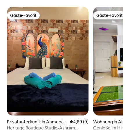
Gäste-Favorit
Gäste-Favorit
Gäste-Favorit
Gäste-Favorit
Privatunterkunft in Ahmedab
Durchschnittliche Bewertung:
4,89 (9)
Wohnung in Ahm
ad
Heritage Boutique Studio•Ashram
Genieße im Himm