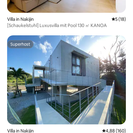
Villa in Nakijin
Durchschn
5 (18)
[Schaukelstuhl] Luxusvilla mit Pool 130 ㎡ KANOA
Superhost
Superhost
Villa in Nakijin
Durchschnittli
4,88 (160)