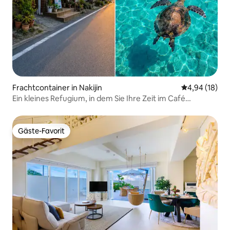
Frachtcontainer in Nakijin
Durchschnitt
4,94 (18)
Ein kleines Refugium, in dem Sie Ihre Zeit im Café
genießen und dabei den blauen Ozean von Kouri Island
bewundern können
Gäste-Favorit
Gäste-Favorit