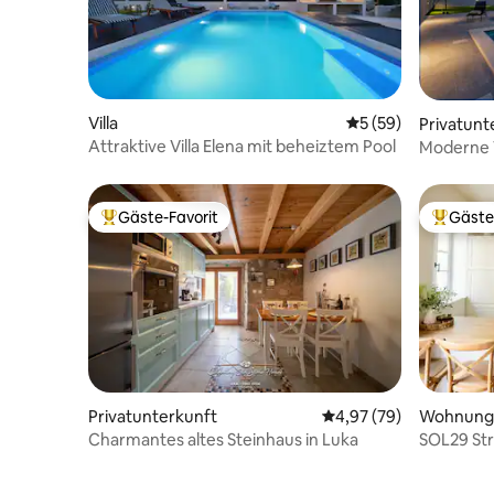
Villa
Durchschnittliche 
5 (59)
Privatunt
Attraktive Villa Elena mit beheiztem Pool
Moderne V
Zadar – P
Gäste-Favorit
Gäste
Beliebter Gäste-Favorit.
Beliebte
Privatunterkunft
Durchschnittliche Bew
4,97 (79)
Wohnung
Charmantes altes Steinhaus in Luka
SOL29 Str