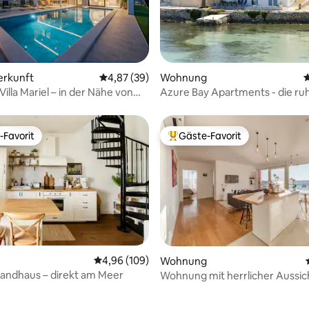
Bewertung: 5 von 5, 59 Bewertungen
erkunft
Durchschnittliche Bewertung: 4,87 von 5, 
4,87 (39)
Wohnung
D
illa Mariel – in der Nähe von
Azure Bay Apartments - die ru
ool, Whirlpool, Fitnessraum
2
-Favorit
Gäste-Favorit
r Gäste-Favorit.
Beliebter Gäste-Favorit.
ertung: 4,97 von 5, 79 Bewertungen
Durchschnittliche Bewertung: 4,96 von 5, 1
4,96 (109)
Wohnung
andhaus – direkt am Meer
Wohnung mit herrlicher Aussic