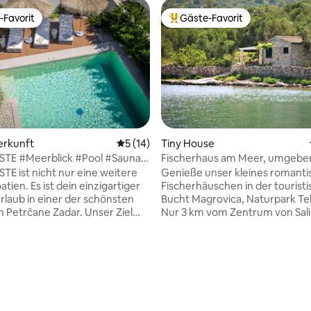
-Favorit
Gäste-Favorit
r Gäste-Favorit.
Beliebter Gäste-Favorit.
erkunft
Durchschnittliche Bewertung: 5 von 5, 
5 (14)
Tiny House
STE #Meerblick #Pool #Sauna
Fischerhaus am Meer, umgebe
 #Yoga
Olivenbäumen.
STE ist nicht nur eine weitere
Genieße unser kleines romanti
oatien. Es ist dein einzigartiger
Fischerhäuschen in der tourist
aub in einer der schönsten
Bucht Magrovica, Naturpark Tel
n Petrčane Zadar. Unser Ziel
Nur 3 km vom Zentrum von Sali
inen Ort für DICH zu schaffen,
Das Haus ist nicht an das Strom
u von dem Moment an
Wassernetz angeschlossen, so
H bist, in dem du ankommst.
solarbetrieben und verfügt üb
 Traum und sicherlich ein Ziel,
Regenwassertanks. Warmwasse
 Bewertung: 5 von 5, 12 Bewertungen
cht verlassen möchtest. PURE
Dusche wird zur Verfügung ges
00 m² höchste Exzellenz, 40
es gibt auch eine sonnenbehei
rivater Fitness- und
Außendusche. In der Küche gib