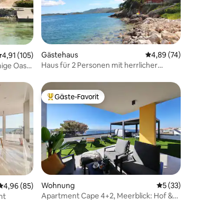
Gästehaus
Durchschnittliche Be
4,89 (74)
39 Bewertungen
urchschnittliche Bewertung: 4,91 von 5, 105 Bewertungen
4,91 (105)
Haus für 2 Personen mit herrlicher
hige Oase
Aussicht
Gäste-Favorit
Beliebter Gäste-Favorit.
09 Bewertungen
Wohnung
Durchschnittliche
5 (33)
Durchschnittliche Bewertung: 4,96 von 5, 85 Bewertungen
4,96 (85)
Apartment Cape 4+2, Meerblick: Hof &
ht
Whirlpool