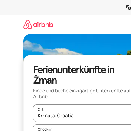
Zu
Inhalten
springen
Ferienunterkünfte in
Žman
Finde und buche einzigartige Unterkünfte auf
Airbnb
Ort
Wenn Ergebnisse verfügbar sind, navigiere mit d
Check-in