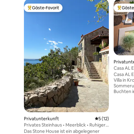
Gäste-Favorit
Gäste
Beliebter Gäste-Favorit.
Beliebte
Privatunt
Casa AL E
#Fitness
Casa AL E
Villa in Kr
Sommerurl
Buchten i
war es, e
an dem d
GLÜCKLIC
Es ist ein
Privatunterkunft
Durchschnittliche
5 (12)
das du ni
Privates Steinhaus • Meerblick • Ruhiger
FREUDE. 2
Aufenthalt
Das Stone House ist ein abgelegener
m² Pool, p