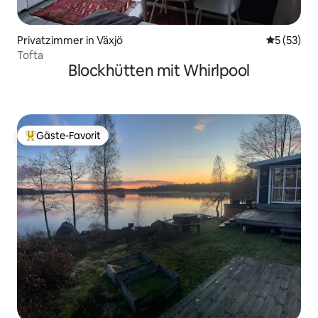
Privatzimmer in Växjö
Durchschn
5 (53)
Tofta
Blockhütten mit Whirlpool
Gäste-Favorit
Beliebter Gäste-Favorit.