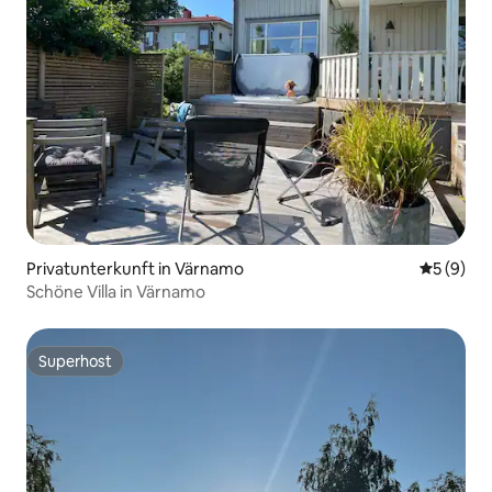
Privatunterkunft in Värnamo
Durchschn
5 (9)
Schöne Villa in Värnamo
Superhost
Superhost