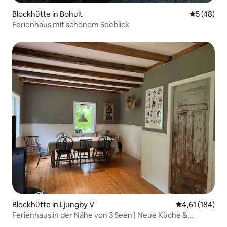
Blockhütte in Bohult
Durchschni
5 (48)
Ferienhaus mit schönem Seeblick
Blockhütte in Ljungby V
Durchschnittl
4,61 (184)
Ferienhaus in der Nähe von 3 Seen | Neue Küche &
Badezimmer