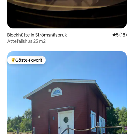
Blockhütte in Strömsnäsbruk
Durchschn
5 (18)
Attefallshus 25 m2
Gäste-Favorit
Beliebter Gäste-Favorit.