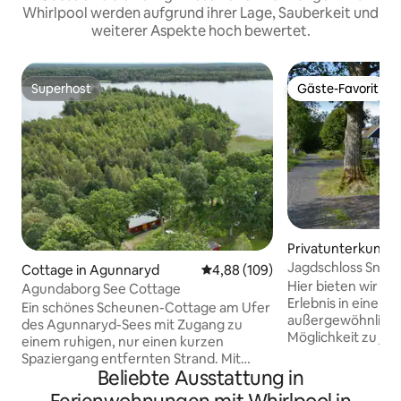
Whirlpool werden aufgrund ihrer Lage, Sauberkeit und
weiterer Aspekte hoch bewertet.
Superhost
Gäste-Favorit
Superhost
Gäste-Favorit
Privatunterkunft i
enstorp
Jagdschloss Snap
Cottage in Agunnaryd
Durchschnittliche Bewertung: 4
4,88 (109)
Hier bieten wir Ih
Agundaborg See Cottage
Erlebnis in einer 
Ein schönes Scheunen-Cottage am Ufer
außergewöhnliche
des Agunnaryd-Sees mit Zugang zu
Möglichkeit zu ja
einem ruhigen, nur einen kurzen
schwimmen oder e
Spaziergang entfernten Strand. Mit
entspannen. Es gi
Beliebte Ausstattung in
Wassersport, Radfahren und Laufen
der angrenzende
sowie dem Vedåsa-Naturschutzgebiet