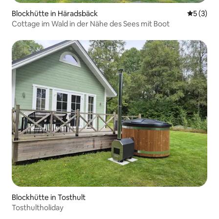
Blockhütte in Häradsbäck
Durchsch
5 (3)
Cottage im Wald in der Nähe des Sees mit Boot
Blockhütte in Tosthult
Tosthultholiday