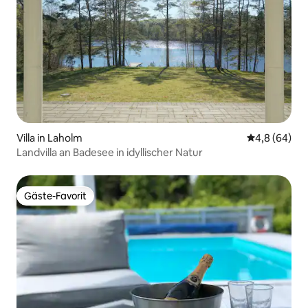
Villa in Laholm
Durchschnitt
4,8 (64)
Landvilla an Badesee in idyllischer Natur
Gäste-Favorit
Gäste-Favorit