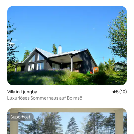
Villa in Ljungby
Durchschn
5 (10)
Luxuriöses Sommerhaus auf Bolmsö
Superhost
Superhost