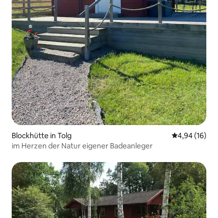
Blockhütte in Tolg
Durchschnitt
4,94 (16)
im Herzen der Natur eigener Badeanleger