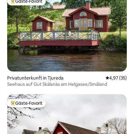
Gäste-Favorit
Beliebter Gäste-Favorit.
Privatunterkunft in Tjureda
Durchschnitt
4,97 (35)
Seehaus auf Gut Skälsnäs am Helgasee/Småland
Gäste-Favorit
Beliebter Gäste-Favorit.