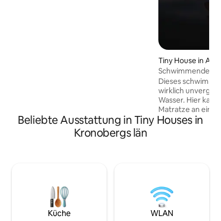
Dusche und holzbeheizter Sauna. Das
Ferienhaus wird nur mit Holz geheizt.
Max. 2 Personen. Betten im Schlafloft
mit niedriger Deckenhöhe
(Treppe/Leiter nach oben) Bettwäsche +
Handtücher sind im Preis inbegriffen
oder werden gemietet (100 SEK/PP).
Tiny House in Ann
Beim Check-out erwarten wir, dass du
Schwimmendes Ti
gemäß dem Reinigungsplan in der Hütte
Dieses schwimmend
reinigst. Andernfalls zahlst du 600 SEK
wirklich unverges
für die Reinigung. Hunde und Katzen im
Wasser. Hier kann
Hof.
Matratze an eine
Beliebte Ausstattung in Tiny Houses in
Wasser genießen.
Aufenthalt an uns
Kronobergs län
Liegeplatz mit Bli
erreichst unseren
Geschäft, unser C
Pizzeria mit dem 
Zugang zu der Du
Einrichtungen uns
Du kannst in unse
bestellen oder de
Campingplatz-Pick
Küche
WLAN