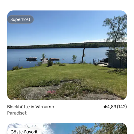
Superhost
Superhost
Blockhütte in Värnamo
Durchschnittl
4,83 (142)
Paradiset
Gäste-Favorit