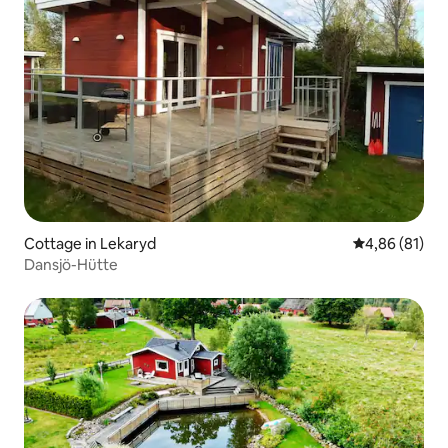
Cottage in Lekaryd
Durchschnitt
4,86 (81)
Dansjö-Hütte