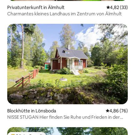
Privatunterkunft in Älmhult
Durchschnitt
4,82 (33)
Charmantes kleines Landhaus im Zentrum von Älmhult
Blockhütte in Lönsboda
Durchschnittl
4,86 (76)
NISSE STUGAN Hier finden Sie Ruhe und Frieden in der
Nähe der Natur