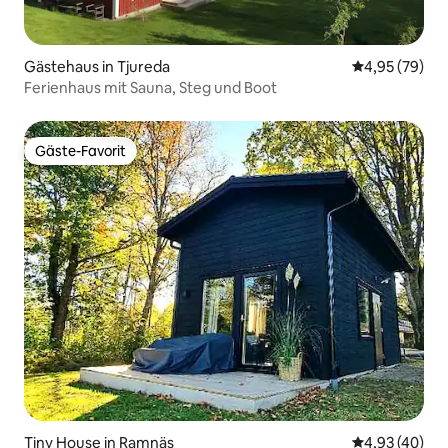
Gästehaus in Tjureda
Durchschnittl
4,95 (79)
Ferienhaus mit Sauna, Steg und Boot
Gäste-Favorit
Gäste-Favorit
Tiny House in Ramnäs
Durchschnittl
4,93 (40)