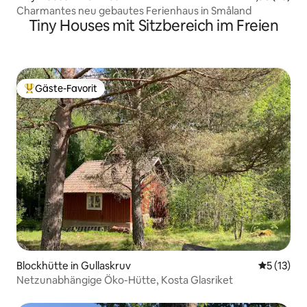
Charmantes neu gebautes Ferienhaus in Småland
Tiny Houses mit Sitzbereich im Freien
Gäste-Favorit
Beliebter Gäste-Favorit.
Blockhütte in Gullaskruv
Durchschn
5 (13)
Netzunabhängige Öko-Hütte, Kosta Glasriket