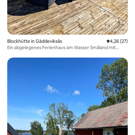
Blockhütte in Gäddeviksås
Durchschnitt
4,26 (27)
Ein abgelegenes Ferienhaus am Wasser Småland mit
eigenem Boot