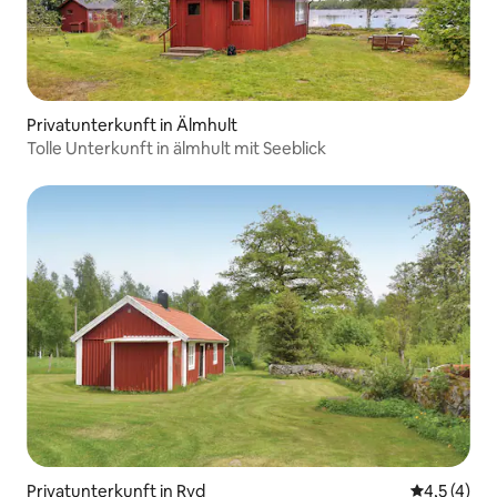
Privatunterkunft in Älmhult
Tolle Unterkunft in älmhult mit Seeblick
Privatunterkunft in Ryd
Durchschni
4,5 (4)