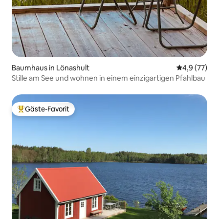
Baumhaus in Lönashult
Durchschnit
4,9 (77)
Stille am See und wohnen in einem einzigartigen Pfahlbau
Gäste-Favorit
Beliebter Gäste-Favorit.