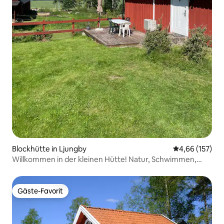
Blockhütte in Ljungby
Durchschnittl
4,66 (157)
Willkommen in der kleinen Hütte! Natur, Schwimmen,
Angeln
Gäste-Favorit
Gäste-Favorit