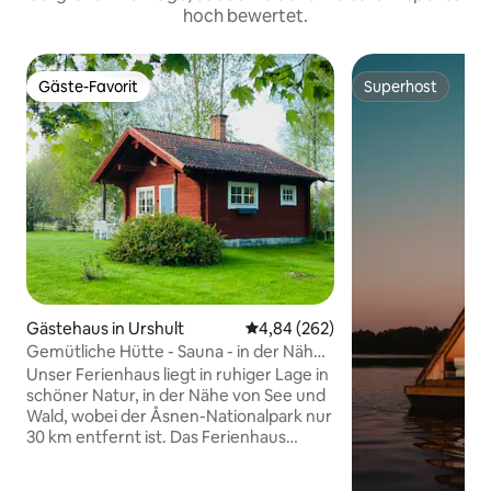
hoch bewertet.
Gäste-Favorit
Superhost
Gäste-Favorit
Superhost
Gästehaus in Urshult
Durchschnittliche Bewertung: 4
4,84 (262)
Gemütliche Hütte - Sauna - in der Nähe
des Nationalparks Åsnen
Unser Ferienhaus liegt in ruhiger Lage in
schöner Natur, in der Nähe von See und
Wald, wobei der Åsnen-Nationalpark nur
30 km entfernt ist. Das Ferienhaus
besteht aus einem Zimmer mit
Schlafloft, kleiner Küche, Bad mit