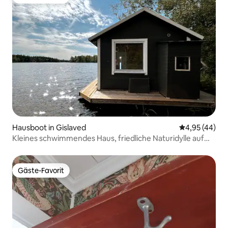
Gäste-Favorit
Hausboot in Gislaved
Durchschnittl
4,95 (44)
Kleines schwimmendes Haus, friedliche Naturidylle auf
dem Wasser
Gäste-Favorit
Gäste-Favorit