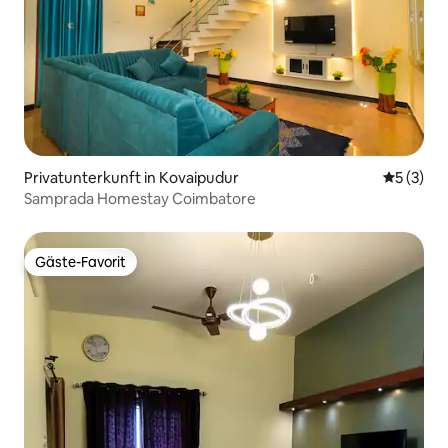
Privatunterkunft in Kovaipudur
Durchsch
5 (3)
Samprada Homestay Coimbatore
Gäste-Favorit
Gäste-Favorit