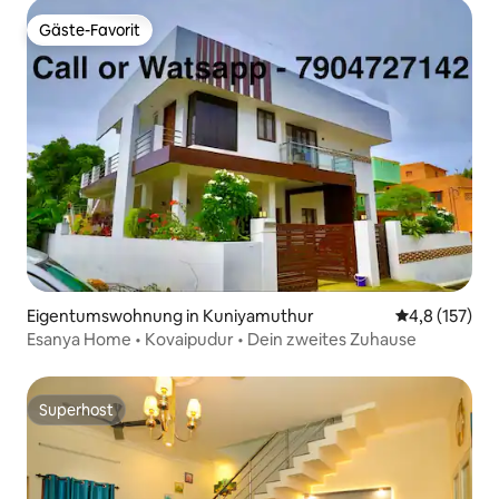
Gäste-Favorit
Gäste-Favorit
Eigentumswohnung in Kuniyamuthur
Durchschnitt
4,8 (157)
Esanya Home • Kovaipudur • Dein zweites Zuhause
Superhost
Superhost