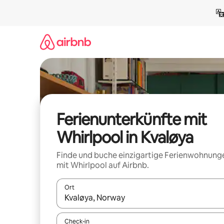
Zu
Inhalten
springen
Ferienunterkünfte mit
Whirlpool in Kvaløya
Finde und buche einzigartige Ferienwohnung
mit Whirlpool auf Airbnb.
Ort
Wenn Ergebnisse verfügbar sind, navigiere mit d
Check-in