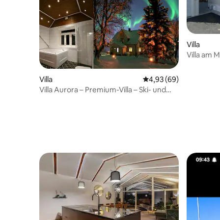
Villa
Villa am 
einzigar
Villa
Durchschnittliche Bew
4,93 (69)
Villa Aurora – Premium-Villa – Ski- und
Kajak-Lodge