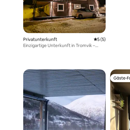
Polarlicht
Privatunterkunft
Durchschnittliche
5 (5)
Einzigartige Unterkunft in Tromvik –
Nordlichter, Berge und Stille
Gäste-Fa
Gäste-Fa