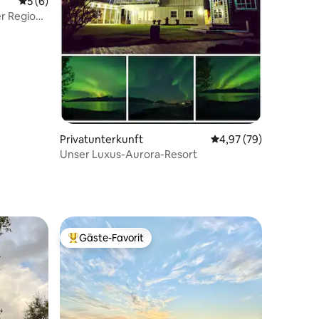
Durchschnittliche Bewertung: 5 von 5, 6 Bewertungen
5 (6)
er Region
26 Bewertungen
Privatunterkunft
Durchschnittliche Be
4,97 (79)
Unser Luxus-Aurora-Resort
Gäste-Favorit
Beliebter Gäste-Favorit.