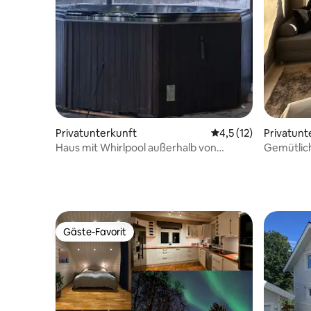
Privatunterkunft
Durchschnittliche B
4,5 (12)
Privatunt
Haus mit Whirlpool außerhalb von
Gemütlic
Tromsø
Aussicht
Gäste-Favorit
Gäste-Favorit