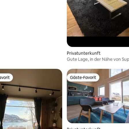
er!
 Bewertung: 5 von 5, 5 Bewertungen
Privatunterkunft
Gute Lage, in der Nähe von Su
und Bushaltestelle
vorit
Gäste-Favorit
vorit
Gäste-Favorit