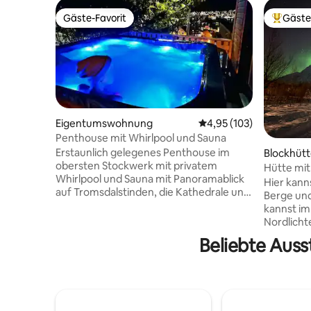
Gäste-Favorit
Gäste
Gäste-Favorit
Beliebte
Eigentumswohnung
Durchschnittliche Bewe
4,95 (103)
Penthouse mit Whirlpool und Sauna
Erstaunlich gelegenes Penthouse im
Blockhüt
obersten Stockwerk mit privatem
Hütte mit
Whirlpool und Sauna mit Panoramablick
Hier kann
auf Tromsdalstinden, die Kathedrale und
Berge und
die Stadtbrücke. Genieße die Nordlichter
kannst im
vom Balkon oder Whirlpool aus.
Nordlicht
Spektakuläre Aussicht auf die
sehen. Viele schöne
Beliebte Auss
Neujahrsfeier von diesem Grundstück. 5
Wandermö
Gehminuten zu allen Aktivitäten der
Beispiel.
Stadt und zum Nachtleben, zentrale
Ein perfe
Bushaltestelle 1 Gehminute entfernt.
sich für 
Beide Schlafzimmer verfügen über 180
Alpen intere
cm breite Betten, einen Kleiderschrank,