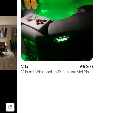
Villa
Durchschnittliche
5 (68)
Villa mit Whirlpool im Freien und viel Platz
im Freien