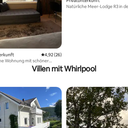
Privatunterkunft
Natürliche Meer-Lodge R3 in d
Senja
ewertung: 4,5 von 5, 12 Bewertungen
erkunft
Durchschnittliche Bewertung: 4,92 von 5, 
4,92 (26)
he Wohnung mit schöner
Villen mit Whirlpool