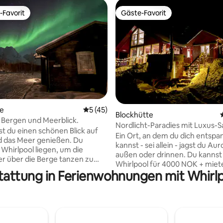
-Favorit
Gäste-Favorit
r Gäste-Favorit.
Gäste-Favorit
rtung: 4,95 von 5, 103 Bewertungen
te
Durchschnittliche Bewertung: 5 von 5, 
5 (45)
Blockhütte
 Bergen und Meerblick.
Nordlicht-Paradies mit Luxus-S
st du einen schönen Blick auf
Ein Ort, an dem du dich entsp
 das Meer genießen. Du
kannst - sei allein - jagst du Au
 Whirlpool liegen, um die
außen oder drinnen. Du kannst
er über die Berge tanzen zu
Whirlpool für 4000 NOK + miet
tattung in Ferienwohnungen mit Whirlp
einen schönen Blick haben! Dies ist ein
glichkeiten in der Nähe zum
einzigartiger Ort, nur 20 Minu
 Blåisvannet und Lyngentrappa.
Flughafen entfernt (22 km) ent
kter Ausgangspunkt für alle, die
hast alles, was du für einen 
Bergwanderungen in den Lyngen
Aufenthalt benötigst. Du kannst
ssieren. Nur 20
zu 5 Personen schlafen. Einfac