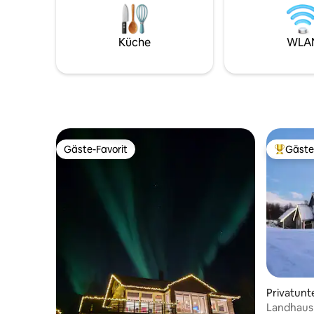
Autominut
alle Zimmer verfügen über TV
Es gibt e
Chromecast. Gut ausgestattete Küche,
mehr. Die Hütte hat eine Wärmepumpe
fester kostenloser Parkplatz. Rauchen
Küche
WLA
für perfe
und Haustiere sind nicht erlaubt.
Es gibt a
sowohl im
sowie ein
Gäste-Favorit
Gäste
Gäste-Favorit
Beliebte
Privatunt
Landhaus 