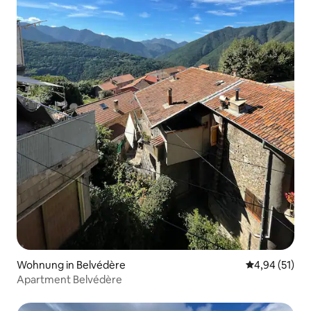
Wohnung in Belvédère
Durchschnitt
4,94 (51)
Apartment Belvédère