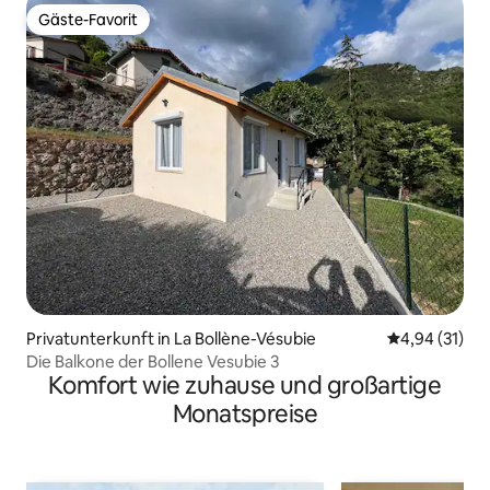
Gäste-Favorit
Gäste-Favorit
Privatunterkunft in La Bollène-Vésubie
Durchschnitt
4,94 (31)
Die Balkone der Bollene Vesubie 3
Komfort wie zuhause und großartige
Monatspreise