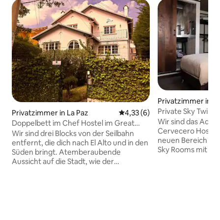
Privatzimmer in L
Private Sky Twin 
Privatzimmer in La Paz
Durchschnittliche Bewertung:
4,33 (6)
& Küche
Wir sind das Adventure Brew, ein
Doppelbett im Chef Hostel im Great
Cervecero Hostel,
House
Wir sind drei Blocks von der Seilbahn
neuen Bereich vo
entfernt, die dich nach El Alto und in den
Sky Rooms mit ei
Süden bringt. Atemberaubende
allein in einer Wo
Aussicht auf die Stadt, wie der
wir an, andere Re
Aussichtspunkt in „El Montículo“.
herauszufinden, da
Sopocachi ist das Soho von La Paz, mit
schönen Stadt La 
einer sehr unkonventionellen
wenn Sie totale R
Atmosphäre und interessanten,
in Ihrem private
künstlerischen Menschen, die auf den
mit Essen und Tri
Straßen spazieren gehen. Unsere