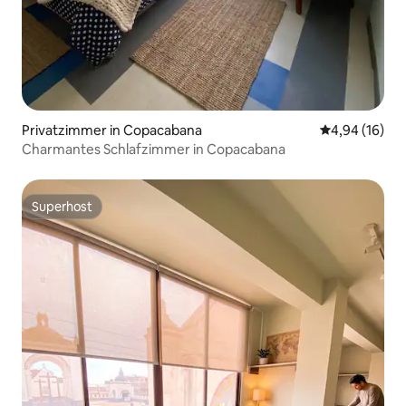
Privatzimmer in Copacabana
Durchschnitt
4,94 (16)
Charmantes Schlafzimmer in Copacabana
Superhost
Superhost