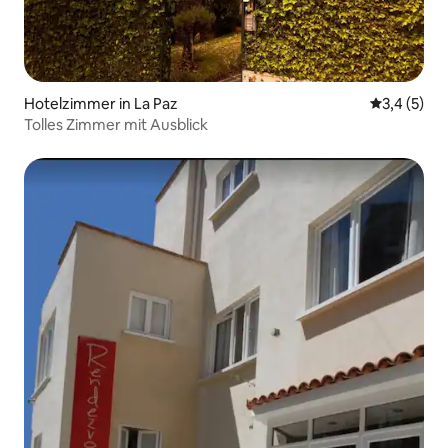
Hotelzimmer in La Paz
Durchschni
3,4 (5)
Tolles Zimmer mit Ausblick