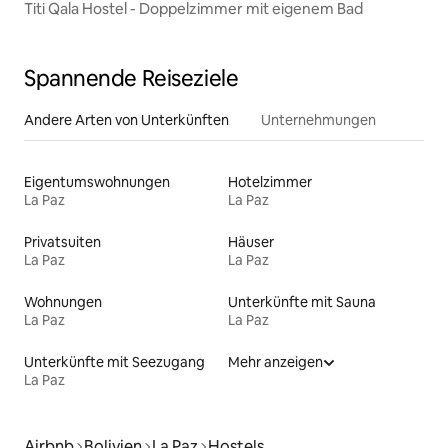
Titi Qala Hostel - Doppelzimmer mit eigenem Bad
Spannende Reiseziele
Andere Arten von Unterkünften
Unternehmungen
Eigentumswohnungen
Hotelzimmer
La Paz
La Paz
Privatsuiten
Häuser
La Paz
La Paz
Wohnungen
Unterkünfte mit Sauna
La Paz
La Paz
Unterkünfte mit Seezugang
Mehr anzeigen
La Paz
Airbnb
Bolivien
La Paz
Hostels