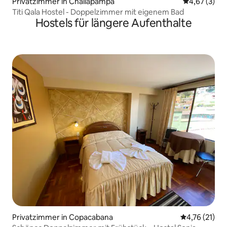
Privatzimmer in Challapampa
Durchschnit
4,67 (3)
Titi Qala Hostel - Doppelzimmer mit eigenem Bad
Hostels für längere Aufenthalte
Privatzimmer in Copacabana
Durchschnitt
4,76 (21)