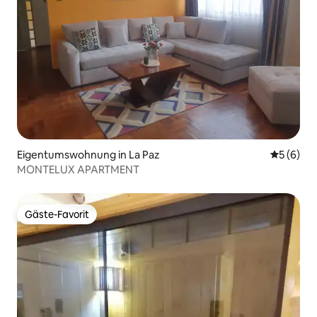
Eigentumswohnung in La Paz
Durchschn
5 (6)
MONTELUX APARTMENT
Gäste-Favorit
Gäste-Favorit