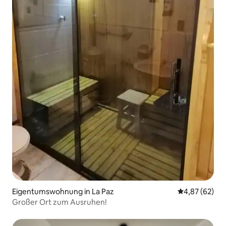
Eigentumswohnung in La Paz
Durchschnittl
4,87 (62)
Großer Ort zum Ausruhen!