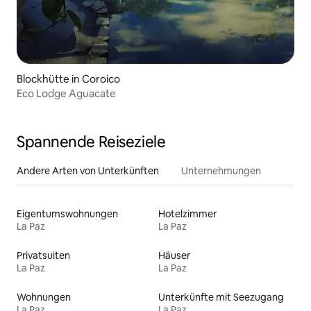
Blockhütte in Coroico
Eco Lodge Aguacate
Spannende Reiseziele
Andere Arten von Unterkünften
Unternehmungen
Eigentumswohnungen
Hotelzimmer
La Paz
La Paz
Privatsuiten
Häuser
La Paz
La Paz
Wohnungen
Unterkünfte mit Seezugang
La Paz
La Paz