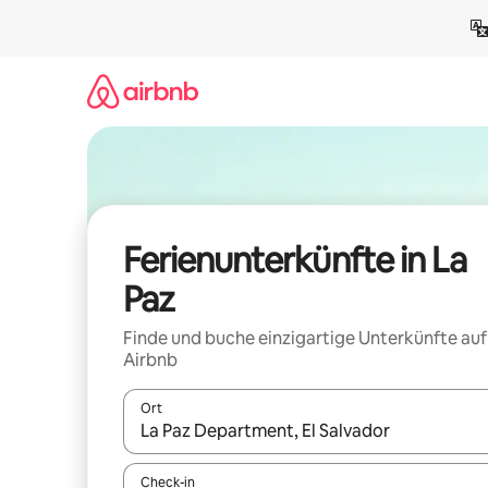
Zu
Inhalten
springen
Ferienunterkünfte in La
Paz
Finde und buche einzigartige Unterkünfte auf
Airbnb
Ort
Wenn Ergebnisse verfügbar sind, navigiere mit d
Check-in