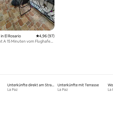
n El Rosario
Durchschnittliche Bewertung: 4,96 von 5, 
4,96 (97)
t A 15 Minuten vom Flughafen
Unterkünfte direkt am Strand
Unterkünfte mit Terrasse
Wo
La Paz
La Paz
La 