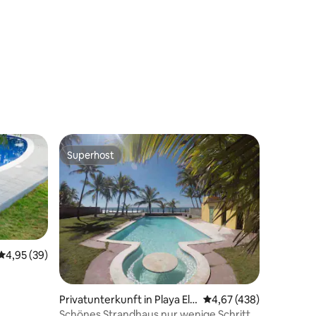
Superhost
Superhost
Durchschnittliche Bewertung: 4,95 von 5, 39 Bewertungen
4,95 (39)
Privatunterkunft in Playa El
Durchschnittliche Bew
4,67 (438)
Pimental
Schönes Strandhaus nur wenige Schritte