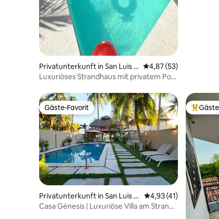
entfernt
Privatunterkunft in San Luis L
Durchschnittliche Bew
4,87 (53)
a Herradura
Luxuriöses Strandhaus mit privatem Pool
und Strandzugang
Gäste-Favorit
Gäste
Gäste-Favorit
Beliebte
Privatunterkunft in San Luis L
Durchschnittliche Be
4,93 (41)
a Herradura
Casa Génesis | Luxuriöse Villa am Strand
mit Pool