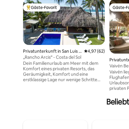
Gäste-Favorit
Gäste-Fa
Beliebter Gäste-Favorit.
Gäste-Fa
Privatunterkunft in San Luis L
Durchschnittliche Bew
4,97 (62)
a Herradura
„Rancho Arcis“ - Costa del Sol
Privatunte
Dein Familienurlaub am Meer mit dem
d, El Salv
Vaivén Be
Komfort eines privaten Resorts, das
und mit p
Vaivén li
Geräumigkeit, Komfort und eine
Flughafen
erstklassige Lage nur wenige Schritte
Urlaubsor
vom Sandstrand entfernt vereint. Das
privaten 
Haus wurde für Familien und Gruppen
großzügi
entworfen, die sich stilvoll entspannen
wundersc
Belieb
möchten, und bietet einen privaten Pool,
begleitet
Lounges, Hängematten, geräumige
privater 
soziale Bereiche und Räume, die dafür
Entspann
gedacht sind, Zeit miteinander zu
besondere
verbringen und Erinnerungen zu
und Freun
schaffen. Mit hellen Räumen,