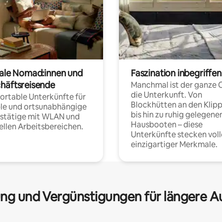
tale Nomad:innen und
Faszination inbegriffen
häftsreisende
Manchmal ist der ganze 
die Unterkunft. Von
rtable Unterkünfte für
Blockhütten an den Klip
ble und ortsunabhängige
bis hin zu ruhig gelegene
fstätige mit WLAN und
Hausbooten – diese
ellen Arbeitsbereichen.
Unterkünfte stecken voll
einzigartiger Merkmale.
ng und Vergünstigungen für längere A