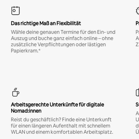
Das richtige Maß an Flexibilität
P
Wähle deine genauen Termine für den Ein- und
P
Auszug und buche ganz einfach online – ohne
A
zusätzliche Verpflichtungen oder lästigen
Z
Papierkram.*
Arbeitsgerechte Unterkünfte für digitale
S
Nomad:innen
A
Reist du geschäftlich? Finde eine Unterkunft
U
für einen längeren Aufenthalt mit schnellem
d
WLAN und einem komfortablen Arbeitsplatz.
Ü