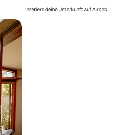
Inseriere deine Unterkunft auf Airbnb
h Berühren oder Wischgesten.