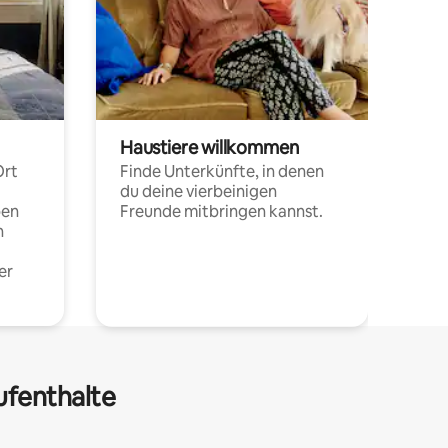
Haustiere willkommen
Ort
Finde Unterkünfte, in denen
du deine vierbeinigen
pen
Freunde mitbringen kannst.
n
er
ufenthalte