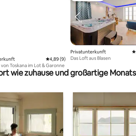
ertung: 4,82 von 5, 28 Bewertungen
Privatunterkunft
D
Das Loft aus Blasen
erkunft
Durchschnittliche Bewertung: 4,89 von 5,
4,89 (9)
 von Toskana im Lot & Garonne
rt wie zuhause und großartige Monats