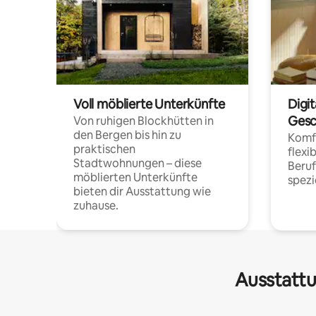
Voll möblierte Unterkünfte
Digi
Gesc
Von ruhigen Blockhütten in
den Bergen bis hin zu
Komfo
praktischen
flexi
Stadtwohnungen – diese
Beru
möblierten Unterkünfte
spezi
bieten dir Ausstattung wie
zuhause.
Ausstattu