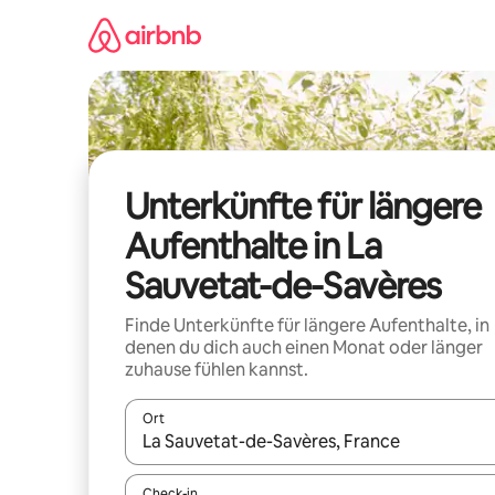
Zu
Inhalten
springen
Unterkünfte für längere
Aufenthalte in La
Sauvetat-de-Savères
Finde Unterkünfte für längere Aufenthalte, in
denen du dich auch einen Monat oder länger
zuhause fühlen kannst.
Ort
Wenn Ergebnisse verfügbar sind, navigiere mit d
Check-in