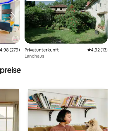
urchschnittliche Bewertung: 4,98 von 5, 279 Bewertungen
4,98 (279)
Privatunterkunft
Durchschnittliche Be
4,92 (13)
Landhaus
 9 Bewertungen
preise