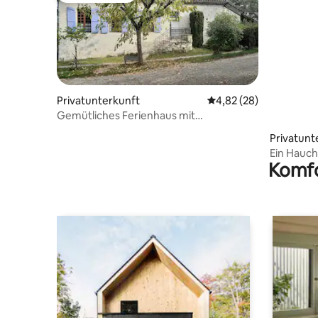
Privatunterkunft
Durchschnittliche Bew
4,82 (28)
Gemütliches Ferienhaus mit
Pool/Terrasse
Privatunt
Ein Hauch
Komfo