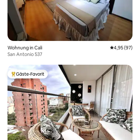
Wohnung in Cali
Durchschnittl
4,95 (97)
San Antonio 537
Gäste-Favorit
Beliebter Gäste-Favorit.