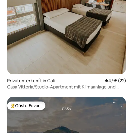
Privatunterkunft in Cali
Durchschnitt
4,95 (22)
Casa Vittoria/Studio-Apartment mit Klimaanlage und
Terrasse
Gäste-Favorit
Beliebter Gäste-Favorit.