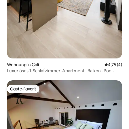
Wohnung in Cali
Durchschnit
4,75 (4)
Luxuriöses 1-Schlafzimmer-Apartment · Balkon · Pool ·
Spa · West-Cali
Gäste-Favorit
Gäste-Favorit