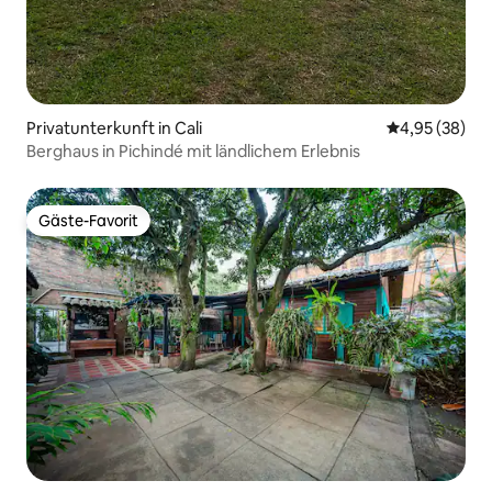
Privatunterkunft in Cali
Durchschnittl
4,95 (38)
Berghaus in Pichindé mit ländlichem Erlebnis
Gäste-Favorit
Gäste-Favorit