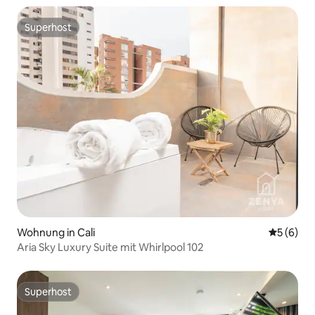
Superhost
Superhost
Wohnung in Cali
Durchschn
5 (6)
Aria Sky Luxury Suite mit Whirlpool 102
Superhost
Superhost