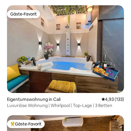
Balkon
Gäste-Favorit
Gäste-Favorit
Eigentumswohnung in Cali
Durchschnittl
4,93 (133)
Luxuriöse Wohnung | Whirlpool | Top-Lage | 3 Betten
Gäste-Favorit
Beliebter Gäste-Favorit.