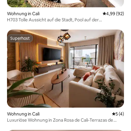
Wohnung in Cali
Durchschnittl
4,99 (92)
H703 Tolle Aussicht auf die Stadt, Pool auf der
Dachterrasse und Parkplatz
Superhost
Superhost
Wohnung in Cali
Durchsch
5 (4)
Luxuriöse Wohnung in Zona Rosa de Cali-Terrazas de
Granada