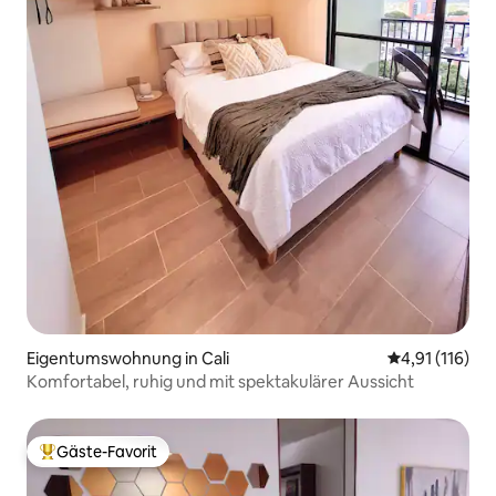
Eigentumswohnung in Cali
Durchschnittl
4,91 (116)
Komfortabel, ruhig und mit spektakulärer Aussicht
Gäste-Favorit
Beliebter Gäste-Favorit.