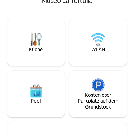
Museo La Tertulia
privater Whirlpool, Kingsize- und
Warmwasser, das 
Queensize-Betten, Klimaanlage in
Klimaanlage, eine
jedem Schlafzimmer und ein eigener
Queensize-Bett. A
Parkplatz, alles nur wenige Schritte von
sind vorhanden u
Top-Restaurants, Cafés und
ausgerichtet. Das V
Sehenswürdigkeiten entfernt. Ganz
eine sehr gut zu F
gleich, ob du hier tanzen, erkunden oder
Gegend mit vielen
aus der Ferne arbeiten möchtest: Diese
Unterhaltungsmög
Wohnung bringt dich näher an alles, was
Minuten. Colonial 
Küche
WLAN
Cali unvergesslich macht.
drei Blocks entfer
Kostenloser
Pool
Parkplatz auf dem
Grundstück