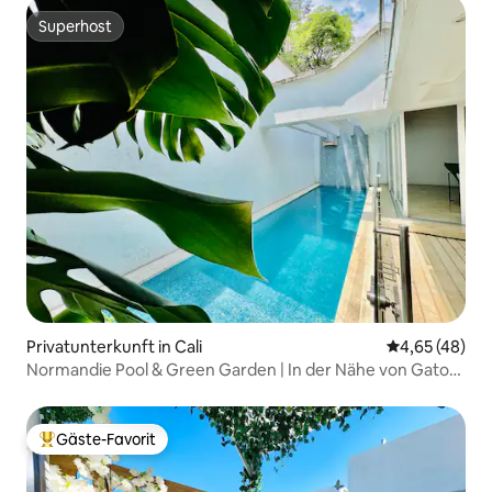
Superhost
Superhost
Privatunterkunft in Cali
Durchschnittl
4,65 (48)
Normandie Pool & Green Garden | In der Nähe von Gato
Del Río
Gäste-Favorit
Beliebter Gäste-Favorit.