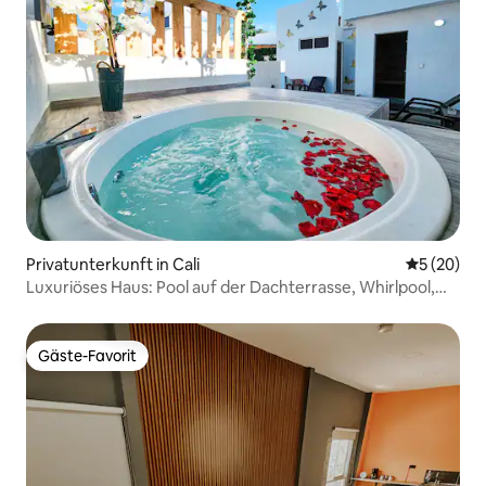
Privatunterkunft in Cali
Durchschni
5 (20)
Luxuriöses Haus: Pool auf der Dachterrasse, Whirlpool,
türkisches Bad
Gäste-Favorit
Gäste-Favorit