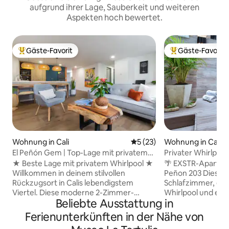
aufgrund ihrer Lage, Sauberkeit und weiteren
Aspekten hoch bewertet.
Gäste-Favorit
Gäste-Favorit
Beliebter Gäste-Favorit.
Beliebter Gäste-F
Wohnung in Cali
Durchschnittliche Bewertun
5 (23)
Wohnung in Cali
El Peñón Gem | Top-Lage mit privatem
Privater Whirlpoo
Whirlpool
• El Peñon
★ Beste Lage mit privatem Whirlpool ★
🌴 EXSTR-Apartment
Willkommen in deinem stilvollen
Peñon 203 Diese Unterkunft mit einem
Rückzugsort in Calis lebendigstem
Schlafzimmer, ei
Viertel. Diese moderne 2-Zimmer-
Whirlpool und eine
Beliebte Ausstattung in
Wohnung bietet alles, was du für einen
perfekte Wahl für 
angenehmen und unvergesslichen
oder digitale Nom
Ferienunterkünften in der Nähe von
Aufenthalt benötigst, darunter ein
Registerkarten ve