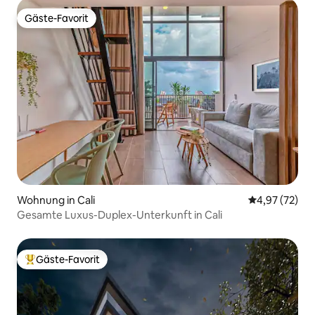
Gäste-Favorit
Gäste-Favorit
Wohnung in Cali
Durchschnitt
4,97 (72)
Gesamte Luxus-Duplex-Unterkunft in Cali
Gäste-Favorit
Beliebter Gäste-Favorit.