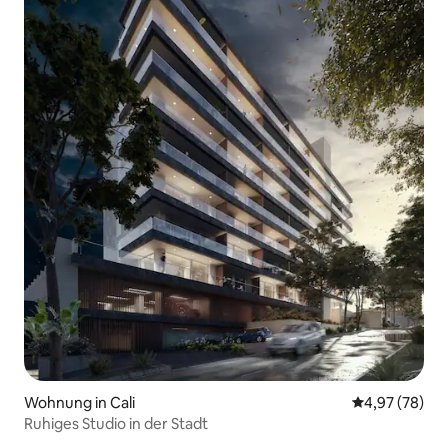
Wohnung in Cali
Durchschnittl
4,97 (78)
Ruhiges Studio in der Stadt