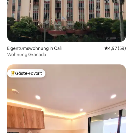
Eigentumswohnung in Cali
Durchschnittl
4,97 (59)
Wohnung Granada
Gäste-Favorit
Beliebter Gäste-Favorit.