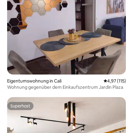
Eigentumswohnung in Cali
Durchschnittl
4,97 (115)
Wohnung gegenüber dem Einkaufszentrum Jardín Plaza
Superhost
Superhost