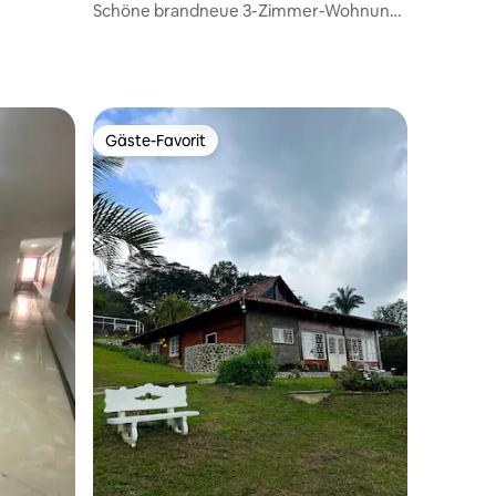
Schöne brandneue 3-Zimmer-Wohnung
mit Terrasse
Gäste-Favorit
Gäste-Favorit
14 Bewertungen