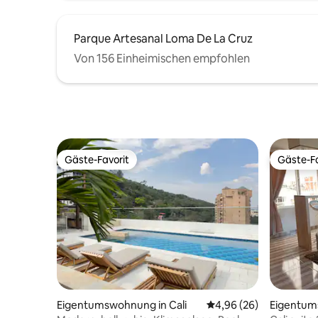
Parque Artesanal Loma De La Cruz
Von 156 Einheimischen empfohlen
Gäste-Favorit
Gäste-Fa
Gäste-Favorit
Gäste-Fa
Eigentumswohnung in Cali
Durchschnittliche Bew
4,96 (26)
Eigentum