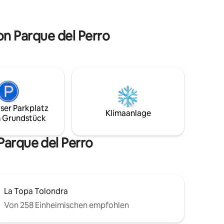
Kino im Freien und vieles mehr. Nur
m
wenige Minuten vom Parque del Perro
nd
entfernt, kombinieren Sie Ruhe,
Modernität und Komfort in einer
on Parque del Perro
perfekten Umgebung für Ihren
Aufenthalt!
ser Parkplatz
Klimaanlage
 Grundstück
Parque del Perro
La Topa Tolondra
Von 258 Einheimischen empfohlen