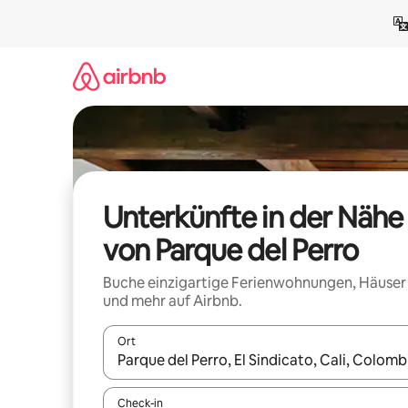
Zu
Inhalten
springen
Unterkünfte in der Nähe
von Parque del Perro
Buche einzigartige Ferienwohnungen, Häuser
und mehr auf Airbnb.
Ort
Wenn Ergebnisse verfügbar sind, navigiere mit d
Check-in