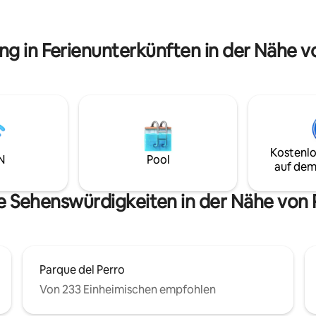
et. Das Viertel El Peñon ist
Dusche, einer Küche und eine
 gut zu Fuß erreichbare
bequemen Bett. Buche jetzt u
t vielen Restaurants und
entdecke die Wärme von Cali!
ng in Ferienunterkünften in der Nähe v
ungsmöglichkeiten in wenigen
olonial San Antonio ist nur drei
tfernt.
Kostenlo
N
Pool
auf dem
e Sehenswürdigkeiten in der Nähe von 
Parque del Perro
Von 233 Einheimischen empfohlen