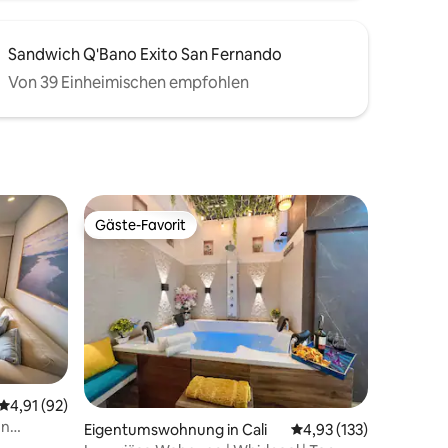
Sandwich Q'Bano Exito San Fernando
Von 39 Einheimischen empfohlen
Gäste-Favorit
Gäste-Favorit
Durchschnittliche Bewertung: 4,91 von 5, 92 Bewertungen
4,91 (92)
en
70 Bewertungen
Eigentumswohnung in Cali
Durchschnittliche Bew
4,93 (133)
cht