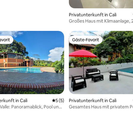
Privatunterkunft in Cali
Großes Haus mit Klimaanlage, 
Schlafzimmern und Parkplatz
vorit
Gäste-Favorit
vorit
Gäste-Favorit
rkunft in Cali
Durchschnittliche Bewertung: 5 von 5,
5 (5)
Privatunterkunft in Cali
 Valle: Panoramablick, Pool und
Gesamtes Haus mit privatem P