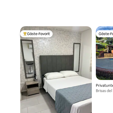
Gäste-Favorit
Gäste-Fa
Beliebter Gäste-Favorit.
Gäste-Fa
Privatunte
Brisas del
Grill