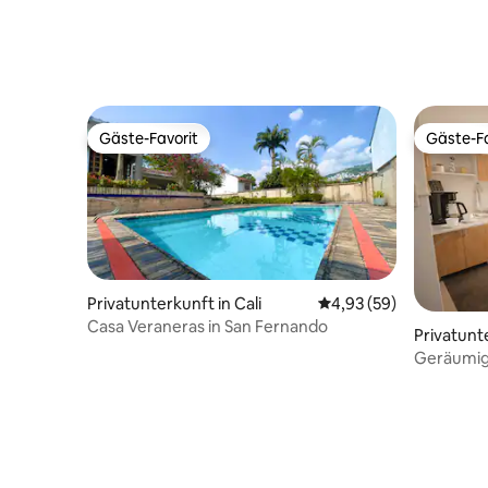
Gäste-Favorit
Gäste-Fa
Gäste-Favorit
Gäste-Fa
Privatunterkunft in Cali
Durchschnittliche Bew
4,93 (59)
Casa Veraneras in San Fernando
Privatunte
Geräumige
und ideal