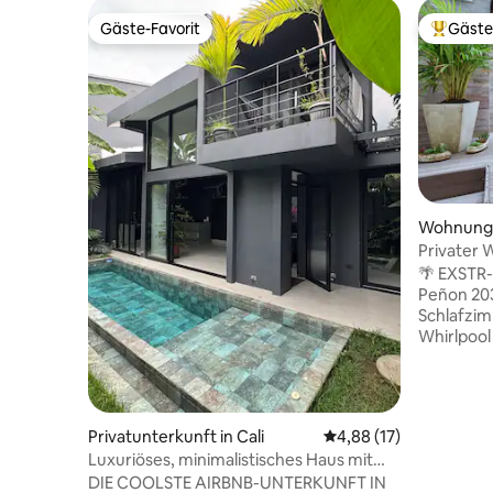
Gäste-Favorit
Gäste
Gäste-Favorit
Beliebte
Wohnung i
Privater 
• El Peñon
🌴 EXSTR-
Peñon 203 Diese Unterkunft mit e
Schlafzi
Whirlpool
perfekte 
oder digi
Registerk
Warmwass
Privatunterkunft in Cali
Durchschnittliche Bew
4,88 (17)
Klimaanla
Luxuriöses, minimalistisches Haus mit
Queensize
privatem Pool, sicherer Bereich
DIE COOLSTE AIRBNB-UNTERKUNFT IN
sind vorh