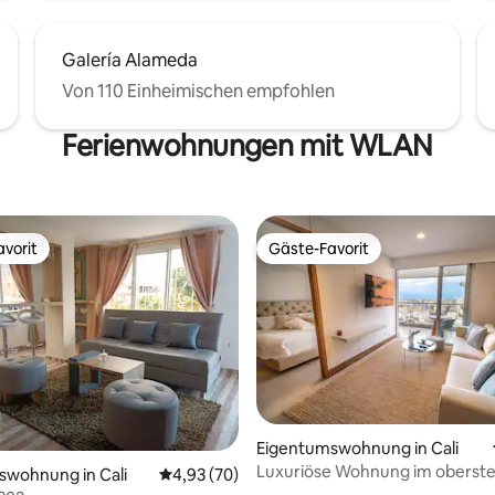
Galería Alameda
Von 110 Einheimischen empfohlen
Ferienwohnungen mit WLAN
vorit
Gäste-Favorit
vorit
Gäste-Favorit
Eigentumswohnung in Cali
Luxuriöse Wohnung im oberst
ertung: 4,96 von 5, 26 Bewertungen
swohnung in Cali
Durchschnittliche Bewertung: 4,93 von 5, 
4,93 (70)
Stockwerk, spektakuläre Aussi