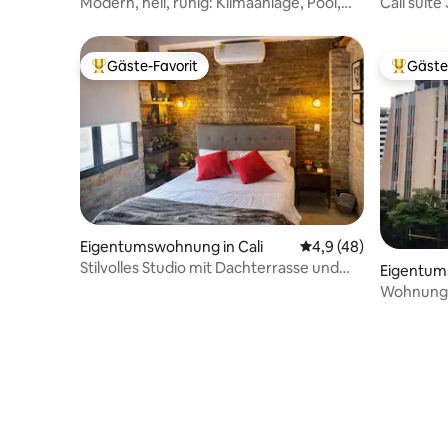
Modern, hell, ruhig: Klimaanlage, Pool,
Cali suite
Schreibtisch & Balkon
Gäste-Favorit
Gäste
Beliebter Gäste-Favorit.
Beliebte
Eigentumswohnung in Cali
Durchschnittliche Be
4,9 (48)
Stilvolles Studio mit Dachterrasse und
Eigentum
Klimaanlage in San Antonio
Wohnung