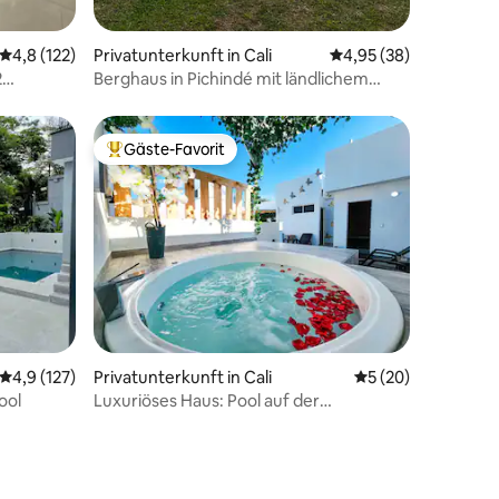
Durchschnittliche Bewertung: 4,8 von 5, 122 Bewertungen
4,8 (122)
Privatunterkunft in Cali
Durchschnittliche Be
4,95 (38)
2
Berghaus in Pichindé mit ländlichem
Erlebnis
Gäste-Favorit
Beliebter Gäste-Favorit.
 5 Bewertungen
Durchschnittliche Bewertung: 4,9 von 5, 127 Bewertungen
4,9 (127)
Privatunterkunft in Cali
Durchschnittliche
5 (20)
ool
Luxuriöses Haus: Pool auf der
Dachterrasse, Whirlpool, türkisches Bad