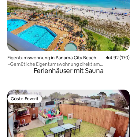
Eigentumswohnung in Panama City Beach
Durchschnittl
4,92 (170)
~Gemütliche Eigentumswohnung direkt am
Ferienhäuser mit Sauna
Strand/Liegestuhl/Pools/Kamin
Gäste-Favorit
Gäste-Favorit