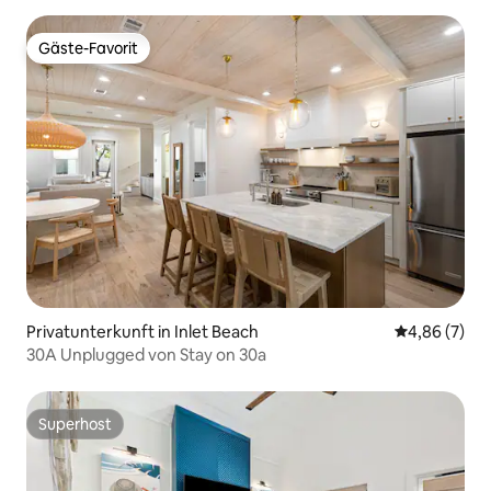
Gäste-Favorit
Gäste-Favorit
Privatunterkunft in Inlet Beach
Durchschnitt
4,86 (7)
30A Unplugged von Stay on 30a
Superhost
Superhost