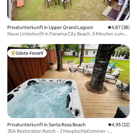
Privatunterkunft in Upper Grand Lagoon
Durchschnittl
4,87 (38)
Neue Unterkunft in Panama City Beach, 5 Minuten zum
Strand/Hinterhof
Gäste-Favorit
Beliebter Gäste-Favorit.
Privatunterkunft in Santa Rosa Beach
Durchschnitt
4,95 (22)
30A Restoration Ranch – 2 Hauptschlafzimmer –
Whirlpool + Sauna – Boot