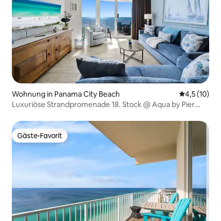
Wohnung in Panama City Beach
Durchschnit
4,5 (10)
Luxuriöse Strandpromenade 18. Stock @ Aqua by Pier
Park!
Gäste-Favorit
Gäste-Favorit