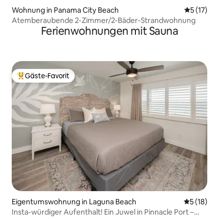
Wohnung in Panama City Beach
Durchschn
5 (17)
Atemberaubende 2-Zimmer/2-Bäder-Strandwohnung
Ferienwohnungen mit Sauna
Gäste-Favorit
Beliebter Gäste-Favorit.
Eigentumswohnung in Laguna Beach
Durchschn
5 (18)
Insta-würdiger Aufenthalt! Ein Juwel in Pinnacle Port –