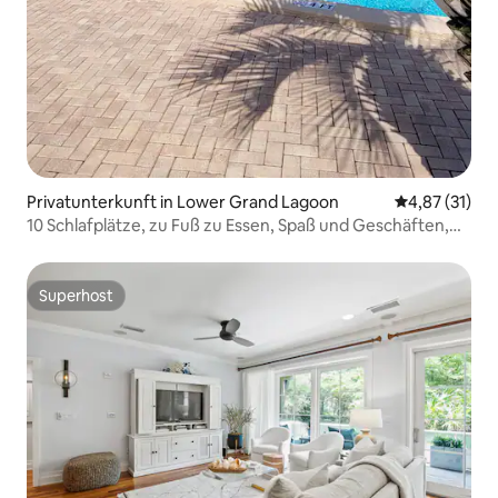
Privatunterkunft in Lower Grand Lagoon
Durchschnitt
4,87 (31)
10 Schlafplätze, zu Fuß zu Essen, Spaß und Geschäften,
Pool PCB
Superhost
Superhost