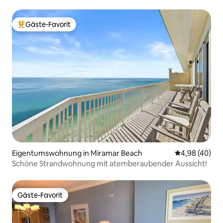
Carillon Bea
Gäste-Favorit
Beliebter Gäste-Favorit.
Eigentumswohnung in Miramar Beach
Durchschnittl
4,98 (40)
Schöne Strandwohnung mit atemberaubender Aussicht!
Gäste-Favorit
Gäste-Favorit