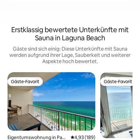
Erstklassig bewertete Unterkünfte mit
Sauna in Laguna Beach
Gäste sind sich einig: Diese Unterkünfte mit Sauna
werden aufgrund ihrer Lage, Sauberkeit und weiterer
Aspekte hoch bewertet.
Gäste-Favorit
Gäste-Favorit
Gäste-Favorit
Gäste-Favorit
Eigentumswohnung in Pana
Durchschnittliche Bewertung: 4
4,93 (189)