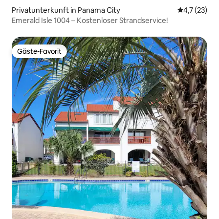
Privatunterkunft in Panama City
Durchschnit
4,7 (23)
Emerald Isle 1004 – Kostenloser Strandservice!
Gäste-Favorit
Gäste-Favorit