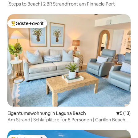
{Steps to Beach} 2 BR Strandfront am Pinnacle Port
Gäste-Favorit
Beliebter Gäste-Favorit.
Eigentumswohnung in Laguna Beach
Durchschn
5 (13)
Am Strand | Schlafplätze für 8 Personen | Carillon Beach |
Kostenloser Liegestuhl