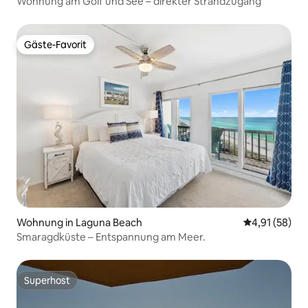
Wohnung am Golf und See – direkter Strandzugang
Gäste-Favorit
Gäste-Favorit
Wohnung in Laguna Beach
Durchschnitt
4,91 (58)
Smaragdküste – Entspannung am Meer.
Superhost
Superhost