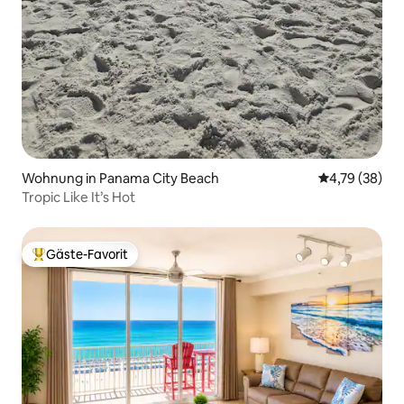
Wohnung in Panama City Beach
Durchschnitt
4,79 (38)
Tropic Like It’s Hot
Gäste-Favorit
Beliebter Gäste-Favorit.