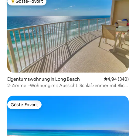
Gäste-Favorit
Beliebter Gäste-Favorit.
Eigentumswohnung in Long Beach
Durchschnittli
4,94 (340)
2-Zimmer-Wohnung mit Aussicht! Schlafzimmer mit Blick
auf den Golf, riesiger Balkon!
Gäste-Favorit
Gäste-Favorit