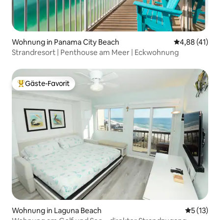
Wohnung in Panama City Beach
Durchschnitt
4,88 (41)
Strandresort | Penthouse am Meer | Eckwohnung
Gäste-Favorit
Beliebter Gäste-Favorit.
Wohnung in Laguna Beach
Durchschn
5 (13)