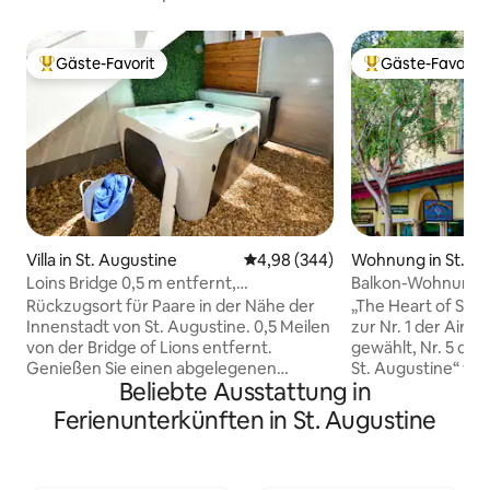
Gäste-Favorit
Gäste-Favorit
Beliebter Gäste-Favorit.
Beliebter Gäste-F
Villa in St. Augustine
Durchschnittliche Bewertung: 4
4,98 (344)
Wohnung in St. Au
Loins Bridge 0,5 m entfernt,
Balkon-Wohnung an
2 Schlafzimmer, privater Whirlpool
der USA (St. Georg
Rückzugsort für Paare in der Nähe der
„The Heart of St. 
Innenstadt von St. Augustine. 0,5 Meilen
zur Nr. 1 der Airbn
von der Bridge of Lions entfernt.
gewählt, Nr. 5 der 
Genießen Sie einen abgelegenen
St. Augustine“ von
Beliebte Ausstattung in
Innenhof, einen entspannenden
in den „Top 15 Best
Wasserbrunnen und einen neuen
von Road Affair. Live-Musik, leckeres
Ferienunterkünften in St. Augustine
Whirlpool für 4 Personen. Entspanne
Essen, Craft-Getr
dich und beobachte den
hektische Treiben
Sonnenuntergang in einer friedlichen
historische St. Ge