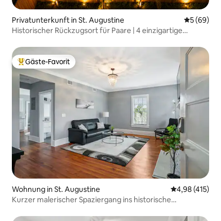
Privatunterkunft in St. Augustine
Durchschni
5 (69)
Historischer Rückzugsort für Paare | 4 einzigartige
Erlebnisse
Gäste-Favorit
Beliebter Gäste-Favorit.
Wohnung in St. Augustine
Durchschnittl
4,98 (415)
Kurzer malerischer Spaziergang ins historische
St. Augustine