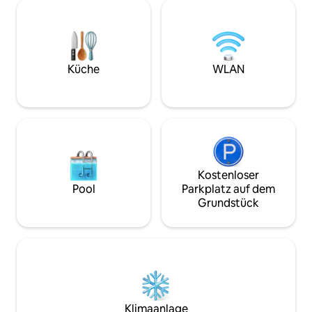
Umgebung, nachdem du die Gegend
dich. Entspanne dich und beobachte die
erkundet hast. Parkplätze abseits der
Menschen von deine
Straße sind inbegriffen. Restaurants,
wenige Schritte e
Bars, Coffeeshops und lokale Favoriten
Sightseeing, Resta
sind nur wenige Schritte entfernt.
Haltestelle und da
Perfekt für einen romantischen
Diese Wohnung li
Küche
WLAN
Kurzurlaub, einen Wochenendausflug
allem. Silvester ist ein Minimum von 3
oder einen besonderen Anlass.
Nächten
Besondere Wünsche und Unterkünfte
sind verfügbar, um deinen Aufenthalt
unvergesslich zu machen.
Kostenloser
Pool
Parkplatz auf dem
Grundstück
Klimaanlage