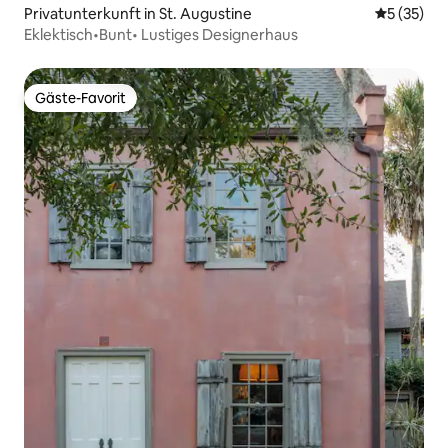
Privatunterkunft in St. Augustine
Durchschn
5 (35)
Eklektisch•Bunt• Lustiges Designerhaus
Gäste-Favorit
Gäste-Favorit