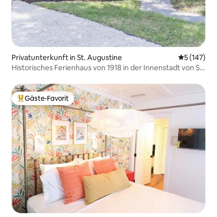
Privatunterkunft in St. Augustine
Durchschni
5 (147)
Historisches Ferienhaus von 1918 in der Innenstadt von St.
Augustine
Gäste-Favorit
Beliebter Gäste-Favorit.