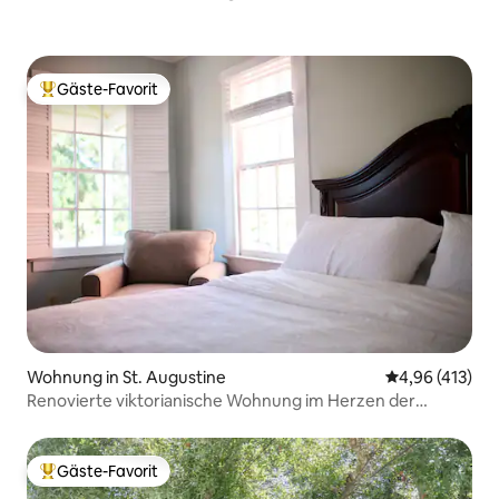
Gäste-Favorit
Beliebter Gäste-Favorit.
Wohnung in St. Augustine
Durchschnittl
4,96 (413)
Renovierte viktorianische Wohnung im Herzen der
Innenstadt + AUSSICHT!
Gäste-Favorit
Beliebter Gäste-Favorit.