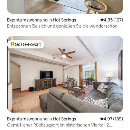
Eigentumswohnung in Hot Springs
Durchschnittl
4,95 (107)
Entspannen Sie sich und genießen Sie die wunderschöne
Aussicht auf den See
Gäste-Favorit
Beliebter Gäste-Favorit.
Eigentumswohnung in Hot Springs
Durchschnittli
4,97 (189)
Gemütlicher Rückzugsort im historischen Viertel, 2