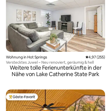
Wohnung in Hot Springs
Durchschnittli
4,97 (255)
Verstecktes Juwel ~ Neu renoviert, geräumig & hell
Weitere tolle Ferienunterkünfte in der
Nähe von Lake Catherine State Park
Gäste-Favorit
Beliebter Gäste-Favorit.