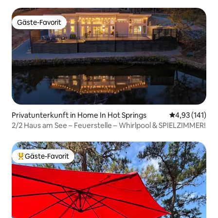
Gäste-Favorit
Gäste-Favorit
Privatunterkunft in Home In Hot Springs
Durchschnittl
4,93 (141)
2/2 Haus am See – Feuerstelle – Whirlpool & SPIELZIMMER!
Gäste-Favorit
Beliebter Gäste-Favorit.