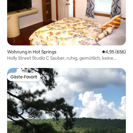
Wohnung in Hot Springs
Durchschnittli
4,95 (656)
Holly Street Studio C Sauber, ruhig, gemütlich, keine
Gebühren!
Gäste-Favorit
Gäste-Favorit