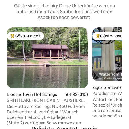
Gäste sind sich einig: Diese Unterkünfte werden
aufgrund ihrer Lage, Sauberkeit und weiteren
Aspekten hoch bewertet.
Gäste-Favorit
Gäste-Favorit
Beliebter Gäste-Favorit.
Beliebter Gäste-F
Eigentumswohnun
Springs
Paradies am Wass
Blockhütte in Hot Springs
Durchschnittliche Bewertung: 4
4,92 (310)
Waterfront Paradis
SMITH LAKEFRONT CABIN HAUSTIERE
Reiseziel für eine
WILLKOMMEN (gegen geringe Gebühr)
Die Hütte am See liegt NUR 30 Fuß vom
und romantischen 
Deich entfernt, verfügt auf Wunsch
wunderschön reno
über ein Tretboot, EV-Ladegerät
Eigentumswohnun
(Stufe 2) verfügbar, Schwimmwesten
Schlafzimmer befi
mitbringen (Seespiegel im Winter um