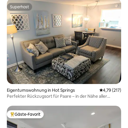
Superhost
Superhost
Eigentumswohnung in Hot Springs
Durchschnittl
4,79 (217)
Perfekter Rückzugsort für Paare – in der Nähe aller
Annehmlichkeiten
Gäste-Favorit
Beliebter Gäste-Favorit.