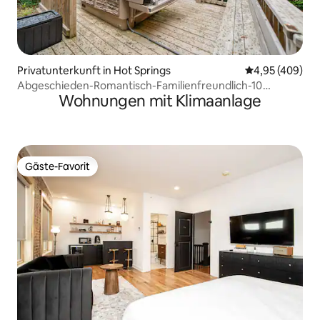
Privatunterkunft in Hot Springs
Durchschnittli
4,95 (409)
Abgeschieden-Romantisch-Familienfreundlich-10
Wohnungen mit Klimaanlage
bewaldete Acres
Gäste-Favorit
Gäste-Favorit