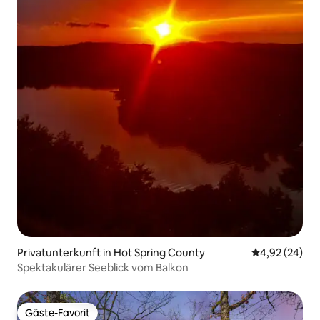
Privatunterkunft in Hot Spring County
Durchschnittl
4,92 (24)
Spektakulärer Seeblick vom Balkon
Gäste-Favorit
Gäste-Favorit