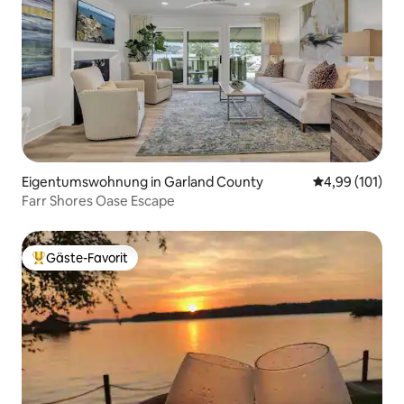
Eigentumswohnung in Garland County
Durchschnittl
4,99 (101)
Farr Shores Oase Escape
Gäste-Favorit
Beliebter Gäste-Favorit.