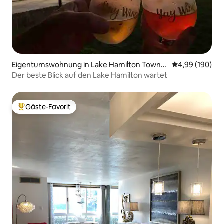
Eigentumswohnung in Lake Hamilton Towns
Durchschnittli
4,99 (190)
hip
Der beste Blick auf den Lake Hamilton wartet
Gäste-Favorit
Beliebter Gäste-Favorit.