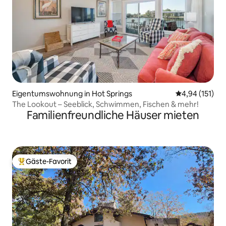
Eigentumswohnung in Hot Springs
Durchschnittl
4,94 (151)
The Lookout – Seeblick, Schwimmen, Fischen & mehr!
Familienfreundliche Häuser mieten
Gäste-Favorit
Beliebter Gäste-Favorit.