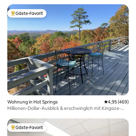
Gäste-Favorit
Beliebter Gäste-Favorit.
Wohnung in Hot Springs
Durchschnittli
4,95 (469)
Millionen-Dollar-Ausblick & erschwinglich mit Kingsize-
Bett, WLAN
Gäste-Favorit
Beliebter Gäste-Favorit.