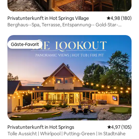
Privatunterkunft in Hot Springs Village
Durchschnittli
4,98 (180)
Berghaus--Spa, Terrasse, Entspannung-- Gold-Star-
Gewinner
Gäste-Favorit
Gäste-Favorit
Privatunterkunft in Hot Springs
Durchschnittl
4,97 (105)
Tolle Aussicht | Whirlpool | Putting-Green | In Stadtnähe