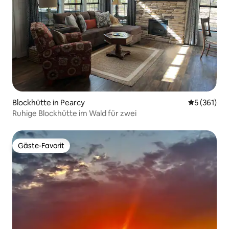
Blockhütte in Pearcy
Durchschni
5 (361)
Ruhige Blockhütte im Wald für zwei
Gäste-Favorit
Gäste-Favorit