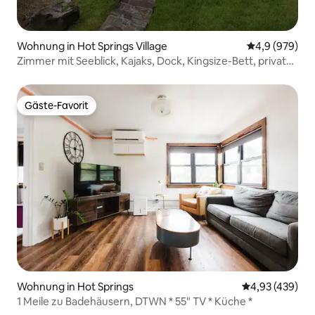
Wohnung in Hot Springs Village
Durchschnittl
4,9 (979)
Zimmer mit Seeblick, Kajaks, Dock, Kingsize-Bett, privater
Whirlpool
Gäste-Favorit
Gäste-Favorit
Wohnung in Hot Springs
Durchschnittli
4,93 (439)
1 Meile zu Badehäusern, DTWN * 55" TV * Küche *