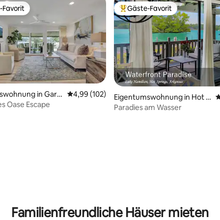
-Favorit
Gäste-Favorit
r Gäste-Favorit.
Beliebter Gäste-Favorit.
swohnung in Garla
Durchschnittliche Bewertung: 4,99 von 5, 1
4,99 (102)
Eigentumswohnung in Hot S
D
y
es Oase Escape
prings
Paradies am Wasser
rtung: 4,99 von 5, 137 Bewertungen
Familienfreundliche Häuser mieten