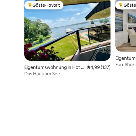
Gäste-Favorit
Gäste
Beliebter Gäste-Favorit.
Beliebte
Eigentum
nd Count
Farr Shor
Eigentumswohnung in Hot S
Durchschnittliche Bewe
4,99 (137)
prings
Das Haus am See