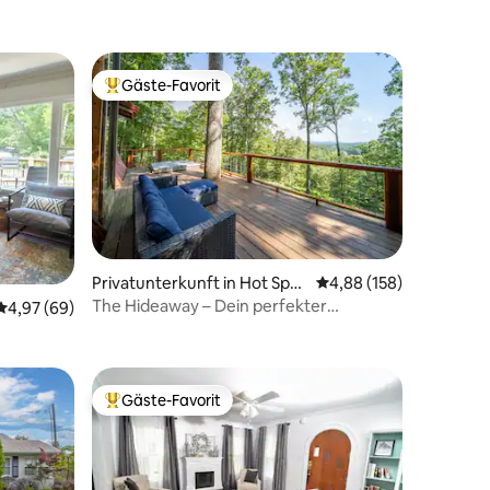
Gäste-Favorit
Beliebter Gäste-Favorit.
50 Bewertungen
Privatunterkunft in Hot Spri
Durchschnittliche Bew
4,88 (158)
ngs
The Hideaway – Dein perfekter
Durchschnittliche Bewertung: 4,97 von 5, 69 Bewertungen
4,97 (69)
Kurzurlaub
INGS
Gäste-Favorit
Beliebter Gäste-Favorit.