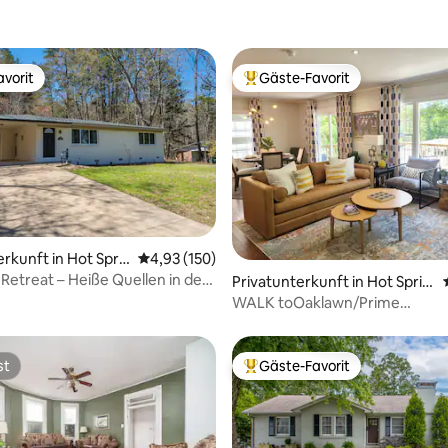
vorit
Gäste-Favorit
vorit
Beliebter Gäste-Favorit.
rtung: 4,97 von 5, 296 Bewertungen
rkunft in Hot Spri
Durchschnittliche Bewertung: 4,93 von 5, 1
4,93 (150)
 Retreat – Heiße Quellen in der
Privatunterkunft in Hot Sprin
t!
gs
WALK toOaklawn/Prime
Location/NearDowntown/2-K
st
Gäste-Favorit
st
Beliebter Gäste-Favorit.