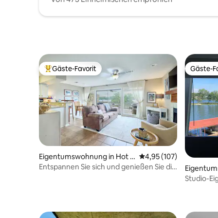
Gäste-Favorit
Gäste-Fa
Beliebter Gäste-Favorit.
Gäste-Fa
Eigentumswohnung in Hot S
Durchschnittliche Bewe
4,95 (107)
prings
Entspannen Sie sich und genießen Sie die
Eigentum
wunderschöne Aussicht auf den See
nd Count
Studio-E
Hamilton