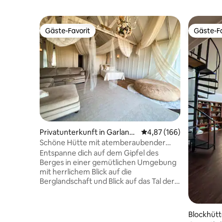
Gäste-Favorit
Gäste-Fa
Gäste-Favorit
Gäste-Fa
Privatunterkunft in Garland
Durchschnittliche Bewe
4,87 (166)
County
Schöne Hütte mit atemberaubender
Aussicht
Entspanne dich auf dem Gipfel des
Berges in einer gemütlichen Umgebung
mit herrlichem Blick auf die
Berglandschaft und Blick auf das Tal der
Stadt. Genieße die einzigartige
marokkanische Atmosphäre in dieser
komplett offenen, geräumigen Hütte.
Blockhütt
Die Einrichtung macht es zu einer