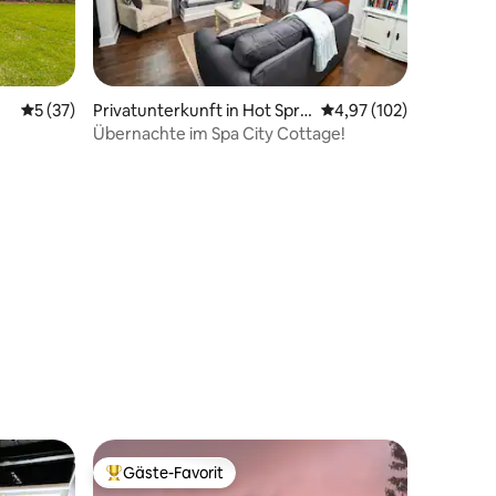
Durchschnittliche Bewertung: 5 von 5, 37 Bewertungen
5 (37)
09 Bewertungen
Privatunterkunft in Hot Spri
Durchschnittliche Bew
4,97 (102)
ngs
Übernachte im Spa City Cottage!
Gäste-Favorit
Beliebter Gäste-Favorit.