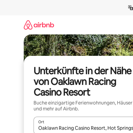
Zu
Inhalten
springen
Unterkünfte in der Nähe
von Oaklawn Racing
Casino Resort
Buche einzigartige Ferienwohnungen, Häuser
und mehr auf Airbnb.
Ort
Wenn Ergebnisse verfügbar sind, navigiere mit d