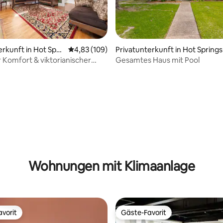
Privatunterkunft in Hot Springs
rkunft in Hot Spri
Durchschnittliche Bewertung: 4,83 von 5, 1
4,83 (109)
Gesamtes Haus mit Pool
Komfort & viktorianischer
ertung: 4,9 von 5, 369 Bewertungen
Wohnungen mit Klimaanlage
vorit
Gäste-Favorit
vorit
Gäste-Favorit