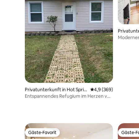
Privatunte
ngs
Moderner 
Charme
Privatunterkunft in Hot Sprin
Durchschnittliche Bew
4,9 (369)
gs
Entspannendes Refugium im Herzen von
Hot Springs
Gäste-Favorit
Gäste-Fa
Gäste-Favorit
Gäste-Fa