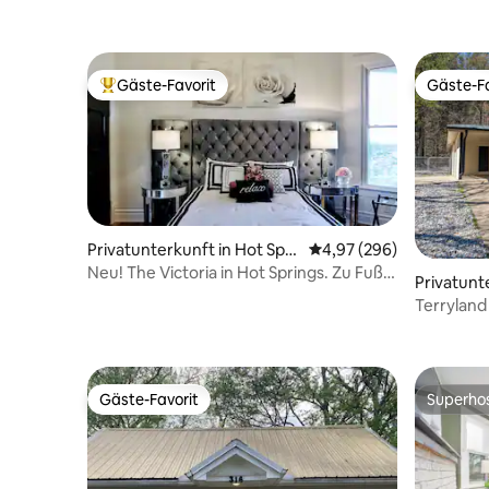
Gäste-Favorit
Gäste-Fa
Beliebter Gäste-Favorit.
Gäste-Fa
Privatunterkunft in Hot Spri
Durchschnittliche Bewe
4,97 (296)
ngs
Neu! The Victoria in Hot Springs. Zu Fuß
Privatunte
in die Innenstadt
ngs
Terryland
Innenstad
Gäste-Favorit
Superho
Gäste-Favorit
Superho