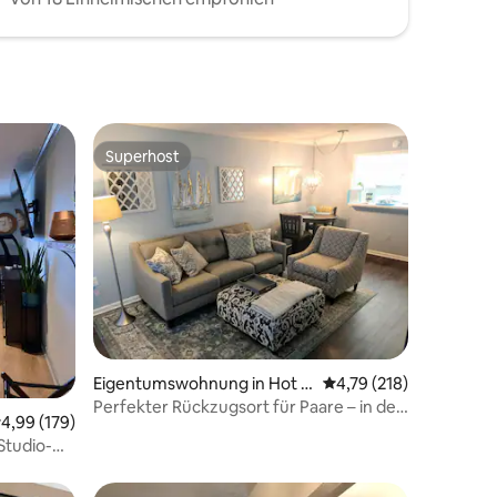
Superhost
Superhost
42 Bewertungen
Eigentumswohnung in Hot S
Durchschnittliche Bew
4,79 (218)
prings
Perfekter Rückzugsort für Paare – in der
urchschnittliche Bewertung: 4,99 von 5, 179 Bewertungen
4,99 (179)
Nähe aller Annehmlichkeiten
Studio-
 Hamilton