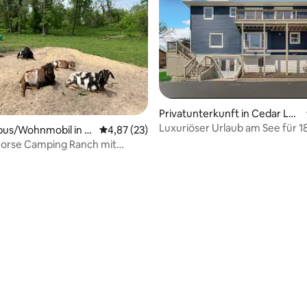
Privatunterkunft in Cedar Lak
e
Luxuriöser Urlaub am See für 1
us/Wohnmobil in G
Durchschnittliche Bewertung: 4,87 von 5, 
4,87 (23)
Personen in der Nähe von Chic
Horse Camping Ranch mit
 am Miller Beach
Bewertung: 5 von 5, 59 Bewertungen