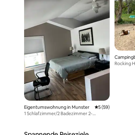
Campingb
ary
Rocking 
Parkplatz
Eigentumswohnung in Munster
Durchschnittliche 
5 (59)
1 Schlafzimmer/2 Badezimmer 2-
stöckige Eigentumswohnung in ruhiger
Nachbarschaft
Spannende Reiseziele