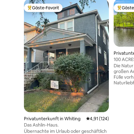
Gäste-Favorit
Gäste
Beliebter Gäste-Favorit.
Beliebte
Privatunte
100 ACRES
Frame am
Die Natur
großen An
Fülle vor
Naturlieb
Gelände 
PRIVATEN 
zusamme
durch da
handgehac
Retro-Hau
Privatunterkunft in Whiting
Durchschnittliche Bew
4,91 (124)
architekt
Das Ashlin-Haus.
Reitwege 
Übernachte im Urlaub oder geschäftlich
Reitbegei