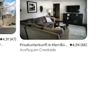
Durchschnittliche Bewertung: 4,91 von 5, 47 Bewertungen
4,91 (47)
8
23 Bewertungen
Privatunterkunft in Merrillvill
Durchschnittliche Be
4,94 (66)
ago
e
Ausflug am Creekside