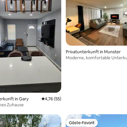
ertung: 4,92 von 5, 98 Bewertungen
Privatunterkunft in Munster
Moderne, komfortable Unterkun
Nähe von Chicago | 3 Queensi
erkunft in Gary
Durchschnittliche Bewertung: 4,76 von 5, 
4,76 (55)
hes Zuhause
st
Gäste-Favorit
st
Gäste-Favorit