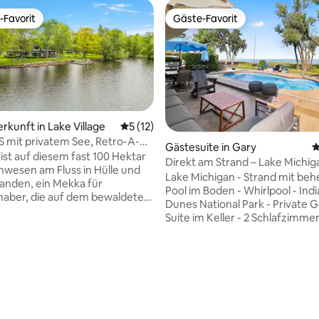
-Favorit
Gäste-Favorit
r Gäste-Favorit.
Gäste-Favorit
rkunft in Lake Village
Durchschnittliche Bewertung: 5 von 5, 
5 (12)
 mit privatem See, Retro-A-
Gästesuite in Gary
D
 Flussufer
 ist auf diesem fast 100 Hektar
Direkt am Strand – Lake Michig
wesen am Fluss in Hülle und
Whirlpool – beheizter Pool
Lake Michigan - Strand mit be
handen, ein Mekka für
Pool im Boden - Whirlpool - Ind
haber, die auf dem bewaldeten
Dunes National Park - Private 
und am 25 Hektar großen
Suite im Keller - 2 Schlafzimme
SEE mit Wildtieren
Badezimmer - Schön dekoriert Diese
nkommen. Hervorgehoben
Gästesuite hat alles, was man f
s maßgeschneiderte,
komfortablen und erholsamen
kte Holz. Ein eingerahmtes
Aufenthalt braucht. Genieße 
s mit so vielen
ertung: 4,91 von 5, 124 Bewertungen
Whirlpool für 3 Personen, der s
onischen Nuancen. Meilenlange
perfekt zum Entspannen nach
für Wander-, Moto- und
Tag voller Abenteuer eignet. G
sterte erwarten dich. Über