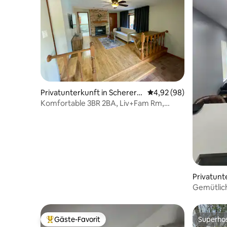
Privatunterkunft in Scherervi
Durchschnittliche Bew
4,92 (98)
lle
Komfortable 3BR 2BA, Liv+Fam Rm,
Prime, 3-Car Parking
Privatunt
Gemütlic
Gäste-Favorit
Superho
Beliebter Gäste-Favorit.
Superho