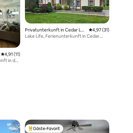
Privatunterkunft in Cedar Lak
Durchschnittliche Be
4,97 (31)
e
Lake Life, Ferienunterkunft in Cedar
Lake, Indiana, USA
Durchschnittliche Bewertung: 4,91 von 5, 11 Bewertungen
4,91 (11)
ft in der
ze-Betten
55 Bewertungen
Gäste-Favorit
Beliebter Gäste-Favorit.