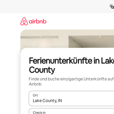
Zu
Inhalten
springen
Ferienunterkünfte in Lak
County
Finde und buche einzigartige Unterkünfte auf
Airbnb
Ort
Wenn Ergebnisse verfügbar sind, navigiere mit d
Check-in