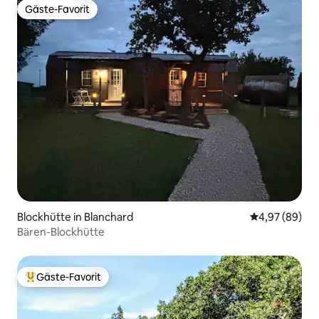
Gäste-Favorit
Gäste-Favorit
Blockhütte in Blanchard
Durchschnittl
4,97 (89)
Bären-Blockhütte
Gäste-Favorit
Beliebter Gäste-Favorit.