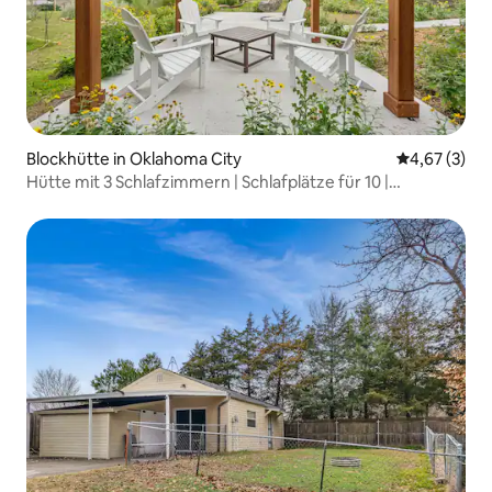
Blockhütte in Oklahoma City
Durchschnit
4,67 (3)
Hütte mit 3 Schlafzimmern | Schlafplätze für 10 |
Eingezäunter Garten