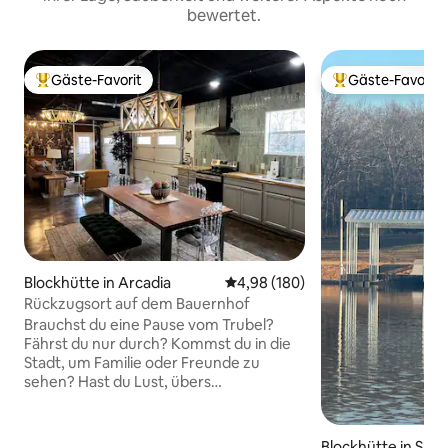
bewertet.
Gäste-Favorit
Gäste-Favorit
Beliebter Gäste-Favorit.
Beliebter Gäste-F
Blockhütte in Arcadia
Durchschnittliche Bewertung: 4
4,98 (180)
Rückzugsort auf dem Bauernhof
Brauchst du eine Pause vom Trubel?
Fährst du nur durch? Kommst du in die
Stadt, um Familie oder Freunde zu
sehen? Hast du Lust, übers
Wochenende spontan zu verreisen?
Übernachte in einem entspannenden
und gut eingerichteten Bauernhaus auf
Blockhütte in Sh