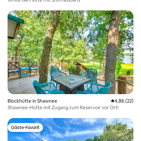
Blockhütte in Shawnee
Durchschnittl
4,86 (22)
Shawnee-Hütte mit Zugang zum Reservoir vor Ort!
Gäste-Favorit
Gäste-Favorit