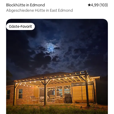
Blockhütte in Edmond
Durchschnittli
4,99 (103)
Abgeschiedene Hütte in East Edmond
Gäste-Favorit
Gäste-Favorit