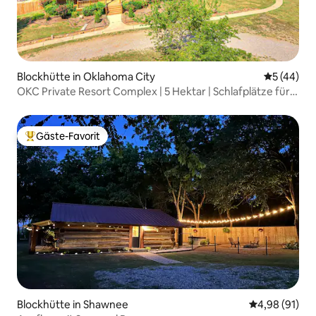
Blockhütte in Oklahoma City
Durchschni
5 (44)
OKC Private Resort Complex | 5 Hektar | Schlafplätze für
14
Gäste-Favorit
Beliebter Gäste-Favorit.
Blockhütte in Shawnee
Durchschnitt
4,98 (91)