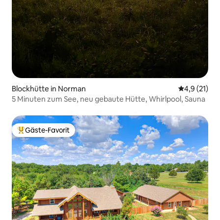
Blockhütte in Norman
Durchschnit
4,9 (21)
5 Minuten zum See, neu gebaute Hütte, Whirlpool, Sauna
Gäste-Favorit
Beliebter Gäste-Favorit.