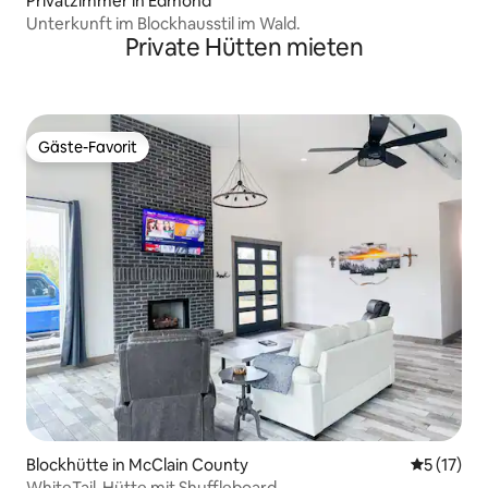
Privatzimmer in Edmond
Unterkunft im Blockhausstil im Wald.
Private Hütten mieten
Gäste-Favorit
Gäste-Favorit
Blockhütte in McClain County
Durchschn
5 (17)
WhiteTail-Hütte mit Shuffleboard