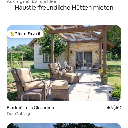
Ausflug mit Scar und Bee
Haustierfreundliche Hütten mieten
Gäste-Favorit
Beliebter Gäste-Favorit.
Blockhütte in Oklahoma
Durchschni
5 (46)
Das Cottage –