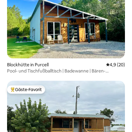
Blockhütte in Purcell
Durchschnitt
4,9 (20)
Pool- und Tischfußballtisch | Badewanne | Bären-
Blockhütte
Gäste-Favorit
Beliebter Gäste-Favorit.