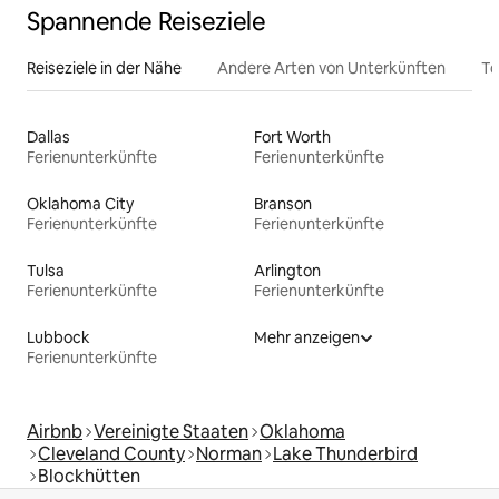
Spannende Reiseziele
Reiseziele in der Nähe
Andere Arten von Unterkünften
To
Dallas
Fort Worth
Ferienunterkünfte
Ferienunterkünfte
Oklahoma City
Branson
Ferienunterkünfte
Ferienunterkünfte
Tulsa
Arlington
Ferienunterkünfte
Ferienunterkünfte
Lubbock
Mehr anzeigen
Ferienunterkünfte
Airbnb
Vereinigte Staaten
Oklahoma
Cleveland County
Norman
Lake Thunderbird
Blockhütten