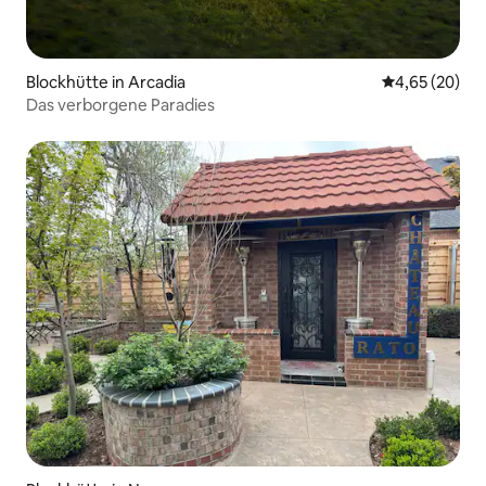
Blockhütte in Arcadia
Durchschnittl
4,65 (20)
Das verborgene Paradies