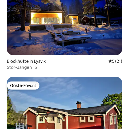
Blockhütte in Lysvik
Durchschn
5 (21)
Stor-Jangen 15
Gäste-Favorit
Gäste-Favorit