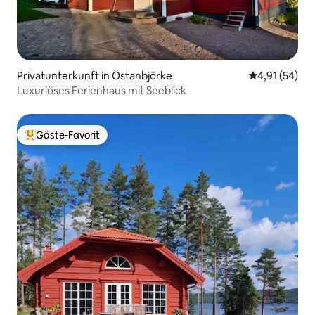
Privatunterkunft in Östanbjörke
Durchschnitt
4,91 (54)
Luxuriöses Ferienhaus mit Seeblick
Gäste-Favorit
Beliebter Gäste-Favorit.