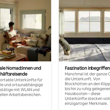
tale Nomad:innen und
Faszination inbegriffen
häftsreisende
Manchmal ist der ganze 
die Unterkunft. Von
rtable Unterkünfte für
Blockhütten an den Klip
ble und ortsunabhängige
bis hin zu ruhig gelegene
fstätige mit WLAN und
Hausbooten – diese
ellen Arbeitsbereichen.
Unterkünfte stecken voll
einzigartiger Merkmale.