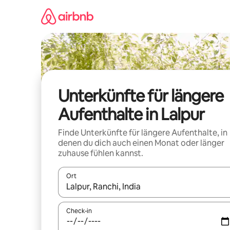
Zu
Inhalten
springen
Unterkünfte für längere
Aufenthalte in Lalpur
Finde Unterkünfte für längere Aufenthalte, in
denen du dich auch einen Monat oder länger
zuhause fühlen kannst.
Ort
Wenn Ergebnisse verfügbar sind, navigiere mit d
Check-in