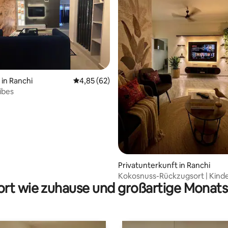
in Ranchi
Durchschnittliche Bewertung: 4,85 von 5, 
4,85 (62)
ibes
Bewertung: 5 von 5, 29 Bewertungen
Privatunterkunft in Ranchi
Kokosnuss-Rückzugsort | Kinde
rt wie zuhause und großartige Monats
gemütliche tropische 2 Schlaf
Wohnzimmer, Küche