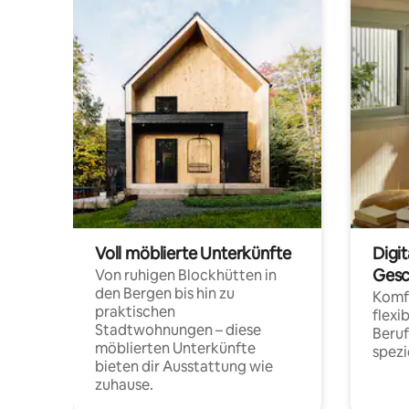
Voll möblierte Unterkünfte
Digi
Gesc
Von ruhigen Blockhütten in
den Bergen bis hin zu
Komfo
praktischen
flexi
Stadtwohnungen – diese
Beru
möblierten Unterkünfte
spezi
bieten dir Ausstattung wie
zuhause.