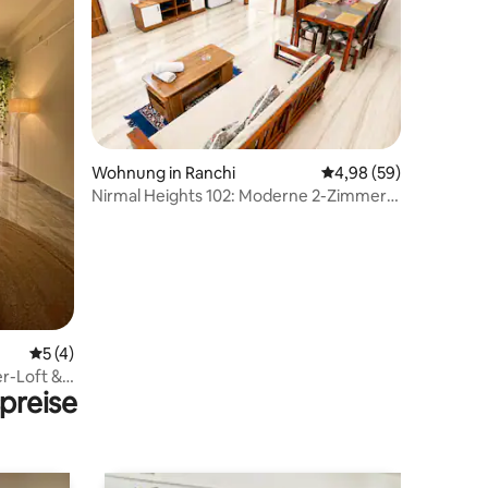
62 Bewertungen
Wohnung in Ranchi
Durchschnittliche Be
4,98 (59)
Nirmal Heights 102: Moderne 2-Zimmer-
Wohnung | Klimaanlage, WLAN,
Parkplatz
Durchschnittliche Bewertung: 5 von 5, 4 Bewertungen
5 (4)
r-Loft &
preise
zimmer,