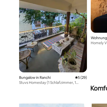
Wohnung 
Homely V
Bungalow in Ranchi
Durchschnittliche 
5 (29)
Stuvs Homestay (1 Schlafzimmer, 1
Komfo
Badezimmer, 1 Küche) Ein Zuhause, in
dem du dich wie zu Hause fühlst