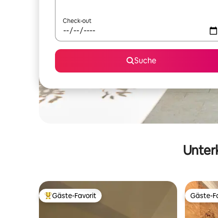
Check-out
Suche
Unterk
Gäste-Favorit
Gäste-Fa
Beliebter Gäste-Favorit.
Gäste-Fa