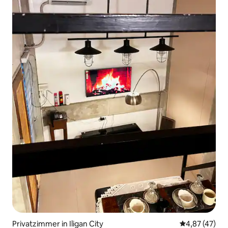
Privatzimmer in Iligan City
Durchschnitt
4,87 (47)