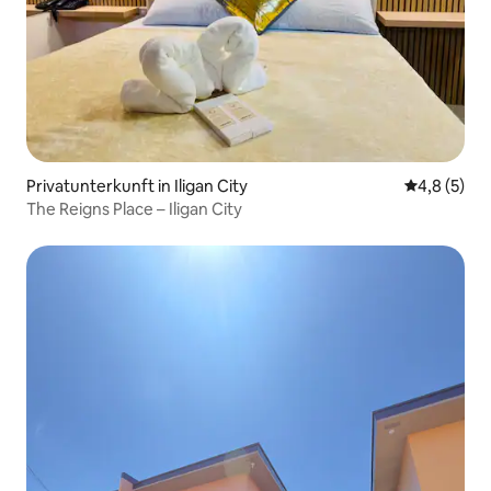
Privatunterkunft in Iligan City
Durchschni
4,8 (5)
The Reigns Place – Iligan City