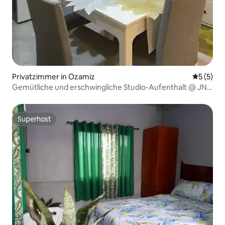
Privatzimmer in Ozamiz
Durchsch
5 (5)
Gemütliche und erschwingliche Studio-Aufenthalt @ JNL
Dormtel
Superhost
Superhost