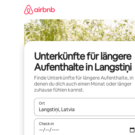
Zu
Inhalten
springen
Unterkünfte für längere
Aufenthalte in Langstiņi
Finde Unterkünfte für längere Aufenthalte, in
denen du dich auch einen Monat oder länger
zuhause fühlen kannst.
Ort
Wenn Ergebnisse verfügbar sind, navigiere mit d
Check-in