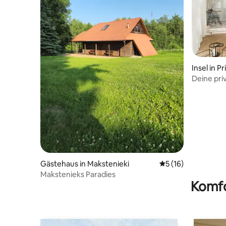
Insel in P
Deine pri
Gästehaus in Makstenieki
Durchschnittliche 
5 (16)
Makstenieks Paradies
Komfo