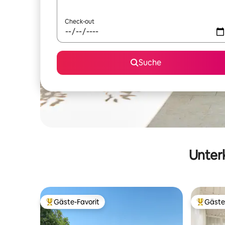
Check-out
Suche
Unterk
Gäste-Favorit
Gäste
Beliebter Gäste-Favorit.
Beliebte