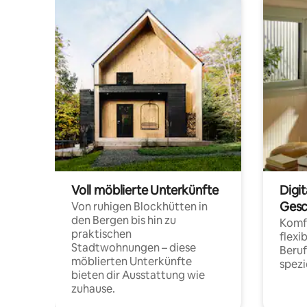
Voll möblierte Unterkünfte
Digi
Gesc
Von ruhigen Blockhütten in
den Bergen bis hin zu
Komfo
praktischen
flexi
Stadtwohnungen – diese
Beru
möblierten Unterkünfte
spezi
bieten dir Ausstattung wie
zuhause.