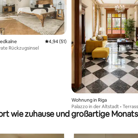
riedkalne
Durchschnittliche Bewertung: 4,94 von 5, 
4,94 (51)
vate Rückzugsinsel
Bewertung: 5 von 5, 16 Bewertungen
Wohnung in Riga
Palazzo in der Altstadt • Terrass
rt wie zuhause und großartige Monats
Billardtisch