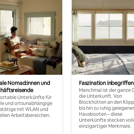
tale Nomad:innen und
Faszination inbegriffen
häftsreisende
Manchmal ist der ganze 
die Unterkunft. Von
rtable Unterkünfte für
Blockhütten an den Klip
ble und ortsunabhängige
bis hin zu ruhig gelegene
fstätige mit WLAN und
Hausbooten – diese
ellen Arbeitsbereichen.
Unterkünfte stecken voll
einzigartiger Merkmale.