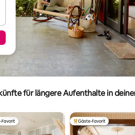
ünfte für längere Aufenthalte in dein
-Favorit
Gäste-Favorit
r Gäste-Favorit.
Beliebter Gäste-Favorit.