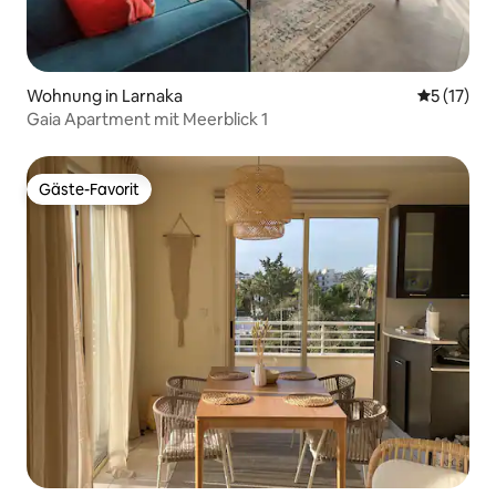
Wohnung in Larnaka
Durchschn
5 (17)
Gaia Apartment mit Meerblick 1
Gäste-Favorit
Gäste-Favorit