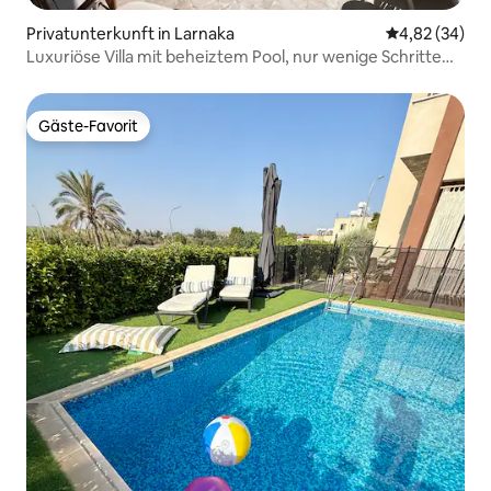
Privatunterkunft in Larnaka
Durchschnittl
4,82 (34)
Luxuriöse Villa mit beheiztem Pool, nur wenige Schritte
von der Altstadt entfernt
Gäste-Favorit
Gäste-Favorit