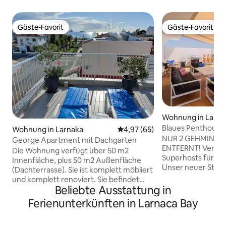
Gäste-Favorit
Gäste-Favorit
Gäste-Favorit
Gäste-Favorit
Wohnung in Larna
Blaues Penthouse
Wohnung in Larnaka
Durchschnittliche Bewertung: 
4,97 (65)
NUR 2 GEHMINUT
George Apartment mit Dachgarten
ENTFERNT! Vertra
Die Wohnung verfügt über 50 m2
Superhosts für dei
Innenfläche, plus 50 m2 Außenfläche
Unser neuer Stolz 
(Dachterrasse). Sie ist komplett möbliert
Penthouse mit 3 S
und komplett renoviert. Sie befindet
Mackenzie, 150 m
Beliebte Ausstattung in
sich in einem geschlossenen Duplex-
mit einem großen
Gebäude mit einem üppigen und
Ferienunterkünften in Larnaca Bay
separaten Küche,
blühenden Garten. Sie besteht aus 1
Esszimmer und ein
Schlafzimmer, 1 Badezimmer, einem
auf dem du dich 