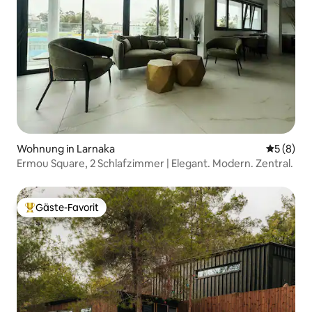
Wohnung in Larnaka
Durchschn
5 (8)
Ermou Square, 2 Schlafzimmer | Elegant. Modern. Zentral.
Gäste-Favorit
Beliebter Gäste-Favorit.