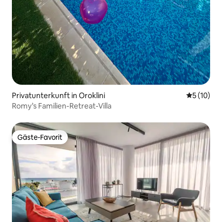
Privatunterkunft in Oroklini
Durchschn
5 (10)
Romy’s Familien-Retreat-Villa
Gäste-Favorit
Gäste-Favorit