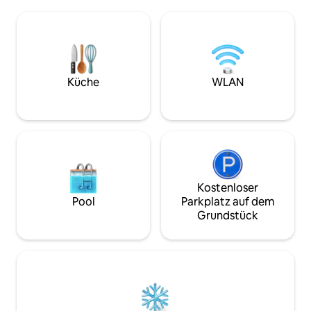
offenen Wohnzimmer mit einer
herrlichen Meerbl
ausgestatteten Küche, einem Esstisch
gemütliche Tage 
mit Stühlen und einem Sitzbereich mit
Lieben verbringen kanns
charmanten Fensterplätzen. Sie
renoviert, tolle Ma
befindet sich im ersten Stock mit einer
Smart-TV, Kabel, N
Außentreppe, die zu einem privaten
WLAN. 15 Gehminu
Dachgarten mit herrlichem Blick auf das
Küche
WLAN
min zu den Strän
Meer, die Berge und die Stadt führt. Sie
bietet Platz für bis zu 4 Personen.
Kostenloser
Pool
Parkplatz auf dem
Grundstück