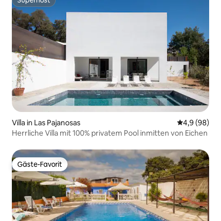
Superhost
Superhost
Villa in Las Pajanosas
Durchschnitt
4,9 (98)
Herrliche Villa mit 100% privatem Pool inmitten von Eichen
Gäste-Favorit
Gäste-Favorit