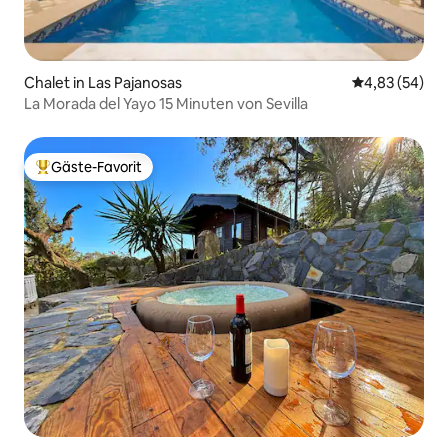
Chalet in Las Pajanosas
Durchschnittl
4,83 (54)
La Morada del Yayo 15 Minuten von Sevilla
Gäste-Favorit
Beliebter Gäste-Favorit.