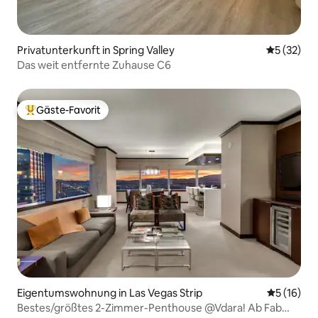
Privatunterkunft in Spring Valley
Durchschn
5 (32)
Das weit entfernte Zuhause C6
Gäste-Favorit
Beliebter Gäste-Favorit.
Eigentumswohnung in Las Vegas Strip
Durchschn
5 (16)
Bestes/größtes 2-Zimmer-Penthouse @Vdara! Ab Fab