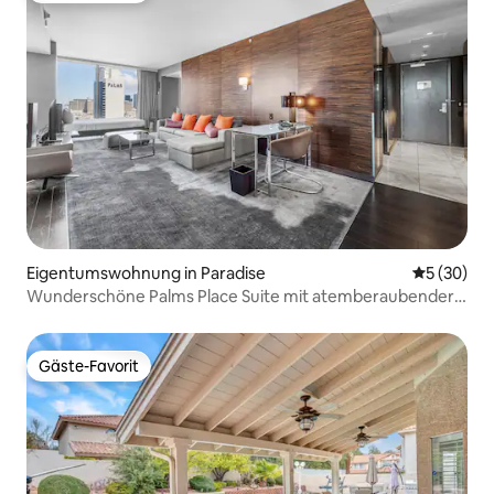
Eigentumswohnung in Paradise
Durchschni
5 (30)
Wunderschöne Palms Place Suite mit atemberaubender
Aussicht
Gäste-Favorit
Gäste-Favorit