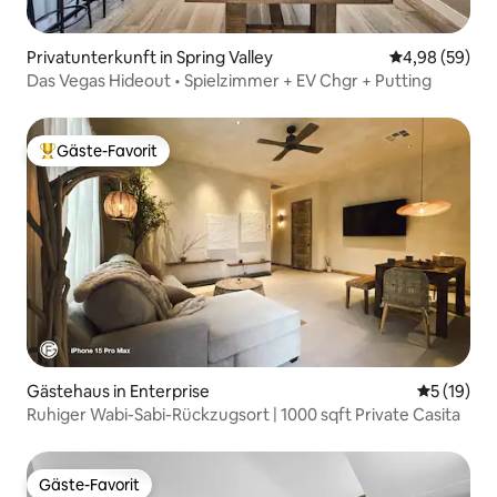
Privatunterkunft in Spring Valley
Durchschnittl
4,98 (59)
Das Vegas Hideout • Spielzimmer + EV Chgr + Putting
Gäste-Favorit
Beliebter Gäste-Favorit.
Gästehaus in Enterprise
Durchschn
5 (19)
Ruhiger Wabi-Sabi-Rückzugsort | 1000 sqft Private Casita
Gäste-Favorit
Gäste-Favorit