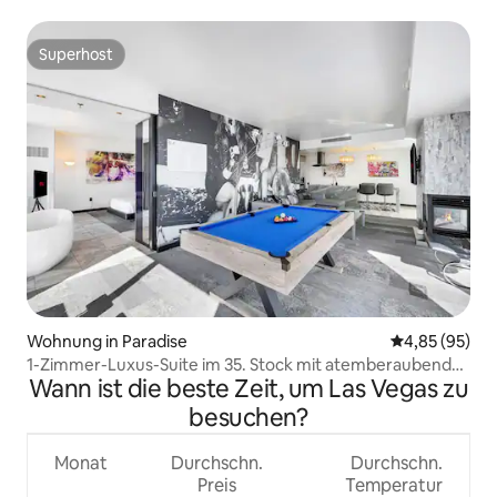
Views!
Superhost
Superhost
Wohnung in Paradise
Durchschnittl
4,85 (95)
1-Zimmer-Luxus-Suite im 35. Stock mit atemberaubender
Wann ist die beste Zeit, um Las Vegas zu
Aussicht
besuchen?
Monat
Durchschn.
Durchschn.
Preis
Temperatur