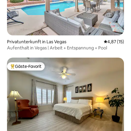
Privatunterkunft in Las Vegas
Durchschnitt
4,87 (15)
Aufenthalt in Vegas | Arbeit + Entspannung + Pool
Gäste-Favorit
Beliebter Gäste-Favorit.