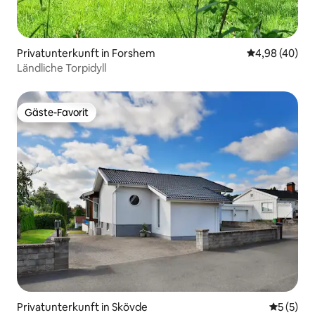
Privatunterkunft in Forshem
Durchschnittl
4,98 (40)
Ländliche Torpidyll
Gäste-Favorit
Gäste-Favorit
Privatunterkunft in Skövde
Durchsch
5 (5)