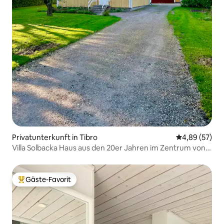
Privatunterkunft in Tibro
Durchschnittl
4,89 (57)
Villa Solbacka Haus aus den 20er Jahren im Zentrum von
Tibro
Gäste-Favorit
Beliebter Gäste-Favorit.