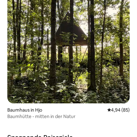
Baumhaus in Hjo
Durchschnittl
4,94 (85)
Baumhütte - mitten in der Natur