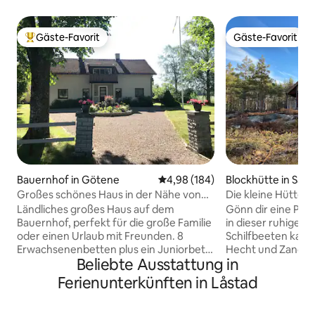
Gäste-Favorit
Gäste-Favorit
Beliebter Gäste-Favorit.
Gäste-Favorit
Bauernhof in Götene
Durchschnittliche Bewertung: 4
4,98 (184)
Blockhütte in Säffl
Großes schönes Haus in der Nähe von
Die kleine Hütte 
Skara Sommarland und Kinnekulle
Ländliches großes Haus auf dem
Gönn dir eine Pau
Bauernhof, perfekt für die große Familie
in dieser ruhigen 
oder einen Urlaub mit Freunden. 8
Schilfbeeten kann
Erwachsenenbetten plus ein Juniorbett,
Hecht und Zander
Beliebte Ausstattung in
max. 12 Jahre. Neu renoviertes
Kunststoffboot ka
Badezimmer mit Waschmaschine und
Vänern-See hinau
Ferienunterkünften in Låstad
Trockner, ansonsten im Stil der 70er
ein Kajak dabei has
Jahre, vor allem im Obergeschoss. Voll
einzusetzen. Der P