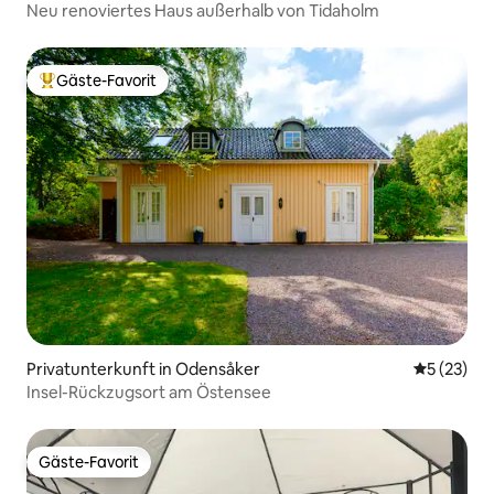
Neu renoviertes Haus außerhalb von Tidaholm
Gäste-Favorit
Beliebter Gäste-Favorit.
Privatunterkunft in Odensåker
Durchschn
5 (23)
Insel-Rückzugsort am Östensee
Gäste-Favorit
Gäste-Favorit