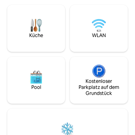
ausgestattete Küche mit Mikrowelle,
zum Rudern, hat a
Herd/Backofen, Geschirrspüler, Kühl-
Du musst dein eig
und Gefrierschrank. Zwei TV-Räume,
mitbringen Du kannst von
WLAN und Chromecast. Großer Garten,
kiefernbedeckten 
der mit uns geteilt wird. Verglaste
oder draußen auf 
Terrasse, Gartenmöbel und
Inseln schwimmen. Värmlandsnäs li
Grillmöglichkeit. Wir wohnen gleich
mitten im größte
Küche
WLAN
nebenan. Bettwäsche ist nicht
Schwedens, dem V
enthalten, bring deine eigene mit. Wir
reiche Tierwelt, d
haben ein paar Hühner und einen Hahn.
und Wildschweine
Kostenloser
Pool
Parkplatz auf dem
Grundstück