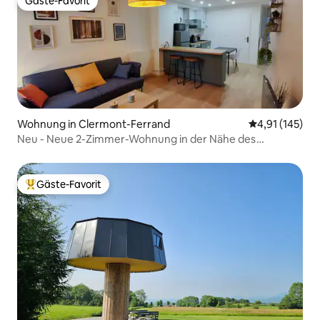
Gäste-Favorit
Gäste-Favorit
Wohnung in Clermont-Ferrand
Durchschnittl
4,91 (145)
Neu - Neue 2-Zimmer-Wohnung in der Nähe des
Stadtzentrums
Gäste-Favorit
Beliebter Gäste-Favorit.