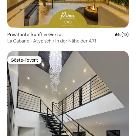
Privatunterkunft in Gerzat
Durchschn
5 (13)
La Cabane - Atypisch / In der Nähe der A71
Gäste-Favorit
Gäste-Favorit