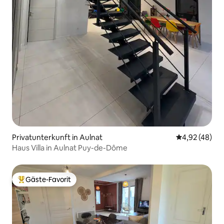
Privatunterkunft in Aulnat
Durchschnittl
4,92 (48)
Haus Villa in Aulnat Puy-de-Dôme
Gäste-Favorit
Beliebter Gäste-Favorit.