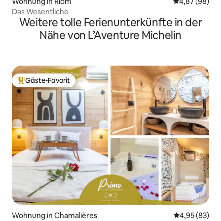
Wohnung in Riom
Durchschnittl
4,87 (98)
Das Wesentliche
Weitere tolle Ferienunterkünfte in der
Nähe von L’Aventure Michelin
Gäste-Favorit
Beliebter Gäste-Favorit.
Wohnung in Chamalières
Durchschnittl
4,95 (83)