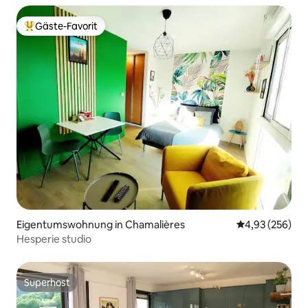
Gäste-Favorit
Beliebter Gäste-Favorit.
Eigentumswohnung in Chamalières
Durchschnittli
4,93 (256)
Hesperie studio
Superhost
Superhost