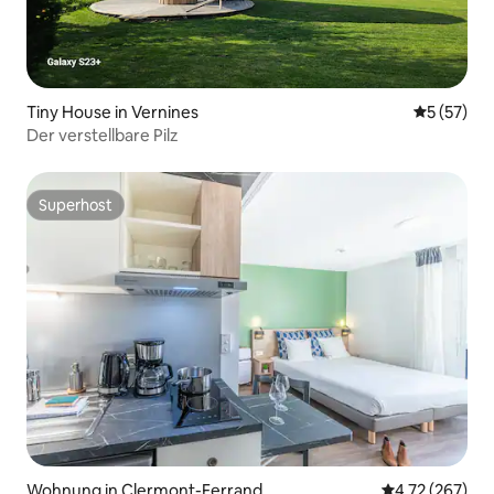
Tiny House in Vernines
Durchschn
5 (57)
Der verstellbare Pilz
Superhost
Superhost
Wohnung in Clermont-Ferrand
Durchschnittl
4,72 (267)