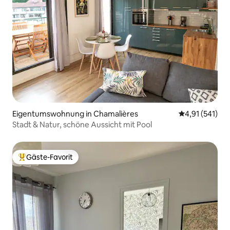
Eigentumswohnung in Chamalières
Durchschnittl
4,91 (541)
Stadt & Natur, schöne Aussicht mit Pool
Gäste-Favorit
Beliebter Gäste-Favorit.