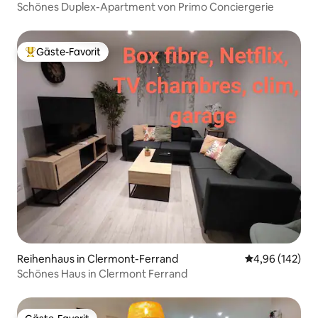
Schönes Duplex-Apartment von Primo Conciergerie
Gäste-Favorit
Beliebter Gäste-Favorit.
Reihenhaus in Clermont-Ferrand
Durchschnittli
4,96 (142)
Schönes Haus in Clermont Ferrand