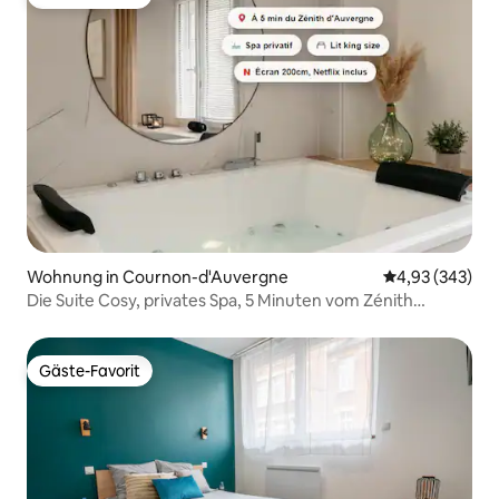
Gäste-Favorit
Wohnung in Cournon-d'Auvergne
Durchschnittli
4,93 (343)
Die Suite Cosy, privates Spa, 5 Minuten vom Zénith
entfernt
Gäste-Favorit
Gäste-Favorit