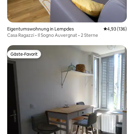
Eigentumswohnung in Lempdes
Durchschnittl
4,93 (136)
Casa Ragazzi • Il Sogno Auvergnat • 2 Sterne
Gäste-Favorit
Gäste-Favorit