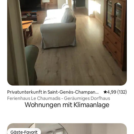
Privatunterkunft in Saint-Genès-Champanell
Durchschnittl
4,99 (132)
e
Ferienhaus Le Chaumadis - Geräumiges Dorfhaus
Wohnungen mit Klimaanlage
Gäste-Favorit