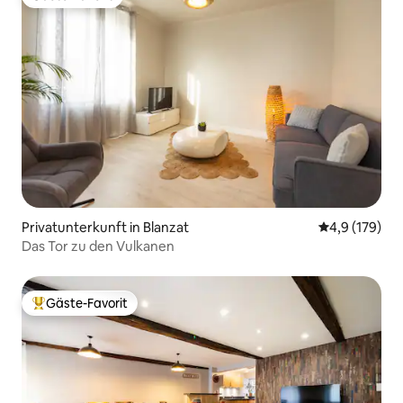
Gäste-Favorit
Privatunterkunft in Blanzat
Durchschnitt
4,9 (179)
Das Tor zu den Vulkanen
Gäste-Favorit
Beliebter Gäste-Favorit.