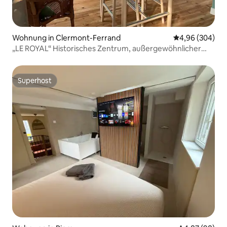
Wohnung in Clermont-Ferrand
Durchschnittli
4,96 (304)
„LE ROYAL“ Historisches Zentrum, außergewöhnlicher
Blick.
Superhost
Superhost