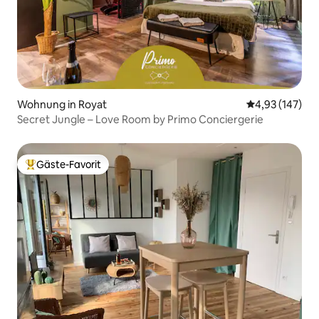
Wohnung in Royat
Durchschnittl
4,93 (147)
Secret Jungle – Love Room by Primo Conciergerie
Gäste-Favorit
Beliebter Gäste-Favorit.