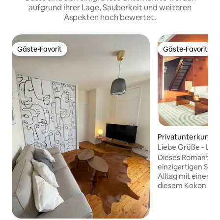
aufgrund ihrer Lage, Sauberkeit und weiteren
Aspekten hoch bewertet.
Gäste-Favorit
Gäste-Favorit
Gäste-Favorit
Gäste-Favorit
Privatunterkunft 
Liebe Grüße - Lie
Romantisches Spa
Dieses Romantisc
einzigartigen Stil.
Alltag mit einem s
diesem Kokon mit 
durchsetzungssta
Einrichtung. Spie
Saint - André wart