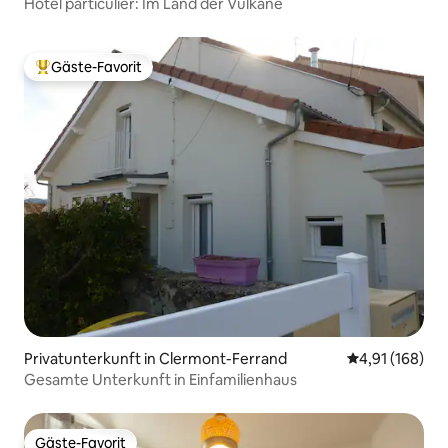
Hôtel particulier: Im Land der Vulkane
Gäste-Favorit
Beliebter Gäste-Favorit.
Privatunterkunft in Clermont-Ferrand
Durchschnittl
4,91 (168)
Gesamte Unterkunft in Einfamilienhaus
Gäste-Favorit