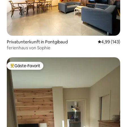
Privatunterkunft in Pontgibaud
Durchschnittli
4,99 (143)
ferienhaus von Sophie
Gäste-Favorit
Beliebter Gäste-Favorit.