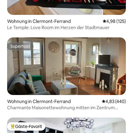
Wohnung in Clermont-Ferrand
Durchschnittl
4,98 (125)
Le Temple: Love Room im Herzen der Stadtmauer
Superhost
Superhost
Wohnung in Clermont-Ferrand
Durchschnittli
4,83 (440)
Charmante Maisonettewohnung mitten im Zentrum
Klimatisiert
Gäste-Favorit
Beliebter Gäste-Favorit.