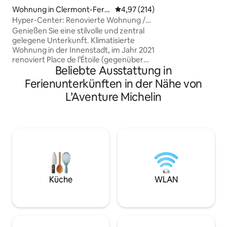
unter Ihnen. Spa-S
Wohnung in Clermont-Ferr
Durchschnittliche Bewertung: 4
4,97 (214)
Infrarotsauna, ei
and
Hyper-Center: Renovierte Wohnung /
sowie eine Balne
mit allem Komfort / Klimaanlage
Genießen Sie eine stilvolle und zentral
für eine zeitlose 
gelegene Unterkunft. Klimatisierte
Sichtgeschützt kön
Wohnung in der Innenstadt, im Jahr 2021
Verliebte treffen. 
renoviert Place de l’Étoile (gegenüber
auf den Schein, wi
Beliebte Ausstattung in
dem Gerichtsgebäude) 2 Minuten zu
überraschen ... Li
Fuß zum Place de Jaude
Grüße!
Ferienunterkünften in der Nähe von
Straßenbahnhaltestelle Gaillard
L’Aventure Michelin
(1 Minute von der Wohnung entfernt)
3. Stock, freier Blick, nicht einsehbar Voll
ausgestattete Küche: Kombi-
Backofen/Mikrowelle,
Kühlschrank/Gefrierschrank,
Induktionskochfeld, Geschirrspüler,
Waschmaschine mit Trockner,
Wasserkocher, Toaster, Nespresso-
Maschine Schlafzimmer mit Bett
Küche
WLAN
160x200 Ideal für 2 Personen KEIN
ABEND Nichtraucher