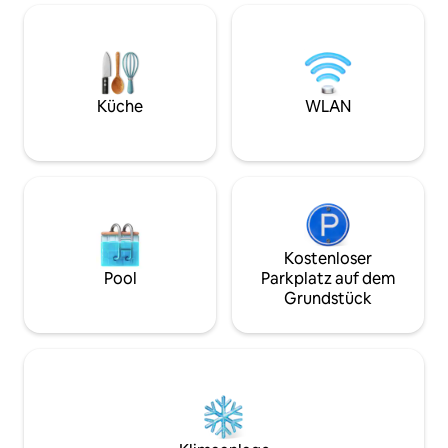
Hochwertiges Kingsize-Bett.
Flachbildfernseher mit 55-Zoll-
Bildschirm, privater Eingang, schöner,
freier und gut beleuchteter Weg zum
Eingang. Elektronisches Türschloss! Dies
ist eine 900 QUADRATFUSS große
Küche
WLAN
Unterkunft mit allem Drum und Dran
und einer schönen Sitzecke, um die
Aussicht auf die Wildnis im Hintergrund
zu genießen.
Kostenloser
Pool
Parkplatz auf dem
Grundstück