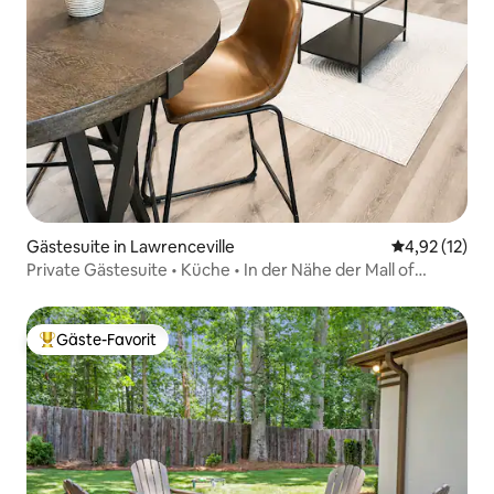
Gästesuite in Lawrenceville
Durchschnitt
4,92 (12)
Private Gästesuite • Küche • In der Nähe der Mall of
Georgia
Gäste-Favorit
Beliebter Gäste-Favorit.