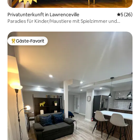
Privatunterkunft in Lawrenceville
Durchschni
5 (26)
Paradies für Kinder/Haustiere mit Spielzimmer und
Spielen • Betten für 10 Personen
Gäste-Favorit
Beliebter Gäste-Favorit.