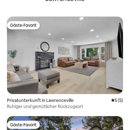
Gäste-Favorit
Gäste-Favorit
Privatunterkunft in Lawrenceville
Durchsch
5 (5)
Ruhiger und gemütlicher Rückzugsort
Gäste-Favorit
Gäste-Favorit