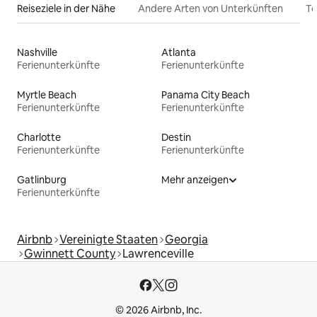
Reiseziele in der Nähe
Andere Arten von Unterkünften
To
Nashville
Atlanta
Ferienunterkünfte
Ferienunterkünfte
Myrtle Beach
Panama City Beach
Ferienunterkünfte
Ferienunterkünfte
Charlotte
Destin
Ferienunterkünfte
Ferienunterkünfte
Gatlinburg
Mehr anzeigen
Ferienunterkünfte
Airbnb
Vereinigte Staaten
Georgia
Gwinnett County
Lawrenceville
© 2026 Airbnb, Inc.