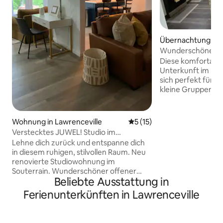
Übernachtungsmög
in Lawrenceville
Wunderschöne Unt
Lawrenceville, Ge
Diese komfortable 
Unterkunft im Un
sich perfekt für 
kleine Gruppen. Si
Schlafzimmer, 2 vo
Badezimmer, eine 
Küche und eine Te
Wohnung in Lawrenceville
Durchschnittliche Bewertun
5 (15)
einen schönen Blic
Verstecktes JUWEL! Studio im
See. Unsere Unter
Untergeschoss. Wohnung
Lehne dich zurück und entspanne dich
(43 Meilen) vom Fl
in diesem ruhigen, stilvollen Raum. Neu
Jackson Atlanta, 
renovierte Studiowohnung im
von Downtown Atl
Souterrain. Wunderschöner offener
Luxusrestaurants
Beliebte Ausstattung in
Grundriss. Kleine Küchenzeile mit
berühmten Attrak
Quarz-Arbeitsplatte. Kaffeemaschine,
Ferienunterkünften in Lawrenceville
Stadium und World
Herd usw. Und ein komfortabler
Minuten (11 Meilen
Designer-Frühstücksbereich an der Bar.
Georgia, 12 Minut
Waschmaschine mit Trockner verfügbar.
Georgia Gwinnett 