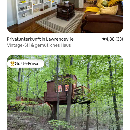
Privatunterkunft in Lawrenceville
Durchschnittl
4,88 (33)
Vintage-Stil & gemütliches Haus
Gäste-Favorit
Beliebter Gäste-Favorit.