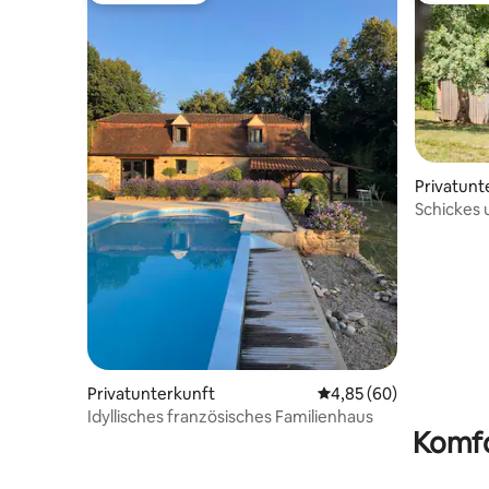
Privatunt
Schickes 
Périgord 
Privatunterkunft
Durchschnittliche Bew
4,85 (60)
Idyllisches französisches Familienhaus
Komfo