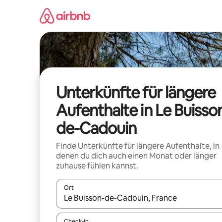
Zu
Inhalten
springen
Unterkünfte für längere
Aufenthalte in Le Buisso
de-Cadouin
Finde Unterkünfte für längere Aufenthalte, in
denen du dich auch einen Monat oder länger
zuhause fühlen kannst.
Ort
Wenn Ergebnisse verfügbar sind, navigiere mit d
Check-in