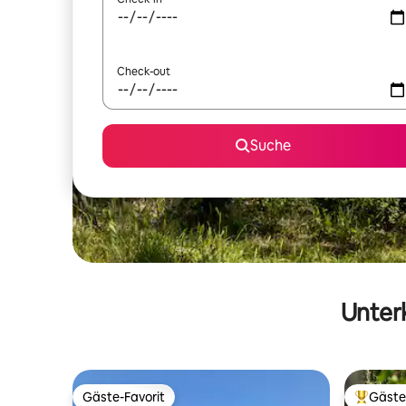
Check-out
Suche
Unterk
Gäste-Favorit
Gäste
Gäste-Favorit
Beliebte