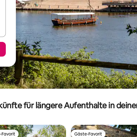
ünfte für längere Aufenthalte in dein
-Favorit
Gäste-Favorit
r Gäste-Favorit.
Gäste-Favorit