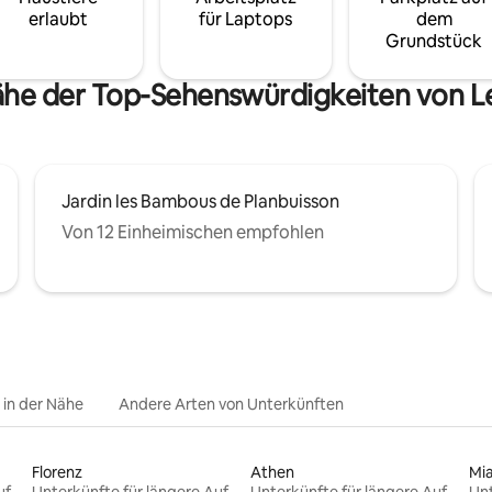
erlaubt
für Laptops
dem
Grundstück
Nähe der Top-Sehenswürdigkeiten von L
Jardin les Bambous de Planbuisson
Von 12 Einheimischen empfohlen
e in der Nähe
Andere Arten von Unterkünften
Florenz
Athen
Mi
Unterkünfte für längere Aufenthalte
Unterkünfte für längere Aufenthalte
Unterkünfte für längere Aufenthalte