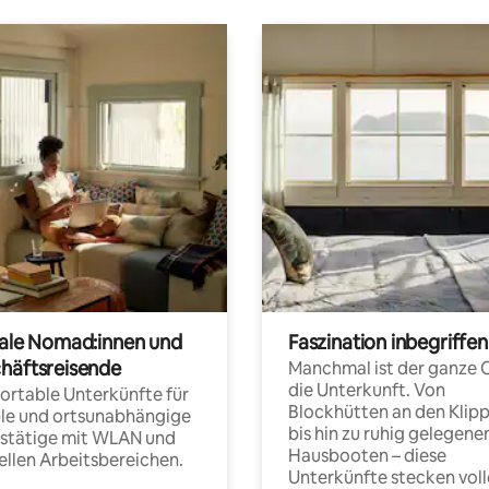
tale Nomad:innen und
Faszination inbegriffen
häftsreisende
Manchmal ist der ganze 
die Unterkunft. Von
rtable Unterkünfte für
Blockhütten an den Klip
ble und ortsunabhängige
bis hin zu ruhig gelegene
fstätige mit WLAN und
Hausbooten – diese
ellen Arbeitsbereichen.
Unterkünfte stecken voll