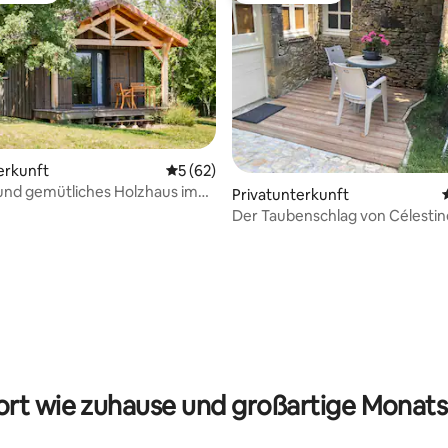
erkunft
Durchschnittliche Bewertung: 5 von 5, 
5 (62)
und gemütliches Holzhaus im
Privatunterkunft
Noir
Der Taubenschlag von Célestin
ertung: 4,85 von 5, 60 Bewertungen
rt wie zuhause und großartige Monats