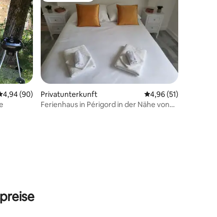
62 Bewertungen
Durchschnittliche Bewertung: 4,94 von 5, 90 Bewertungen
4,94 (90)
Privatunterkunft
Durchschnittliche Be
4,96 (51)
e
Ferienhaus in Périgord in der Nähe von
Sarlat
preise