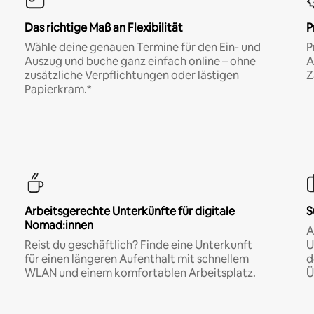
Das richtige Maß an Flexibilität
P
Wähle deine genauen Termine für den Ein- und
P
Auszug und buche ganz einfach online – ohne
A
zusätzliche Verpflichtungen oder lästigen
Z
Papierkram.*
Arbeitsgerechte Unterkünfte für digitale
S
Nomad:innen
A
Reist du geschäftlich? Finde eine Unterkunft
U
für einen längeren Aufenthalt mit schnellem
d
WLAN und einem komfortablen Arbeitsplatz.
Ü