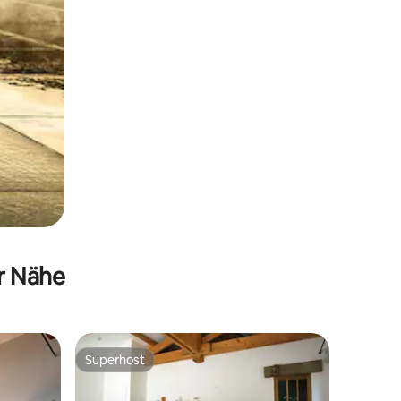
er Nähe
Superhost
Superhost