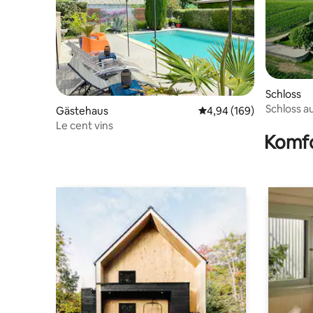
Schloss
Schloss a
Gästehaus
Durchschnittliche Bewe
4,94 (169)
Panoramab
Le cent vins
Komfo