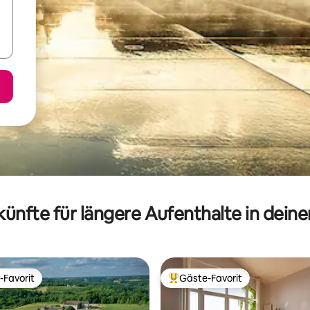
ünfte für längere Aufenthalte in dein
-Favorit
Gäste-Favorit
r Gäste-Favorit.
Beliebter Gäste-Favorit.