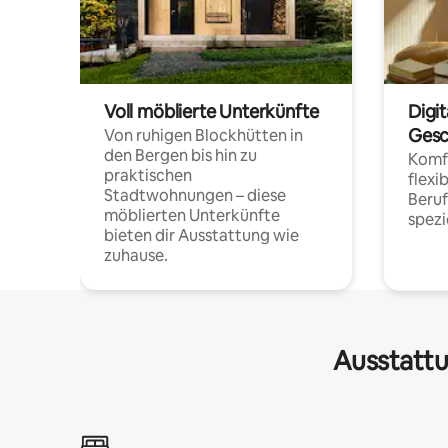
Voll möblierte Unterkünfte
Digi
Gesc
Von ruhigen Blockhütten in
den Bergen bis hin zu
Komfo
praktischen
flexi
Stadtwohnungen – diese
Beru
möblierten Unterkünfte
spezi
bieten dir Ausstattung wie
zuhause.
Ausstattu