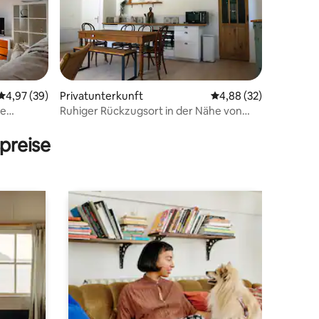
79 Bewertungen
Durchschnittliche Bewertung: 4,97 von 5, 39 Bewertungen
4,97 (39)
Privatunterkunft
Durchschnittliche Be
4,88 (32)
ie
Ruhiger Rückzugsort in der Nähe von
Bordeaux und Saint-Émilion
preise