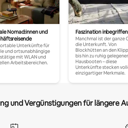
tale Nomad:innen und
Faszination inbegriffen
häftsreisende
Manchmal ist der ganze 
die Unterkunft. Von
rtable Unterkünfte für
Blockhütten an den Klip
ble und ortsunabhängige
bis hin zu ruhig gelegene
fstätige mit WLAN und
Hausbooten – diese
ellen Arbeitsbereichen.
Unterkünfte stecken voll
einzigartiger Merkmale.
ng und Vergünstigungen für längere A