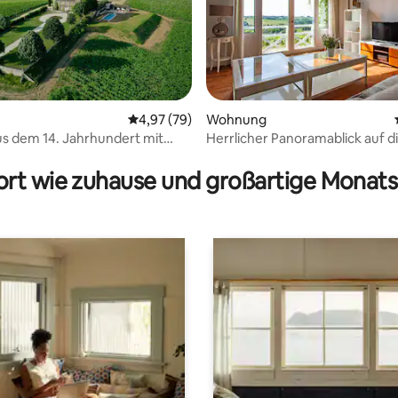
Durchschnittliche Bewertung: 4,97 von 5, 
4,97 (79)
Wohnung
us dem 14. Jahrhundert mit
Herrlicher Panoramablick auf d
rtung: 4,94 von 5, 169 Bewertungen
lick auf die Weinberge
Weinberge
rt wie zuhause und großartige Monats