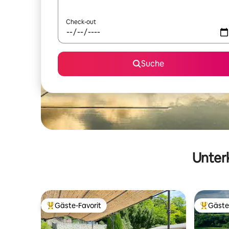
Check-out
Suche
Unterk
Gäste-Favorit
Gäste
Beliebter Gäste-Favorit.
Beliebte