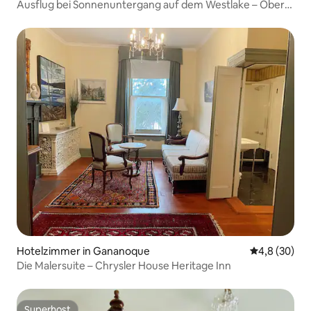
Ausflug bei Sonnenuntergang auf dem Westlake – Obere
Suite
Hotelzimmer in Gananoque
Durchschnitt
4,8 (30)
Die Malersuite – Chrysler House Heritage Inn
Superhost