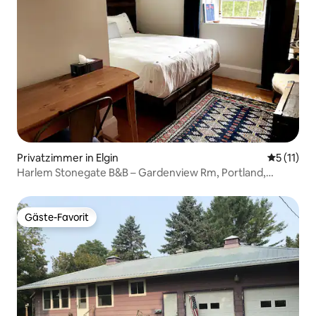
Canada Hwy (401). Maximal 2 Personen
pro Zimmer Nur Erwachsene Bitte teile
uns deine Ankunftszeit mit.
Privatzimmer in Elgin
Durchschn
5 (11)
Harlem Stonegate B&B – Gardenview Rm, Portland,
Ontario
Gäste-Favorit
Gäste-Favorit