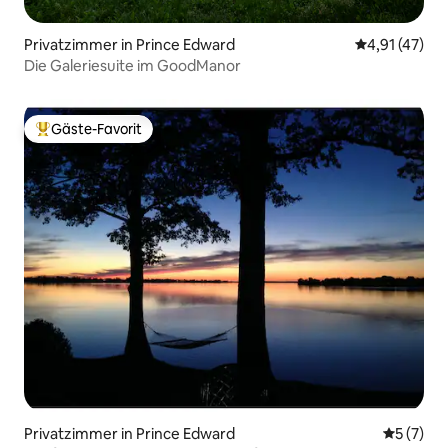
Privatzimmer in Prince Edward
Durchschnitt
4,91 (47)
Die Galeriesuite im GoodManor
Gäste-Favorit
Beliebter Gäste-Favorit.
Privatzimmer in Prince Edward
Durchsch
5 (7)