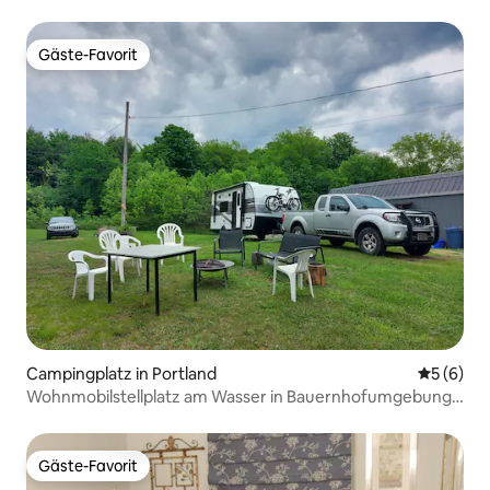
Gäste-Favorit
Gäste-Favorit
Campingplatz in Portland
Durchschn
5 (6)
Wohnmobilstellplatz am Wasser in Bauernhofumgebung
am Mill Pond
Gäste-Favorit
Gäste-Favorit