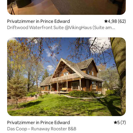
Privatzimmer in Prince Edward
Durchschnittl
4,98 (62)
Driftwood Waterfront Suite @VikingHaus (Suite am
Wasser)
Privatzimmer in Prince Edward
Durchsch
5 (7)
Das Coop – Runaway Rooster B&B