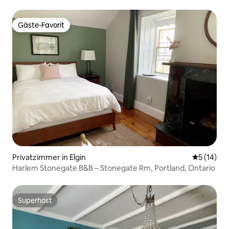
Gäste-Favorit
Gäste-Favorit
Privatzimmer in Elgin
Durchschn
5 (14)
Harlem Stonegate B&B – Stonegate Rm, Portland, Ontario
Superhost
Superhost