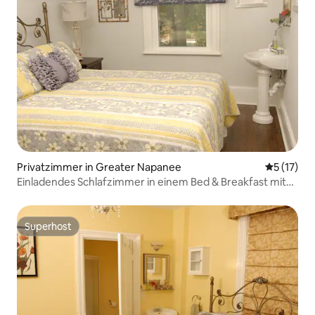
Privatzimmer in Greater Napanee
Durchschn
5 (17)
Einladendes Schlafzimmer in einem Bed & Breakfast mit
3 Schlafzimmern
Superhost
Superhost