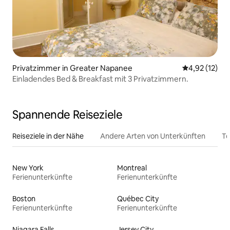
Privatzimmer in Greater Napanee
Durchschnitt
4,92 (12)
Einladendes Bed & Breakfast mit 3 Privatzimmern.
Spannende Reiseziele
Reiseziele in der Nähe
Andere Arten von Unterkünften
To
New York
Montreal
Ferienunterkünfte
Ferienunterkünfte
Boston
Québec City
Ferienunterkünfte
Ferienunterkünfte
Niagara Falls
Jersey City