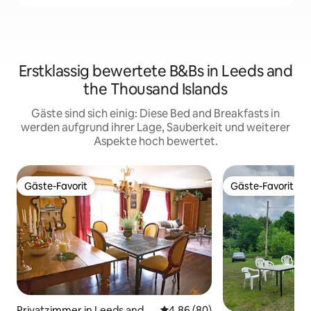
Erstklassig bewertete B&Bs in Leeds and
the Thousand Islands
Gäste sind sich einig: Diese Bed and Breakfasts in
werden aufgrund ihrer Lage, Sauberkeit und weiterer
Aspekte hoch bewertet.
Gäste-Favorit
Gäste-Favorit
Gäste-Favorit
Gäste-Favorit
Privatzimmer in Leeds and t
Durchschnittliche Bewertung: 
4,86 (80)