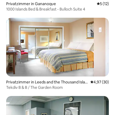
Privatzimmer in Gananoque
Durchschn
5 (12)
1000 Islands Bed & Breakfast - Bulloch Suite 4
Privatzimmer in Leeds and the Thousand Islan
Durchschnittl
4,97 (30)
ds
Tekdiv B & B / The Garden Room