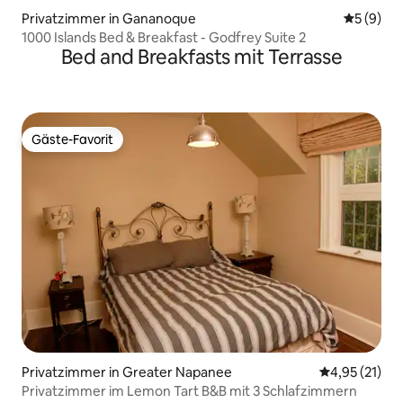
Privatzimmer in Gananoque
Durchschn
5 (9)
1000 Islands Bed & Breakfast - Godfrey Suite 2
Bed and Breakfasts mit Terrasse
Gäste-Favorit
Gäste-Favorit
Privatzimmer in Greater Napanee
Durchschnitt
4,95 (21)
Privatzimmer im Lemon Tart B&B mit 3 Schlafzimmern