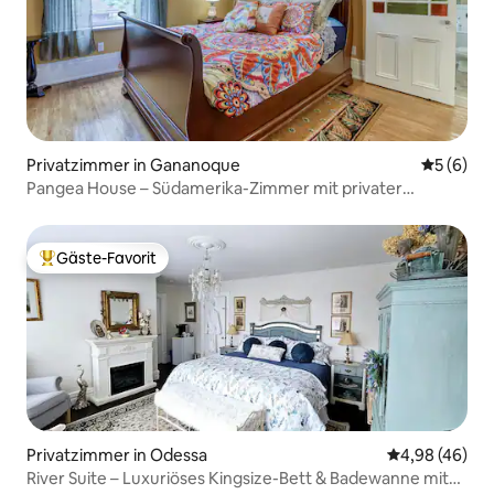
Privatzimmer in Gananoque
Durchschn
5 (6)
Pangea House – Südamerika-Zimmer mit privater
Terrasse
Gäste-Favorit
Beliebter Gäste-Favorit.
Privatzimmer in Odessa
Durchschnittl
4,98 (46)
River Suite – Luxuriöses Kingsize-Bett & Badewanne mit