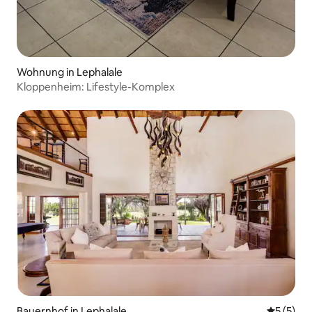
Wohnung in Lephalale
Kloppenheim: Lifestyle-Komplex
Bauernhof in Lephalale
Durchsch
5 (5)