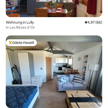
Wohnung in Lully
Durchschnittl
4,97 (66)
In Les Réves d 'Or
Gäste-Favorit
Beliebter Gäste-Favorit.