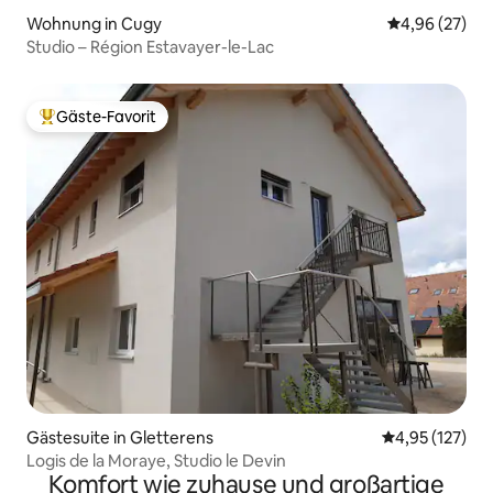
Wohnung in Cugy
Durchschnittl
4,96 (27)
Studio – Région Estavayer-le-Lac
Gäste-Favorit
Beliebter Gäste-Favorit.
Gästesuite in Gletterens
Durchschnittl
4,95 (127)
Logis de la Moraye, Studio le Devin
Komfort wie zuhause und großartige