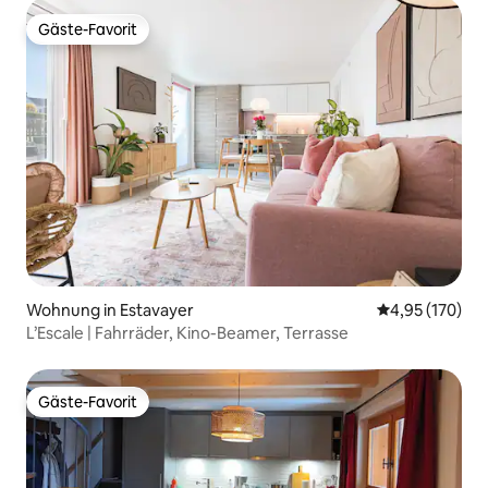
Gäste-Favorit
Gäste-Favorit
Wohnung in Estavayer
Durchschnittl
4,95 (170)
L’Escale | Fahrräder, Kino-Beamer, Terrasse
Gäste-Favorit
Gäste-Favorit