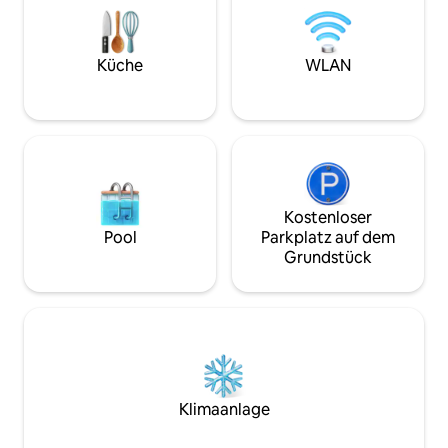
Garten blickt, mit einem schönen
zur Verfügung. ●
Ausblick auf die Weinberge und die
Unkomplizierte An
Kirche von Pruzilly. Wir befinden uns in
zweisprachigem Em
idealer Lage, um zu wandern und die
Ein ruhiger, einzi
Küche
WLAN
Sehenswürdigkeiten des Beaujolais zu
ideal, um den Frü
genießen.
Kostenloser
Pool
Parkplatz auf dem
Grundstück
Klimaanlage