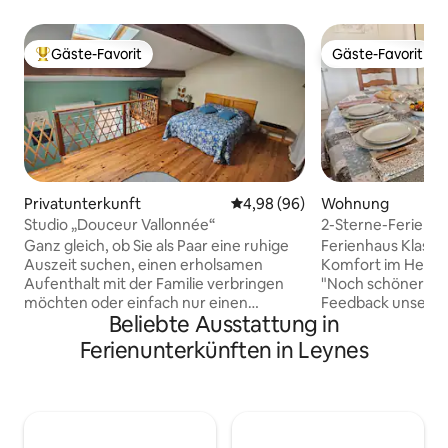
Gäste-Favorit
Gäste-Favorit
Beliebter Gäste-Favorit.
Gäste-Favorit
Privatunterkunft
Durchschnittliche Bewertung: 
4,98 (96)
Wohnung
Studio „Douceur Vallonnée“
2-Sterne-Ferienh
Mâconnais, geschl
Ganz gleich, ob Sie als Paar eine ruhige
Ferienhaus Klassi
Auszeit suchen, einen erholsamen
Komfort im Herzen
Aufenthalt mit der Familie verbringen
"Noch schöner in e
möchten oder einfach nur einen
Feedback unserer
Beliebte Ausstattung in
angenehmen Zwischenstopp einlegen
Sie eine Fläche von
wollen: Unser klimatisiertes Studio mit
mit Leidenschaft g
Ferienunterkünften in Leynes
Schlafzimmer im Zwischengeschoss
Highlights: ● Sich
bietet Platz für 4 Personen und verfügt
geschlossener Hof
über ein Doppelbett (140 x 190 cm) und
Anfahrt: Nur 7 Mi
2 Einzelbetten. Sie profitieren von einem
(Ausfahrt 29 Mâco
kleinen privaten Balkon, der auf unseren
Ausstattung: Wass