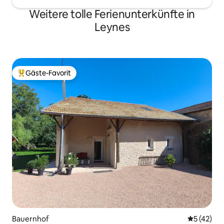
Weitere tolle Ferienunterkünfte in
Leynes
Gäste-Favorit
Beliebter Gäste-Favorit.
Bauernhof
Durchschn
5 (42)