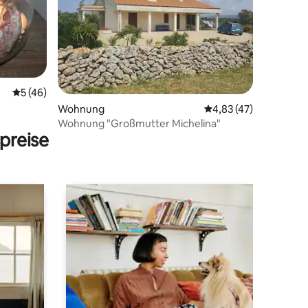
Durchschnittliche Bewertung: 5 von 5, 46 Bewertungen
5 (46)
 3 Bewertungen
Wohnung
Durchschnittliche Be
4,83 (47)
Wohnung "Großmutter Michelina"
preise