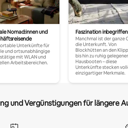
tale Nomad:innen und
Faszination inbegriffen
häftsreisende
Manchmal ist der ganze 
die Unterkunft. Von
rtable Unterkünfte für
Blockhütten an den Klip
ble und ortsunabhängige
bis hin zu ruhig gelegene
fstätige mit WLAN und
Hausbooten – diese
ellen Arbeitsbereichen.
Unterkünfte stecken voll
einzigartiger Merkmale.
ng und Vergünstigungen für längere A