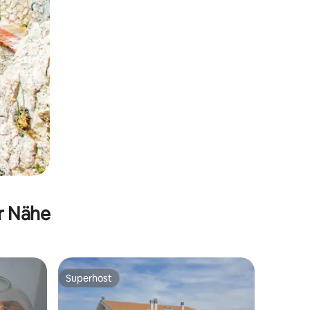
er Nähe
Superhost
Superhost