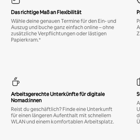
Das richtige Maß an Flexibilität
P
Wähle deine genauen Termine für den Ein- und
P
Auszug und buche ganz einfach online – ohne
A
zusätzliche Verpflichtungen oder lästigen
Z
Papierkram.*
Arbeitsgerechte Unterkünfte für digitale
S
Nomad:innen
A
Reist du geschäftlich? Finde eine Unterkunft
U
für einen längeren Aufenthalt mit schnellem
d
WLAN und einem komfortablen Arbeitsplatz.
Ü