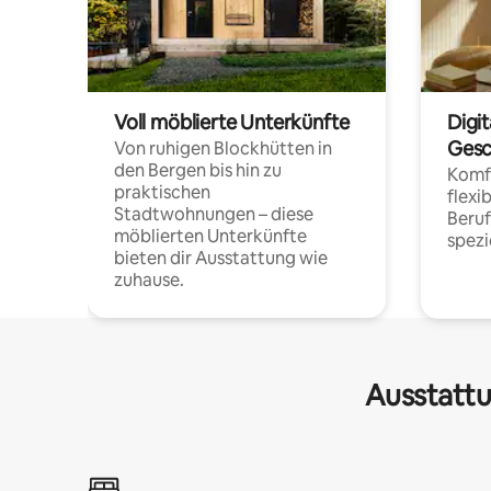
Voll möblierte Unterkünfte
Digi
Gesc
Von ruhigen Blockhütten in
den Bergen bis hin zu
Komfo
praktischen
flexi
Stadtwohnungen – diese
Beru
möblierten Unterkünfte
spezi
bieten dir Ausstattung wie
zuhause.
Ausstattu