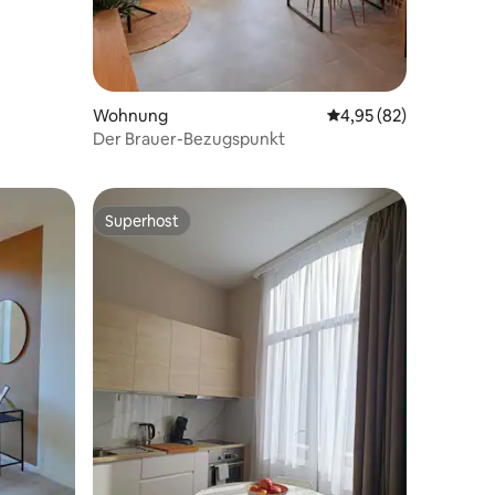
Wohnung
Durchschnittliche Be
4,95 (82)
43 Bewertungen
Der Brauer-Bezugspunkt
Superhost
Superhost
48 Bewertungen