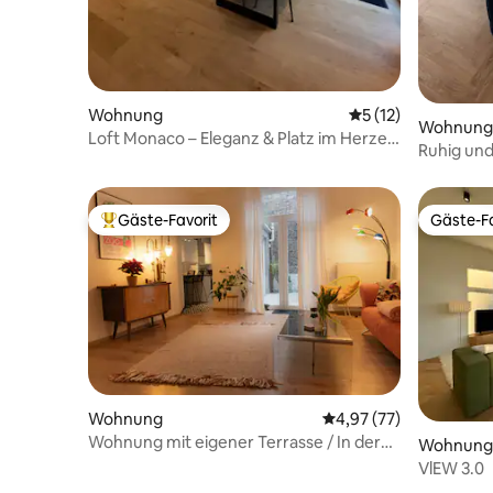
Wohnung
Durchschnittliche
5 (12)
Wohnung
Loft Monaco – Eleganz & Platz im Herzen
Ruhig und
von Lüttich
Lüttich
Gäste-Favorit
Gäste-Fa
Beliebter Gäste-Favorit.
Gäste-Fa
Wohnung
Durchschnittliche Bew
4,97 (77)
Wohnung mit eigener Terrasse / In der
Wohnung
Nähe des Bahnhofs / 8
VlEW 3.0