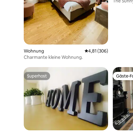
The Sunny
*Fahrradp
Wohnung
Durchschnittliche Bewe
4,81 (306)
Charmante kleine Wohnung.
Superhost
Gäste-Fa
Superhost
Gäste-Fa