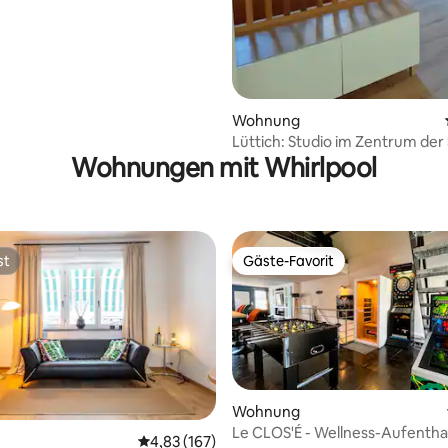
Wohnung
Lüttich: Studio im Zentrum der
Wohnungen mit Whirlpool
st
Gäste-Favorit
st
Gäste-Favorit
Wohnung
Le CLOS'É - Wellness-Aufentha
Durchschnittliche Bewertung: 4,83 von 5, 1
4,83 (167)