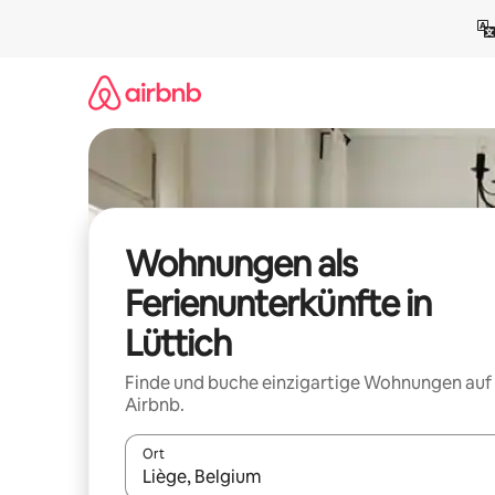
Zu
Inhalten
springen
Wohnungen als
Ferienunterkünfte in
Lüttich
Finde und buche einzigartige Wohnungen auf
Airbnb.
Ort
Wenn Ergebnisse verfügbar sind, navigiere mit d