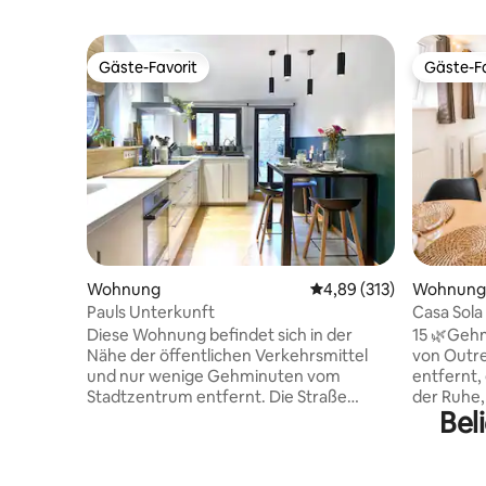
Gäste-Favorit
Gäste-Fa
Gäste-Favorit
Gäste-Fa
Wohnung
Durchschnittliche Bewe
4,89 (313)
Wohnung
Pauls Unterkunft
Casa Sola
Stimmun
Diese Wohnung befindet sich in der
15 🌿Gehm
Nähe der öffentlichen Verkehrsmittel
von Outr
und nur wenige Gehminuten vom
entfernt,
Stadtzentrum entfernt. Die Straße
der Ruhe,
Bel
draußen ist extrem ruhig und diese
die Komfo
Wohnung befindet sich auf der
ruinieren ✨ 🧘‍♀️ Eine böhm
Rückseite des Hauptgebäudes, wodurch
gemütlic
ein wirklich ruhiger Aufenthalt für
Atmosphär