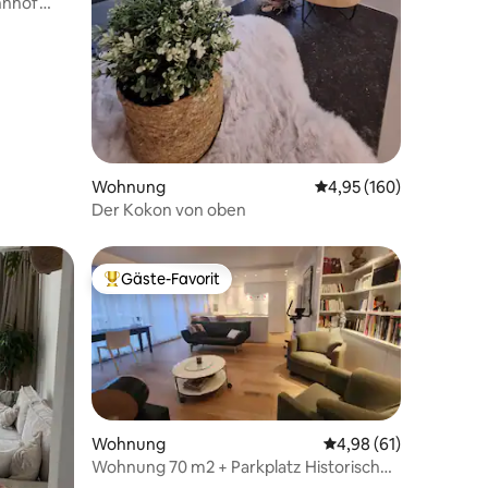
hnhof
Wohnung
Durchschnittliche Bew
4,95 (160)
Der Kokon von oben
Gäste-Favorit
Beliebter Gäste-Favorit.
Wohnung
Durchschnittliche Be
4,98 (61)
Wohnung 70 m2 + Parkplatz Historisches
Zentrum von Lüttich