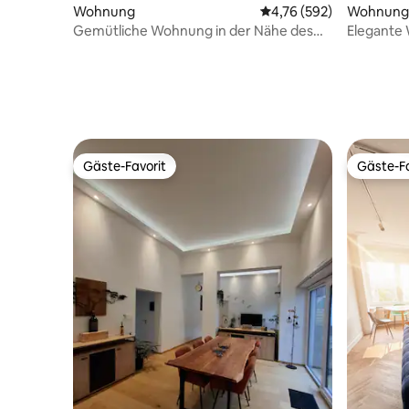
Wohnung
Durchschnittliche Bewe
4,76 (592)
Wohnung
Gemütliche Wohnung in der Nähe des
Elegante
Zentrums
und koste
Gäste-Favorit
Gäste-Fa
Gäste-Favorit
Gäste-Fa