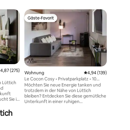
Wohnun
Gäste-Favorit
Superho
Gäste-Favorit
Superho
Appart-H
Gemütlic
die Zeit 
romantis
gehobene
verbinde
geräumig
als nur e
gemütlich
urchschnittliche Bewertung: 4,87 von 5, 275 Bewertungen
4,87 (275)
durchdac
Wohnung
Durchschnittliche Bew
4,94 (139)
56 Bewertungen
entspann
Le Cocon Cosy • Privatparkplatz • 10
 Lüttich
Gemütlic
Minuten von Lüttich entfernt
Möchten Sie neue Energie tanken und
nd
Dekoratio
trotzdem in der Nähe von Lüttich
eine Ausz
bleiben? Entdecken Sie diese gemütliche
cht Sie in
Entspann
Unterkunft in einer ruhigen
.
einzigar
Wohngegend von Beyne-Heusay. ✔
tliche
tich
Kostenloser Parkplatz direkt vor der
ngang
Unterkunft ✔ 10 Minuten von Lüttich
entfernt ✔ Intermarché 3 Min. mit dem
Auto (17 Min. zu Fuß) ✔ Mehrere