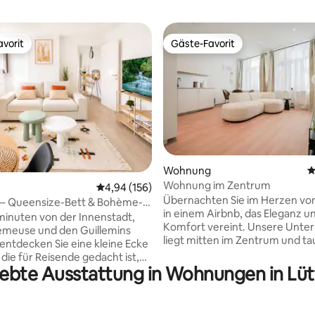
vorit
Gäste-Favorit
vorit
Gäste-Favorit
Wohnung
D
Wohnung im Zentrum
rtung: 4,89 von 5, 313 Bewertungen
Durchschnittliche Bewertung: 4,94 von 5, 1
4,94 (156)
Übernachten Sie im Herzen von
 – Queensize-Bett & Bohème-
in einem Airbnb, das Eleganz u
g
inuten von der Innenstadt,
Komfort vereint. Unsere Unterkunft
emeuse und den Guillemins
liegt mitten im Zentrum und tau
 entdecken Sie eine kleine Ecke
das Herz der feurigen Stadt ein
 die für Reisende gedacht ist,
Hochwertige Materialien, gemü
iebte Ausstattung in Wohnungen in Lüt
rt suchen, ohne sich zu
Atmosphäre und separater Ei
ische,
sorgen für einen angenehmen
he und beruhigende
Aufenthalt. 100 Meter entfernt
e 🛏️ Ein Doppelbett + ein