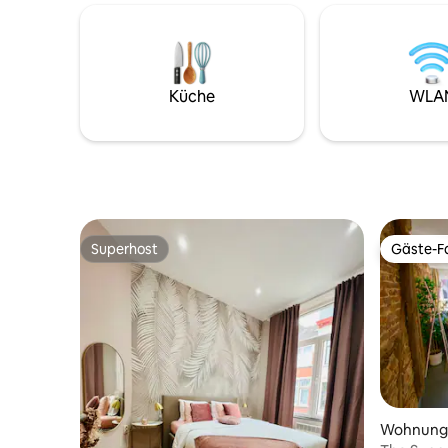
unsere Gäste gewährleistet ist. Sie ist
Schlafsofa
ideal nach Südwesten ausgerichtet und
Ein Wohnz
fängt maximale Sonne von spät morgens
🚿 Modern
bis spät abends ein. Sie ist ideal für Paare,
haben au
Solo-Abenteurer und
Gemeinsc
Küche
WLA
Geschäftsreisende. Dies ist nicht mein
ausgestat
ursprüngliches Studio/Loft aus früheren
Eine Mis
Zeiten!! Schlüsselwörter: Ruhig, sonnig,
privaten 
modern!!
für cleve
Superhost
Gäste-Fa
Superhost
Gäste-Fa
Wohnung