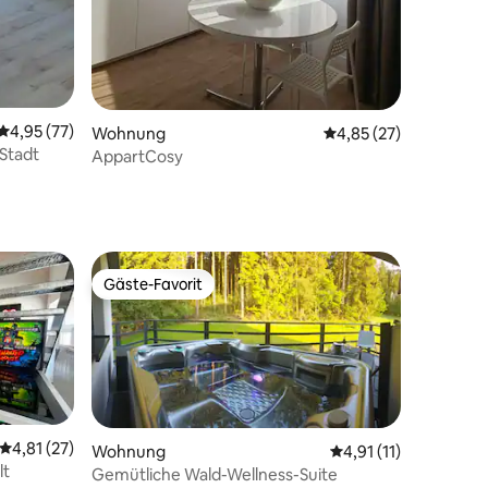
Durchschnittliche Bewertung: 4,95 von 5, 77 Bewertungen
4,95 (77)
Wohnung
Durchschnittliche Be
4,85 (27)
 Stadt
AppartCosy
Gäste-Favorit
Gäste-Favorit
Durchschnittliche Bewertung: 4,81 von 5, 27 Bewertungen
4,81 (27)
Wohnung
Durchschnittliche Be
4,91 (11)
lt
Gemütliche Wald-Wellness-Suite
67 Bewertungen