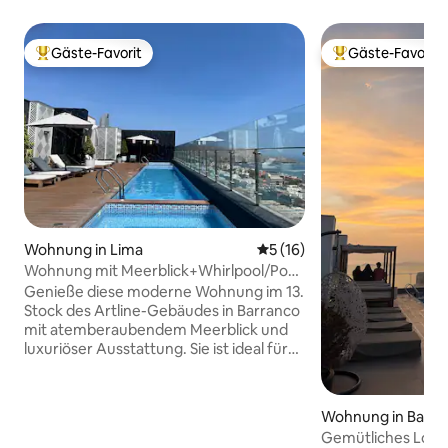
Gäste-Favorit
Gäste-Favorit
Beliebter Gäste-Favorit.
Beliebter Gäste-F
Wohnung in Lima
Durchschnittliche Bewertun
5 (16)
Wohnung mit Meerblick+Whirlpool/Pool
in Barranco
Genieße diese moderne Wohnung im 13.
Stock des Artline-Gebäudes in Barranco
mit atemberaubendem Meerblick und
luxuriöser Ausstattung. Sie ist ideal für
digitale Nomaden und bietet 600 Mbit/s
WLAN, ein Schlafzimmer mit einem
Queensize-Bett, einen 50-Zoll-Smart-
Wohnung in Barra
TV, eine voll ausgestattete Küche und
Gemütliches Loft 
eine Waschmaschine/einen Trockner.