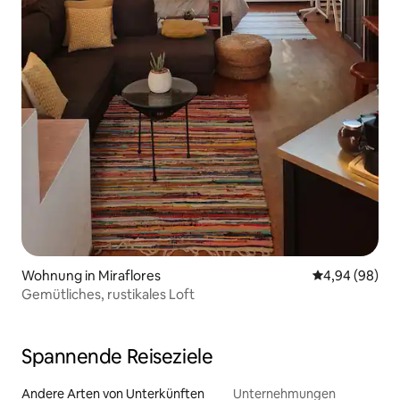
Wohnung in Miraflores
Durchschnittl
4,94 (98)
Gemütliches, rustikales Loft
Spannende Reiseziele
Andere Arten von Unterkünften
Unternehmungen