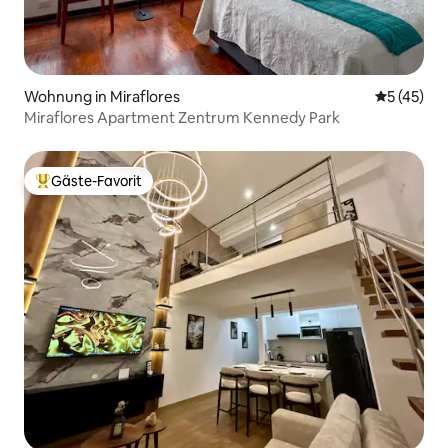
Wohnung in Miraflores
Durchschn
5 (45)
Miraflores Apartment Zentrum Kennedy Park
Gäste-Favorit
Beliebter Gäste-Favorit.