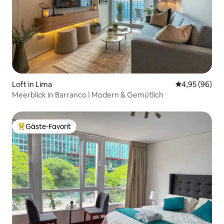
Loft in Lima
Durchschnittl
4,95 (96)
Meerblick in Barranco | Modern & Gemütlich
Gäste-Favorit
Beliebter Gäste-Favorit.