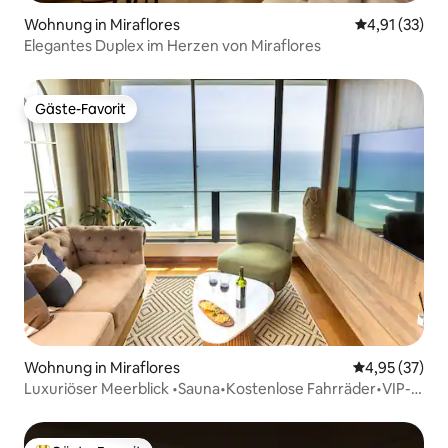
Wohnung in Miraflores
Durchschnitt
4,91 (33)
Elegantes Duplex im Herzen von Miraflores
Gäste-Favorit
Gäste-Favorit
Wohnung in Miraflores
Durchschnitt
4,95 (37)
Luxuriöser Meerblick •Sauna•Kostenlose Fahrräder•VIP-
Tour •VIP-Koch