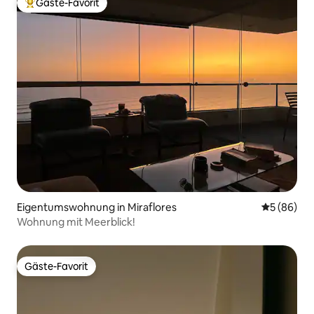
Gäste-Favorit
Beliebter Gäste-Favorit.
Eigentumswohnung in Miraflores
Durchschni
5 (86)
Wohnung mit Meerblick!
Gäste-Favorit
Gäste-Favorit