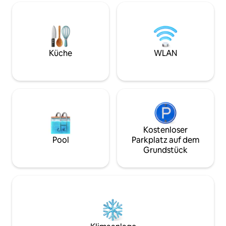
Larnaca liegt. Die
direkten Zugang z
innerhalb von 15 M
Limassol bringt. D
einen Blick auf die
die sich nebenan befind
Küche
WLAN
deinen Aufenthalt
Kostenloser
Pool
Parkplatz auf dem
Grundstück