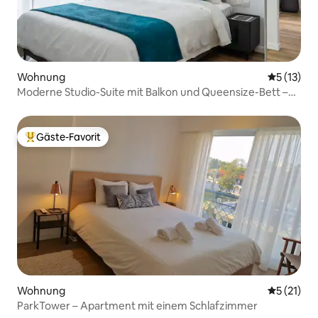
Wohnung
Durchschn
5 (13)
Moderne Studio-Suite mit Balkon und Queensize-Bett –
Germa
Gäste-Favorit
Beliebter Gäste-Favorit.
Wohnung
Durchschn
5 (21)
ParkTower – Apartment mit einem Schlafzimmer