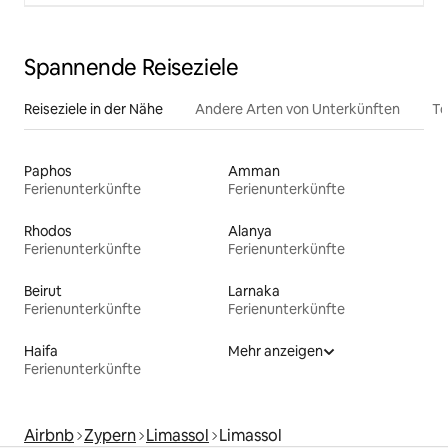
Spannende Reiseziele
Reiseziele in der Nähe
Andere Arten von Unterkünften
To
Paphos
Amman
Ferienunterkünfte
Ferienunterkünfte
Rhodos
Alanya
Ferienunterkünfte
Ferienunterkünfte
Beirut
Larnaka
Ferienunterkünfte
Ferienunterkünfte
Haifa
Mehr anzeigen
Ferienunterkünfte
Airbnb
Zypern
Limassol
Limassol