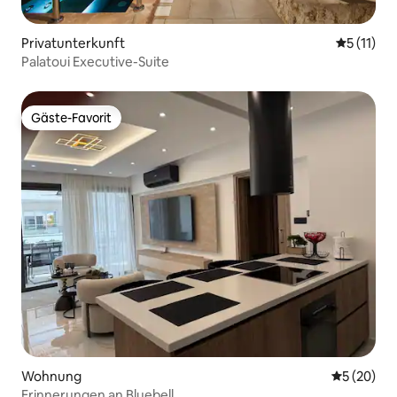
Privatunterkunft
Durchschn
5 (11)
Palatoui Executive-Suite
Gäste-Favorit
Gäste-Favorit
Wohnung
Durchschni
5 (20)
Erinnerungen an Bluebell