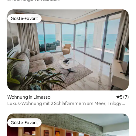
Gäste-Favorit
Gäste-Favorit
Wohnung in Limassol
Durchsch
5 (7)
Luxus-Wohnung mit 2 Schlafzimmern am Meer, Trilogy
Limassol
Gäste-Favorit
Gäste-Favorit