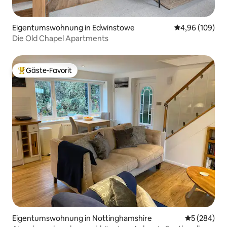
Eigentumswohnung in Edwinstowe
Durchschnittli
4,96 (109)
Die Old Chapel Apartments
Gäste-Favorit
Beliebter Gäste-Favorit.
Eigentumswohnung in Nottinghamshire
Durchschnit
5 (284)