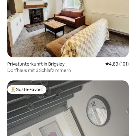
Privatunterkunft in Brigsley
Durchschnittl
4,89 (101)
Dorfhaus mit 3 Schlafzimmern
Gäste-Favorit
Beliebter Gäste-Favorit.