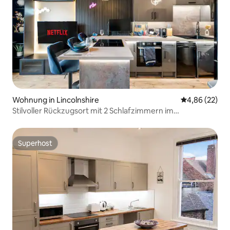
Wohnung in Lincolnshire
Durchschnittl
4,86 (22)
Stilvoller Rückzugsort mit 2 Schlafzimmern im
Stadtzentrum
Superhost
Superhost