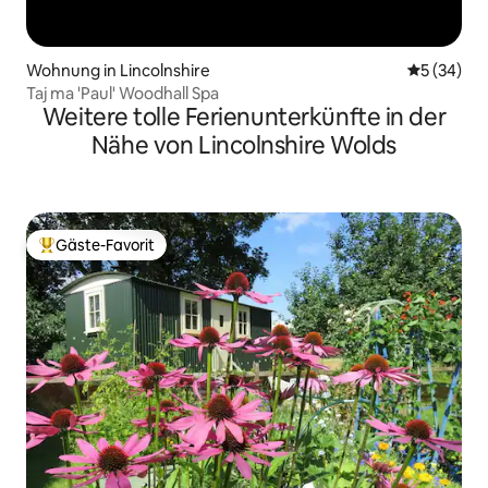
Wohnung in Lincolnshire
Durchschni
5 (34)
Taj ma 'Paul' Woodhall Spa
Weitere tolle Ferienunterkünfte in der
Nähe von Lincolnshire Wolds
Gäste-Favorit
Beliebter Gäste-Favorit.