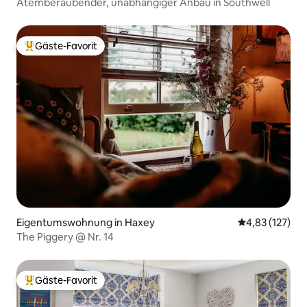
Atemberaubender, unabhängiger Anbau in Southwell
Gäste-Favorit
Beliebter Gäste-Favorit.
Eigentumswohnung in Haxey
Durchschnittl
4,83 (127)
The Piggery @ Nr. 14
Gäste-Favorit
Beliebter Gäste-Favorit.