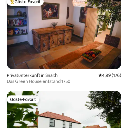
Gäste-Favorit
Beliebter Gäste-Favorit.
Privatunterkunft in Snaith
Durchschnittli
4,99 (176)
Das Green House entstand 1750
Gäste-Favorit
Gäste-Favorit