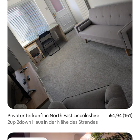
Privatunterkunft in North East Lincolnshire
Durchschnittl
4,94 (161)
2up 2down Haus in der Nähe des Strandes