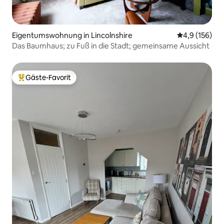
Eigentumswohnung in Lincolnshire
Durchschnitt
4,9 (156)
Das Baumhaus; zu Fuß in die Stadt; gemeinsame Aussicht
Gäste-Favorit
Beliebter Gäste-Favorit.