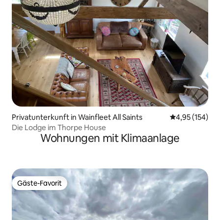
Privatunterkunft in Wainfleet All Saints
Durchschnittl
4,95 (154)
Die Lodge im Thorpe House
Wohnungen mit Klimaanlage
Gäste-Favorit
Gäste-Favorit