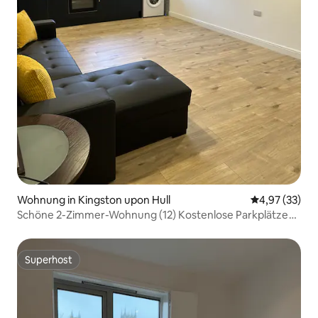
Wohnung in Kingston upon Hull
Durchschnitt
4,97 (33)
Schöne 2-Zimmer-Wohnung (12) Kostenlose Parkplätze
und WLAN
Superhost
Superhost