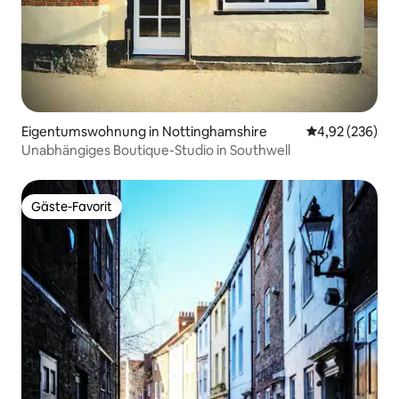
Eigentumswohnung in Nottinghamshire
Durchschnittli
4,92 (236)
Unabhängiges Boutique-Studio in Southwell
Gäste-Favorit
Gäste-Favorit