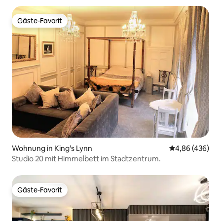
Gäste-Favorit
Gäste-Favorit
Wohnung in King's Lynn
Durchschnittli
4,86 (436)
Studio 20 mit Himmelbett im Stadtzentrum.
Gäste-Favorit
Gäste-Favorit