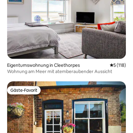
Eigentumswohnung in Cleethorpes
Durchschni
5 (118)
Wohnung am Meer mit atemberaubender Aussicht
Gäste-Favorit
Gäste-Favorit