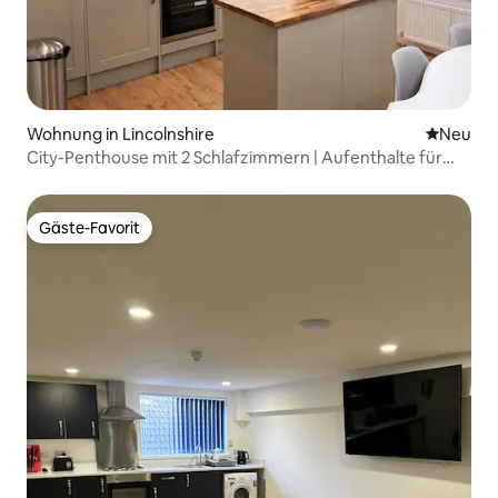
Wohnung in Lincolnshire
Neue Unt
Neu
City-Penthouse mit 2 Schlafzimmern | Aufenthalte für
Geschäftsleute und Auftragnehmer
Gäste-Favorit
Gäste-Favorit