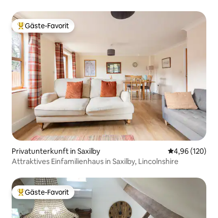
Gäste-Favorit
Beliebter Gäste-Favorit.
Privatunterkunft in Saxilby
Durchschnittli
4,96 (120)
Attraktives Einfamilienhaus in Saxilby, Lincolnshire
Gäste-Favorit
Beliebter Gäste-Favorit.