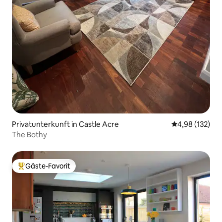
Privatunterkunft in Castle Acre
Durchschnittl
4,98 (132)
The Bothy
Gäste-Favorit
Beliebter Gäste-Favorit.