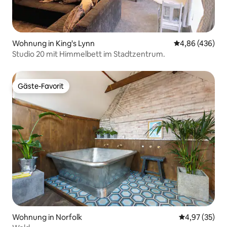
Wohnung in King's Lynn
Durchschnittli
4,86 (436)
Studio 20 mit Himmelbett im Stadtzentrum.
Gäste-Favorit
Gäste-Favorit
Wohnung in Norfolk
Durchschnitt
4,97 (35)