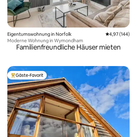
Eigentumswohnung in Norfolk
Durchschnittli
4,97 (144)
Moderne Wohnung in Wymondham
Familienfreundliche Häuser mieten
Gäste-Favorit
Beliebter Gäste-Favorit.