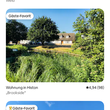
Weld
Gäste-Favorit
Gäste-Favorit
Wohnung in Histon
Durchschnittl
4,94 (98)
„Brookside“
Gäste-Favorit