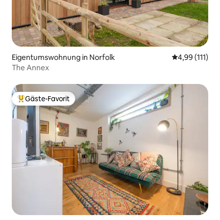
Eigentumswohnung in Norfolk
Durchschnittl
4,99 (111)
The Annex
Gäste-Favorit
Beliebter Gäste-Favorit.