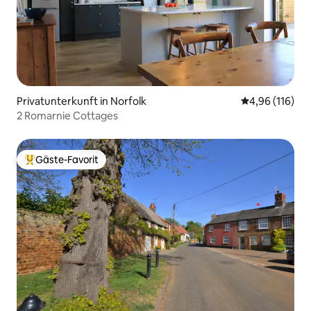
Privatunterkunft in Norfolk
Durchschnittl
4,96 (116)
2 Romarnie Cottages
Gäste-Favorit
Beliebter Gäste-Favorit.