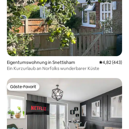
Eigentumswohnung in Snettisham
Durchschnittli
4,82 (443)
Ein Kurzurlaub an Norfolks wunderbarer Küste
Gäste-Favorit
Gäste-Favorit