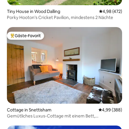
Tiny House in Wood Dalling
Durchschnittli
4,98 (472)
Porky Hooton's Cricket Pavilion, mindestens 2 Nächte
Gäste-Favorit
Beliebter Gäste-Favorit.
Cottage in Snettisham
Durchschnittli
4,99 (388)
Gemütliches Luxus-Cottage mit einem Bett,
haustierfreundlich, Norfolk