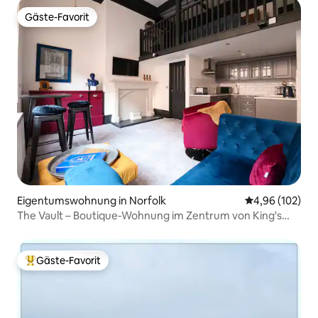
Gäste-Favorit
Gäste-Favorit
Eigentumswohnung in Norfolk
Durchschnittli
4,96 (102)
The Vault – Boutique-Wohnung im Zentrum von King's
Lynn
Gäste-Favorit
Beliebter Gäste-Favorit.