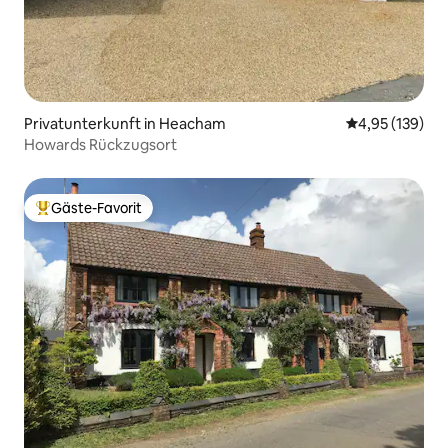
Privatunterkunft in Heacham
Durchschnittl
4,95 (139)
Howards Rückzugsort
Gäste-Favorit
Beliebter Gäste-Favorit.