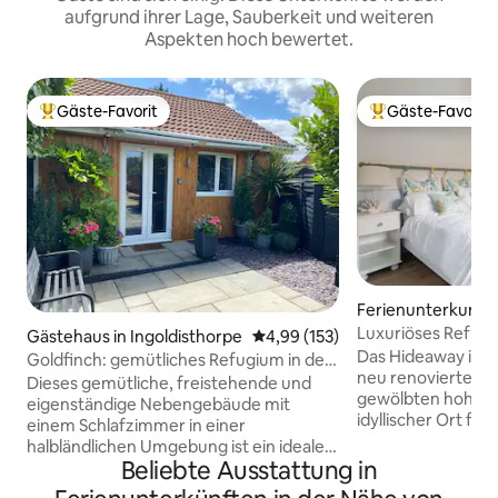
aufgrund ihrer Lage, Sauberkeit und weiteren
Aspekten hoch bewertet.
Gäste-Favorit
Gäste-Favorit
Beliebter Gäste-Favorit.
Beliebter Gäste-F
Ferienunterkunft i
w
Luxuriöses Refugi
Gästehaus in Ingoldisthorpe
Durchschnittliche Bewertung: 4
4,99 (153)
WHIRLPOOL
Das Hideaway ist 
Goldfinch: gemütliches Refugium in der
neu renovierter e
Nähe von Sandringham & der Küste
Dieses gemütliche, freistehende und
gewölbten hohen D
eigenständige Nebengebäude mit
idyllischer Ort f
einem Schlafzimmer in einer
und etwas von der
halbländlichen Umgebung ist ein idealer
erkunden, die Norf
Beliebte Ausstattung in
Ausgangspunkt an der Küste, um die
Hotel liegt in Pot
Strände, Naturschutzgebiete,