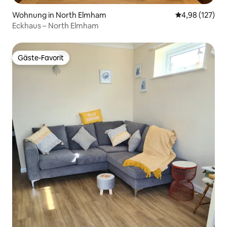
Wohnung in North Elmham
Durchschnittl
4,98 (127)
Eckhaus – North Elmham
Gäste-Favorit
Gäste-Favorit