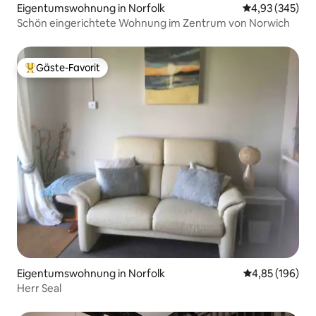
Eigentumswohnung in Norfolk
Durchschnittli
4,93 (345)
Schön eingerichtete Wohnung im Zentrum von Norwich
Gäste-Favorit
Beliebter Gäste-Favorit.
Eigentumswohnung in Norfolk
Durchschnittli
4,85 (196)
Herr Seal