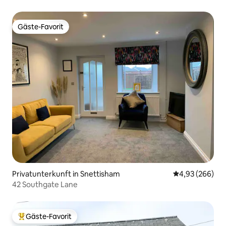
entfernt, Norfolk.
Gäste-Favorit
Gäste-Favorit
Privatunterkunft in Snettisham
Durchschnittli
4,93 (266)
42 Southgate Lane
Gäste-Favorit
Beliebter Gäste-Favorit.