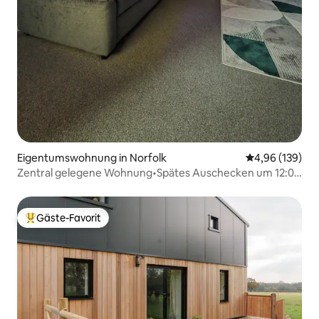
Eigentumswohnung in Norfolk
Durchschnittli
4,96 (139)
Zentral gelegene Wohnung•Spätes Auschecken um 12:00
Uhr•WLAN•Parkplatz
Gäste-Favorit
Beliebter Gäste-Favorit.