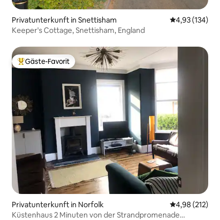
Privatunterkunft in Snettisham
Durchschnittl
4,93 (134)
Keeper's Cottage, Snettisham, England
Gäste-Favorit
Beliebter Gäste-Favorit.
Privatunterkunft in Norfolk
Durchschnittl
4,98 (212)
Küstenhaus 2 Minuten von der Strandpromenade