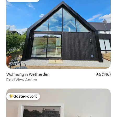
Beliebter Gäste-Favorit.
Wohnung in Wetherden
Durchschnit
5 (146)
Field View Annex
Gäste-Favorit
Beliebter Gäste-Favorit.