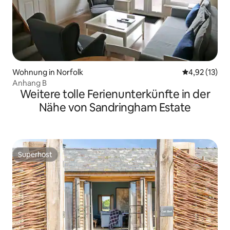
Wohnung in Norfolk
Durchschnitt
4,92 (13)
Anhang B
Weitere tolle Ferienunterkünfte in der
Nähe von Sandringham Estate
Superhost
Superhost