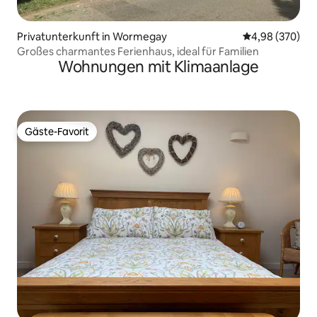
Privatunterkunft in Wormegay
Durchschnittli
4,98 (370)
Großes charmantes Ferienhaus, ideal für Familien
Wohnungen mit Klimaanlage
Gäste-Favorit
Gäste-Favorit