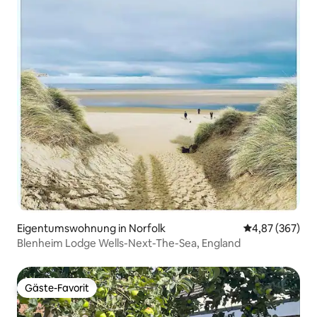
Eigentumswohnung in Norfolk
Durchschnittli
4,87 (367)
Blenheim Lodge Wells-Next-The-Sea, England
Gäste-Favorit
Gäste-Favorit