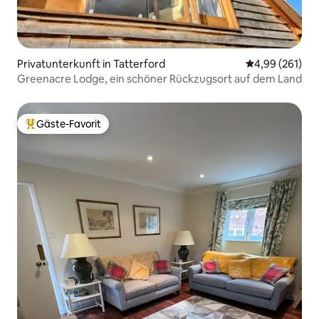
Privatunterkunft in Tatterford
Durchschnittli
4,99 (261)
Greenacre Lodge, ein schöner Rückzugsort auf dem Land
Gäste-Favorit
Beliebter Gäste-Favorit.