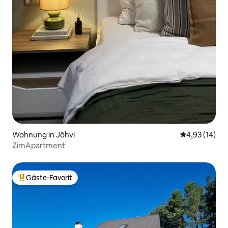
Wohnung in Jõhvi
Durchschnitt
4,93 (14)
ZimApartment
Gäste-Favorit
Beliebter Gäste-Favorit.