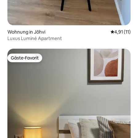
Wohnung in Jõhvi
Durchschnitt
4,91 (11)
Luxus Luminé Apartment
Gäste-Favorit
Gäste-Favorit