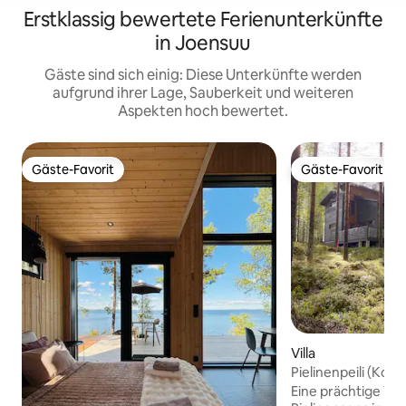
Erstklassig bewertete Ferienunterkünfte
in Joensuu
Gäste sind sich einig: Diese Unterkünfte werden
aufgrund ihrer Lage, Sauberkeit und weiteren
Aspekten hoch bewertet.
Gäste-Favorit
Gäste-Favorit
Gäste-Favorit
Gäste-Favorit
Villa
Pielinenpeili (Koli
Steg
Eine prächtige Vil