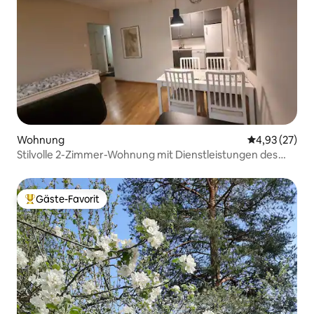
Wohnung
Durchschnitt
4,93 (27)
Stilvolle 2-Zimmer-Wohnung mit Dienstleistungen des
Zentrums, 55 m2
Gäste-Favorit
Beliebter Gäste-Favorit.