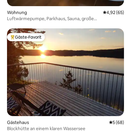
Wohnung
Durchschnittl
4,92 (65)
Luftwärmepumpe, Parkhaus, Sauna, große
Zweizimmerwohnung
Gäste-Favorit
Beliebter Gäste-Favorit.
Gästehaus
Durchschni
5 (68)
Blockhütte an einem klaren Wassersee