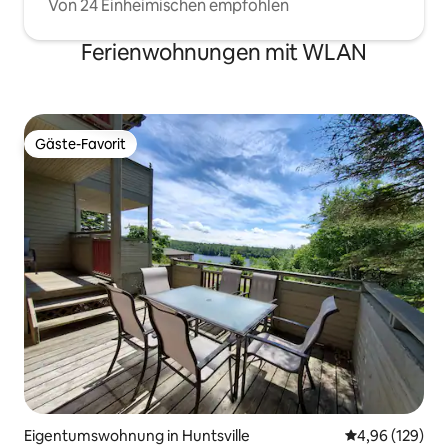
Von 24 Einheimischen empfohlen
Ferienwohnungen mit WLAN
Gäste-Favorit
Gäste-Favorit
Eigentumswohnung in Huntsville
Durchschnittli
4,96 (129)