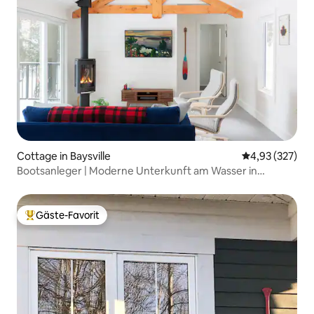
Cottage in Baysville
Durchschnittli
4,93 (327)
Bootsanleger | Moderne Unterkunft am Wasser in
Muskoka
Gäste-Favorit
Beliebter Gäste-Favorit.