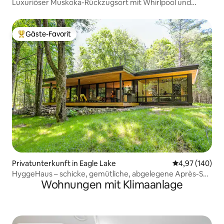
Luxuriöser Muskoka-Rückzugsort mit Whirlpool und
Feuerstelle • Schlafplätze für 10 Personen
Gäste-Favorit
Beliebter Gäste-Favorit.
Privatunterkunft in Eagle Lake
Durchschnittli
4,97 (140)
HyggeHaus – schicke, gemütliche, abgelegene Après-Ski-
Wohnungen mit Klimaanlage
Hütte