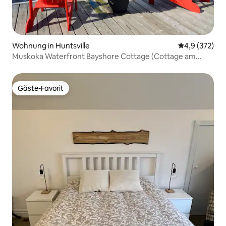
Wohnung in Huntsville
Durchschnitt
4,9 (372)
Muskoka Waterfront Bayshore Cottage (Cottage am
Wasser)
Gäste-Favorit
Gäste-Favorit