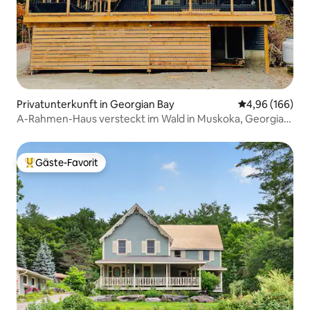
Privatunterkunft in Georgian Bay
Durchschnittli
4,96 (166)
A-Rahmen-Haus versteckt im Wald in Muskoka, Georgian
Bay
Gäste-Favorit
Beliebter Gäste-Favorit.