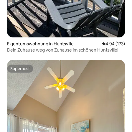
Eigentumswohnung in Huntsville
Durchschnittl
4,94 (173)
Dein Zuhause weg von Zuhause im schönen Huntsville!
Superhost
Superhost