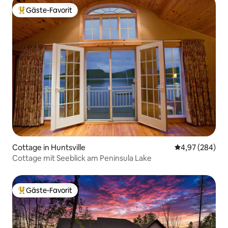
Gäste-Favorit
Beliebter Gäste-Favorit.
Cottage in Huntsville
Durchschnittli
4,97 (284)
Cottage mit Seeblick am Peninsula Lake
Gäste-Favorit
Beliebter Gäste-Favorit.