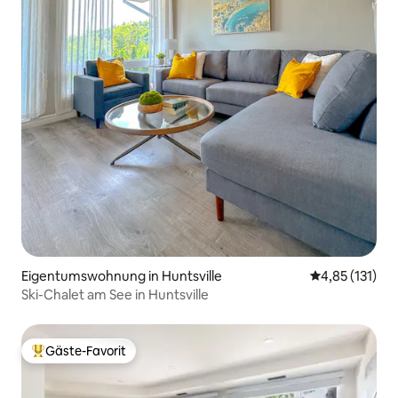
Eigentumswohnung in Huntsville
Durchschnittl
4,85 (131)
Ski-Chalet am See in Huntsville
Gäste-Favorit
Beliebter Gäste-Favorit.