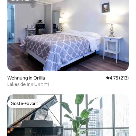
Superhost
Wohnung in Orillia
Durchschnittl
4,75 (213)
Lakeside Inn Unit #1
Gäste-Favorit
Gäste-Favorit