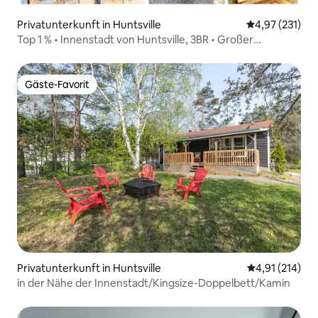
Privatunterkunft in Huntsville
Durchschnittl
4,97 (231)
Top 1 % • Innenstadt von Huntsville, 3BR • Großer
Hinterhof
Gäste-Favorit
Gäste-Favorit
Privatunterkunft in Huntsville
Durchschnittl
4,91 (214)
in der Nähe der Innenstadt/Kingsize-Doppelbett/Kamin