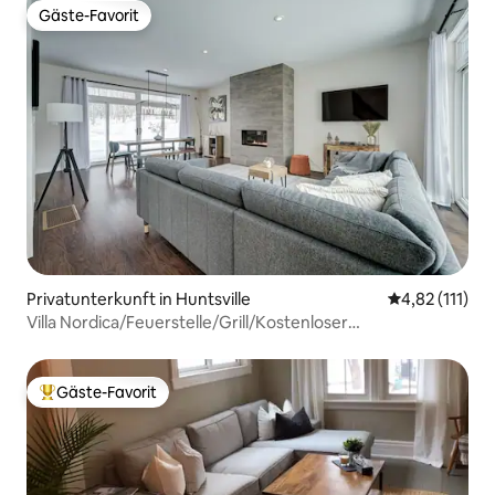
Gäste-Favorit
Gäste-Favorit
Privatunterkunft in Huntsville
Durchschnittl
4,82 (111)
Villa Nordica/Feuerstelle/Grill/Kostenloser
Parkpass/Wanderwege
Gäste-Favorit
Beliebter Gäste-Favorit.