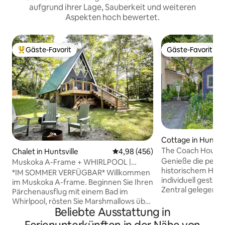
aufgrund ihrer Lage, Sauberkeit und weiteren
Aspekten hoch bewertet.
Gäste-Favorit
Gäste-Favorit
Beliebter Gäste-Favorit.
Gäste-Favorit
Cottage in Huntsvi
The Coach House
Chalet in Huntsville
Durchschnittliche Bewertung: 4
4,98 (456)
Central Huntsville
Genieße die perfe
Muskoka A-Frame + WHIRLPOOL |
historischem Hunt
Strand, Kajak, Pfeilspitze
*IM SOMMER VERFÜGBAR* Willkommen
individuell gestal
im Muskoka A-frame. Beginnen Sie Ihren
Zentral gelegen, st
Pärchenausflug mit einem Bad im
gemütliches Musk
Whirlpool, rösten Sie Marshmallows über
Ambiente aus, mit
Beliebte Ausstattung in
einem Feuer, wachen Sie mit dem
Street nur wenige 
Rauschen der sich wiegenden