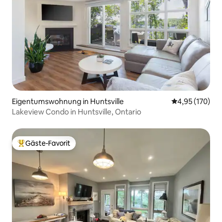
Eigentumswohnung in Huntsville
Durchschnittl
4,95 (170)
Lakeview Condo in Huntsville, Ontario
Gäste-Favorit
Beliebter Gäste-Favorit.