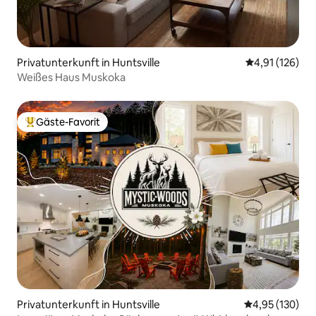
Privatunterkunft in Huntsville
Durchschnittl
4,91 (126)
Weißes Haus Muskoka
Gäste-Favorit
Beliebter Gäste-Favorit.
Privatunterkunft in Huntsville
Durchschnittl
4,95 (130)