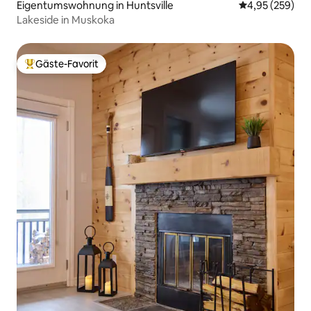
Eigentumswohnung in Huntsville
Durchschnittli
4,95 (259)
Lakeside in Muskoka
Gäste-Favorit
Beliebter Gäste-Favorit.