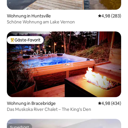
Wohnung in Huntsville
Durchschnittli
4,98 (283)
Schöne Wohnung am Lake Vernon
Gäste-Favorit
Beliebter Gäste-Favorit.
Wohnung in Bracebridge
Durchschnittli
4,98 (434)
Das Muskoka River Chalet – The King's Den
Superhost