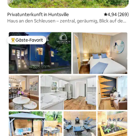
Privatunterkunft in Huntsville
Durchschnittli
4,94 (269)
Haus an den Schleusen – zentral, geräumig, Blick auf den
Fluss
Gäste-Favorit
Beliebter Gäste-Favorit.