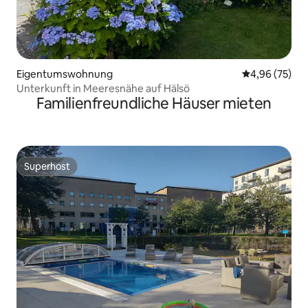
Eigentumswohnung
Durchschnittl
4,96 (75)
Unterkunft in Meeresnähe auf Hälsö
Familienfreundliche Häuser mieten
Superhost
Superhost