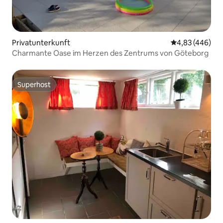
Privatunterkunft
Durchschnittli
4,83 (446)
Charmante Oase im Herzen des Zentrums von Göteborg
Superhost
Superhost