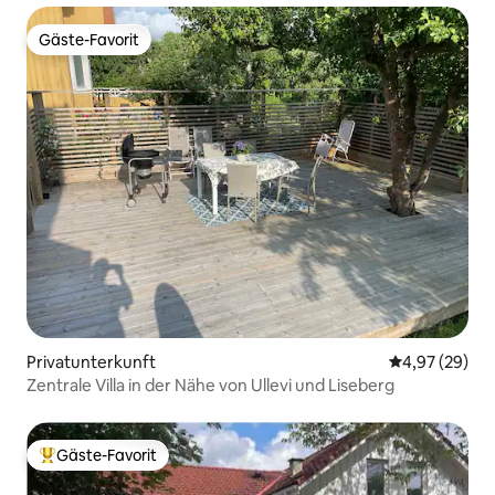
Gäste-Favorit
Gäste-Favorit
Privatunterkunft
Durchschnittl
4,97 (29)
Zentrale Villa in der Nähe von Ullevi und Liseberg
Gäste-Favorit
Beliebter Gäste-Favorit.