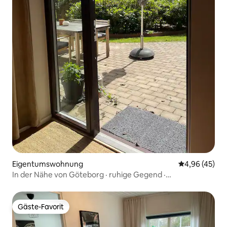
Eigentumswohnung
Durchschnittl
4,96 (45)
In der Nähe von Göteborg · ruhige Gegend ·
Privatparkplatz
Gäste-Favorit
Gäste-Favorit