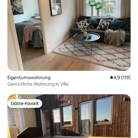
Eigentumswohnung
Durchschnitt
4,9 (119)
Gemütliche Wohnung in Villa
Gäste-Favorit
Gäste-Favorit