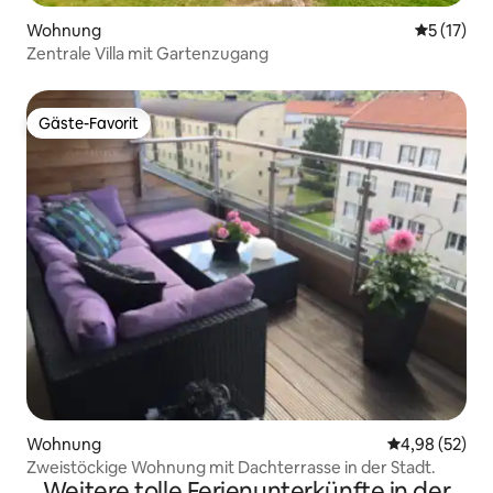
Wohnung
Durchschn
5 (17)
Zentrale Villa mit Gartenzugang
Gäste-Favorit
Gäste-Favorit
Wohnung
Durchschnittl
4,98 (52)
Zweistöckige Wohnung mit Dachterrasse in der Stadt.
Weitere tolle Ferienunterkünfte in der