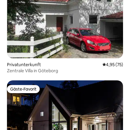
Privatunterkunft
Durchschnitt
4,95 (75)
Zentrale Villa in Göteborg
Gäste-Favorit
Gäste-Favorit