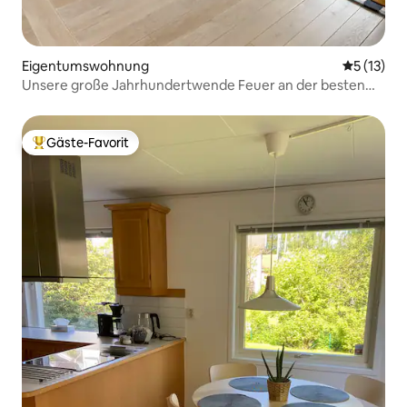
Eigentumswohnung
Durchschn
5 (13)
Unsere große Jahrhundertwende Feuer an der besten
Adresse der Stadt!
Gäste-Favorit
Beliebter Gäste-Favorit.