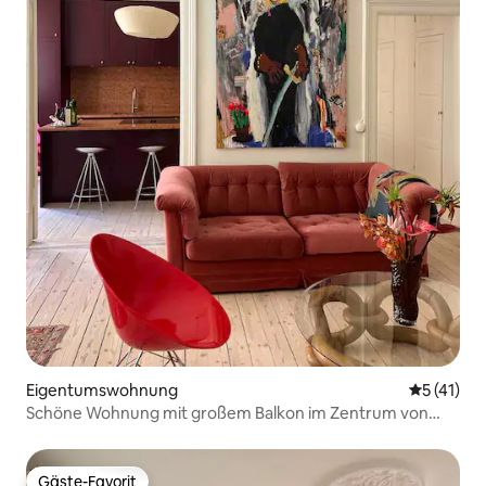
Eigentumswohnung
Durchschn
5 (41)
Schöne Wohnung mit großem Balkon im Zentrum von
Göteborg
Gäste-Favorit