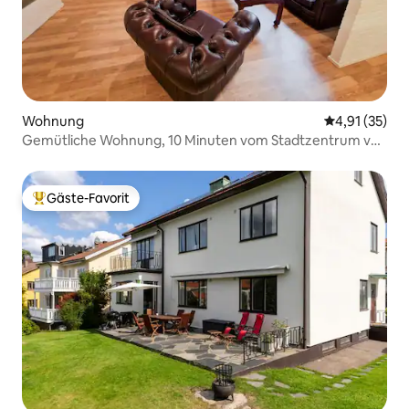
Wohnung
Durchschnitt
4,91 (35)
Gemütliche Wohnung, 10 Minuten vom Stadtzentrum von
Göteborg entfernt
Gäste-Favorit
Beliebter Gäste-Favorit.