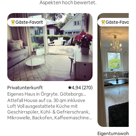
Aspekten hoch bewertet.
Gäste-Favorit
Gäste-Favorit
Beliebter Gäste-Favorit.
Beliebter Gäste-F
Privatunterkunft
Durchschnittliche Bewertung: 4
4,94 (270)
Eigenes Haus in Örgryte. Göteborgs
beste Lage!
Attefall House auf ca. 30 qm inklusive
Loft Voll ausgestattete Küche mit
Geschirrspüler, Kühl- & Gefrierschrank,
Mikrowelle, Backofen, Kaffeemaschine
usw. Luftwärmepumpe mit
Heizung/Kühlung WLAN 100/100 Mbit.
Eigentumswohnu
Smart TV, Apple TV und SONOS. Voll