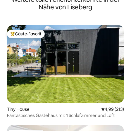
Nähe von Liseberg
Gäste-Favorit
Beliebter Gäste-Favorit.
Tiny House
Durchschnittl
4,99 (213)
Fantastisches Gästehaus mit 1 Schlafzimmer und Loft