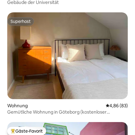
Gebäude der Universität
Superhost
Superhost
Wohnung
Durchschnittl
4,86 (83)
Gemütliche Wohnung in Göteborg (kostenloser
Parkplatz)
Gäste-Favorit
Beliebter Gäste-Favorit.