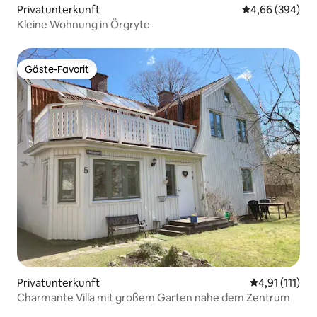
Privatunterkunft
Durchschnittli
4,66 (394)
Kleine Wohnung in Örgryte
Gäste-Favorit
Gäste-Favorit
Privatunterkunft
Durchschnittl
4,91 (111)
Charmante Villa mit großem Garten nahe dem Zentrum