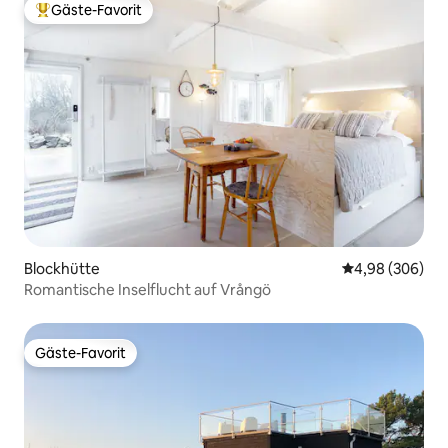
Gäste-Favorit
Beliebter Gäste-Favorit.
Blockhütte
Durchschnittli
4,98 (306)
Romantische Inselflucht auf Vrångö
Gäste-Favorit
Gäste-Favorit