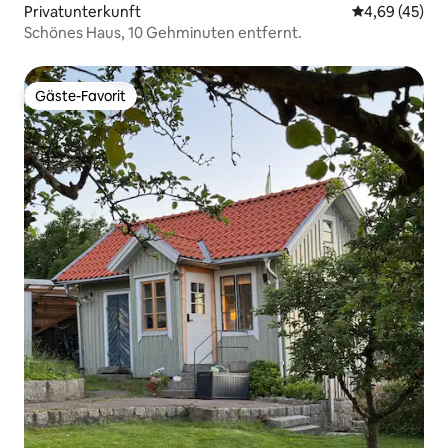
Privatunterkunft
Durchschnittl
4,69 (45)
Schönes Haus, 10 Gehminuten entfernt.
Gäste-Favorit
Gäste-Favorit